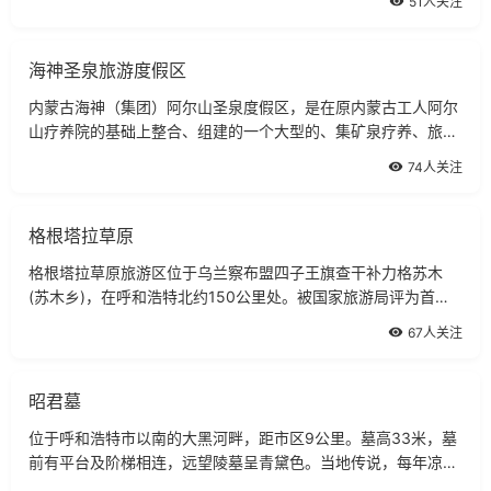
51人关注
海神圣泉旅游度假区
内蒙古海神（集团）阿尔山圣泉度假区，是在原内蒙古工人阿尔
山疗养院的基础上整合、组建的一个大型的、集矿泉疗养、旅游
观光、洗寓康复、休闲、娱乐、餐饮于一体的企业。
74人关注
格根塔拉草原
格根塔拉草原旅游区位于乌兰察布盟四子王旗查干补力格苏木
(苏木乡)，在呼和浩特北约150公里处。被国家旅游局评为首批
4A级景区。
67人关注
昭君墓
位于呼和浩特市以南的大黑河畔，距市区9公里。墓高33米，墓
前有平台及阶梯相连，远望陵墓呈青黛色。当地传说，每年凉秋
九月，塞外草衰的时候，唯有昭君墓上草色青青，因此，昭君墓