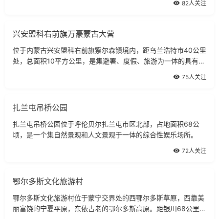
82人关注
又称为青冢。
兴安盟科右前旗万豪蒙古大营
位于内蒙古兴安盟科右前旗察尔森镇境内，距乌兰浩特市40公里
处，总面积10平方公里，是集避署、度假、旅游为一体的具有蒙
古民族风情的旅游村，每年有成千上万的旅客到这里观光旅游。
75人关注
扎兰屯吊桥公园
扎兰屯吊桥公园位于呼伦贝尔扎兰屯市区北部，占地面积68公
顷，是一个集自然景观和人文景观于一体的综合性娱乐场所。
72人关注
鄂尔多斯文化旅游村
鄂尔多斯文化旅游村位于蒙宁交界处的西鄂尔多斯草原，西靠美
丽富饶的宁夏平原，东依古老的鄂尔多斯高原。距银川68公里，