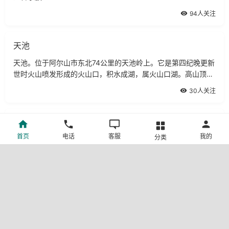
94人关注
天池
天池。位于阿尔山市东北74公里的天池岭上。它是第四纪晚更新
世时火山喷发形成的火山口，积水成湖，属火山口湖。高山顶部
的湖泊常称为天池，本区的天池又称大兴安岭天池，是全国六座
30人关注
著名天池之一
乌兰夫纪念馆
首页
电话
客服
我的
分类
乌兰夫同志纪念馆位于内蒙古呼和浩特市钢铁路，是为了纪念久
经考验的共产主义战士、党和国家优秀的领导人、杰出的无产阶
级革命家、卓越的民族工作领导人乌兰夫而于1992年12月23日
33人关注
建成的。
大汗行宫
亲爱的朋友，当你乘座的汽车告别宁夏回族自治区首府银川市进
入鄂尔多斯草原，大汗行宫生态旅游区就会展现在你的眼前。大