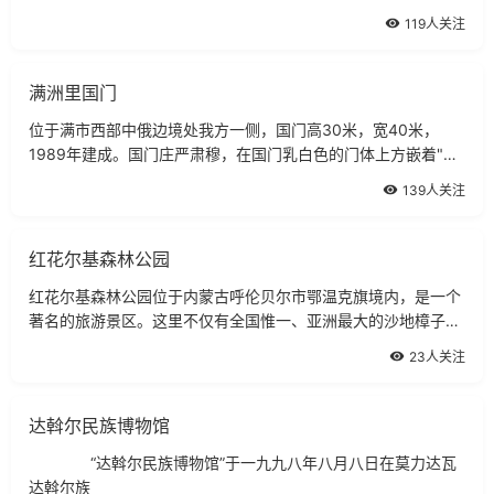
身苍劲，铁骨铜甲；龙尾挺峭，深藏山中．龙岩山因此而得名。
119人关注
满洲里国门
位于满市西部中俄边境处我方一侧，国门高30米，宽40米，
1989年建成。国门庄严肃穆，在国门乳白色的门体上方嵌着"中
华人民共和国"七个鲜红大字，上面悬挂的国徽闪着的金光，国
139人关注
际铁路在下面通过。登上国门，俄境后贝加尔斯克区的车站、建
筑、街道、行人尽收眼底。国门对面不远处是原苏联的国门，国
门上
红花尔基森林公园
红花尔基森林公园位于内蒙古呼伦贝尔市鄂温克旗境内，是一个
著名的旅游景区。这里不仅有全国惟一、亚洲最大的沙地樟子松
原始森林，而且河流纵横、湖泊遍布、物种资源丰富、动植物种
23人关注
类繁多
达斡尔民族博物馆
“达斡尔民族博物馆”于一九九八年八月八日在莫力达瓦
达斡尔族