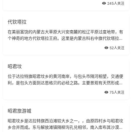
距鄂托克前旗敖勒召其镇60公里。
245人关注
代钦塔拉
在美丽富饶的内蒙古大草原大兴安南麓的松辽平原过度地带，有
个神奇的地方代钦塔拉王府。这里是内蒙古科右中旗代钦塔拉苏
木所在地。
52人关注
昭君坟
位于达拉特旗昭君坟乡的黄河南岸，与包头市隔河相望，交通便
利，是包头方面到达恩格贝的必经之路。主要景观有天然形成高
约40米的坟林、黄河塞外风情、水上游乐、民族风情、京津古渡
75人关注
口、秦直道遗址、落雁崖等。
昭君旅游城
昭君坟乡是达拉特旗西沿滩较大乡之一，，由原四村乡与昭君坟
乡合并而成。东与解放滩镇隔柳沟孔兑相邻，南入库布其沙漠和