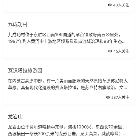
展旦召苏木、蓿亥图乡相连，西与乌兰乡以黑赖孔兑为界，北靠
40人关注
黄河与包头市隔河相望。
九成功村
九成功村位于东胜区西南109国道的罕台镇政府南五公里处，
1997年列入黄河中上游地区坝系及重点流域治理和98年生态重
点治理流域，同时由农业银行列项支持为农业综合开发重点项目
45人关注
赛汉塔拉旅游园
在内蒙古高原中部，有一片美丽而肥沃的天然原始草原苏尼特大
草原。具有现代化建设的赛汉塔拉镇，是苏尼特右旗政治、文化
中心、旗政府所在地。
237人关注
龙岩山
龙岩山位于莫尔道嘎镇中东侧，海拔1000米，东西长70余里，
西坡横田一条长200余米的龙形巨岩，龙头高耸，威武峥嵘；龙