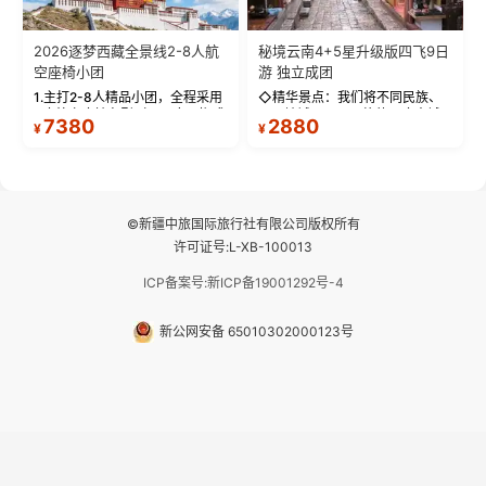
2026逐梦西藏全景线2-8人航
秘境云南4+5星升级版四飞9日
空座椅小团
游 独立成团
1.主打2-8人精品小团，全程采用
◇精华景点：我们将不同民族、
9座航空座椅车型（360度环抱式
不同地域、不同风格的三座古城
7380
2880
¥
¥
座舱），提供VIP级别的舒适出行
—【大理古城、丽江古城、香格
体验 。供氧保障： 2.全程入住舒
里拉、野象谷】呈现给您！...
适型含氧酒店（低海拔的索松村
和林芝除外），并贴心赠...
©新疆中旅国际旅行社有限公司版权所有
许可证号:L-XB-100013
ICP备案号:新ICP备19001292号-4
新公网安备 65010302000123号