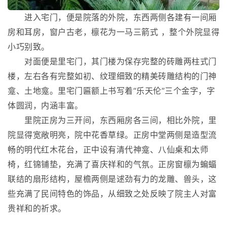
进入宅门，便是院落的外院，东西两侧各建有一间厢
房和耳房，窗户古老，檩花为一马三箭式 ，整个外院显得
小巧别致。
对面便是里宅门，其门楼为保存完整的砖雕两柱式门
楼，左右各有完整如初、纹理细致的精美砖雕结构的门神
龛、土地龛。里宅门匾额上书写着“乐天伦”三个金字，字
体圆润，内涵丰富。
里院正房为三开间，东西厢房各三间，相比外院，里
院显得宽敞明亮，院中花香草绿。正房中堂两侧是造型流
畅的明代红木花台，正中设有清代神龛、八仙桌和太师
椅，红锦铺垫，充满了喜庆祥和的气氛。正房窗檩为蝙蝠
联结的扇形结构，屋檐两侧是逑劲有力的龙雕、兽头，这
些充满了民间特色的饰品，从细致之处反映了院主人对富
贵祥和的祈求。