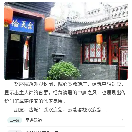
整座院落外观封闭，院心宽敞端庄，建筑中轴对应，
显示出主人简约含蓄，恬静淡雅的中庸之风，也展现出传
统门第厚德传家的儒家氛围。
朋友，古城平遥欢迎您，云蒸客栈欢迎您 ……
平遥瑞裕
上一篇