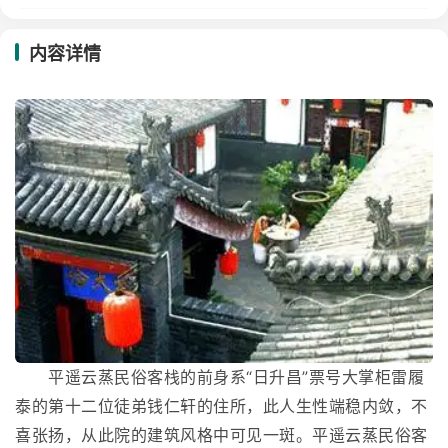
内容详情
平遥云蒸民俗客栈的前身系“日升昌”票号大掌柜雷履
泰的第十二位徒弟钱仁轩的住所，此人生性端稳内敛，不
喜张扬，从此院的建筑风格中可见一斑。平遥云蒸民俗客