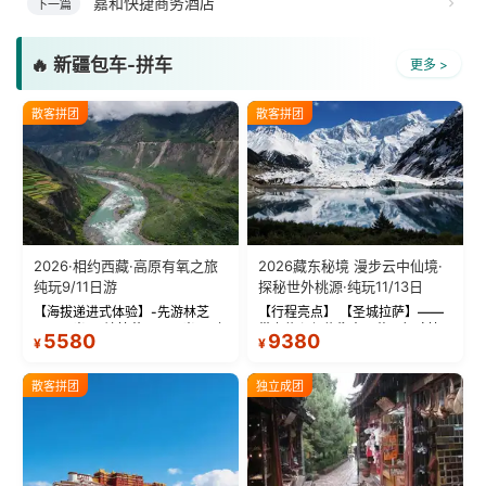
嘉和快捷商务酒店
下一篇
🔥 新疆包车-拼车
更多 >
散客拼团
散客拼团
2026·相约西藏·高原有氧之旅
2026藏东秘境 漫步云中仙境·
纯玩9/11日游
探秘世外桃源·纯玩11/13日
【海拔递进式体验】-先游林芝
【行程亮点】 【圣城拉萨】——
(2900米)再访拉萨(3650米)，亲
带上信心与信仰去西藏，行吟拉
5580
9380
¥
¥
测 99%游客零高反 。 【贴心保
萨，感受这座城与生俱来的与众
障】-全程配备便携式制氧机，高
不同！ 【布达拉宫】——集宫殿
反根本不是事儿 ！ 【无人机航
城堡寺院于一体的宏伟建筑，是
散客拼团
独立成团
拍】-雪山/圣湖/...
西藏最完整的古代...