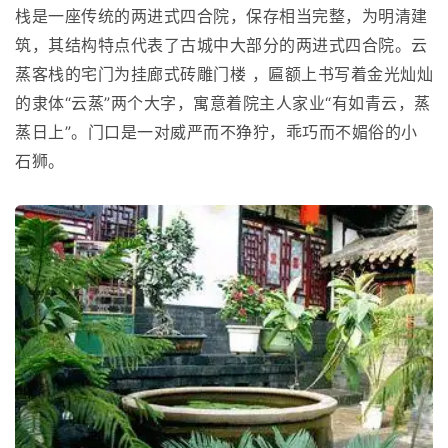
栈是一座传统的两进式四合院，保存相当完整，为明清建
筑，其结构特点代表了古城中大部分的两进式四合院。云
蒸客栈的宅门为挂廊式砖雕门楼 ，匾额上书写着金光灿灿
的隶体“云蒸”两个大字，寓意着院主人家业“有如青云，蒸
蒸日上”。门口是一对威严而不狰狞，乖巧而不媚俗的小
石狮。