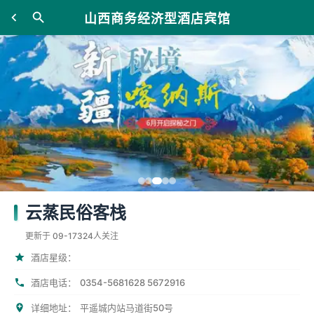
山西商务经济型酒店宾馆
云蒸民俗客栈
更新于 09-17
324人关注
酒店星级：
0354-5681628 5672916
酒店电话：
详细地址：
平遥城内站马道街50号