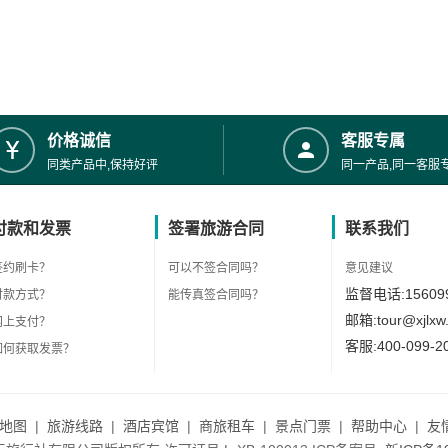
价格诚信
客服专属
同类产品中,保持好评
同一产品,同一客服
付款和发票
签署旅游合同
联系我们
签约刷卡？
可以不签合同吗？
意见建议
监督电话:156099
付款方式？
能传真签合同吗？
邮箱:tour@xjlxw
网上支付？
客服:400-099-2
如何获取发票？
地图
|
旅游线路
|
酒店宾馆
|
商旅租车
|
景点门票
|
帮助中心
|
友