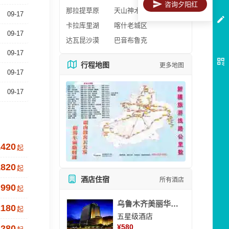
咨询夕阳红
那拉提草原
天山神木园
09-17
卡拉库里湖
喀什老城区
09-17
达瓦昆沙漠
巴音布鲁克
09-17
行程地图
更多地图
09-17
09-17
1420
起
1820
起
酒店住宿
所有酒店
990
起
乌鲁木齐美丽华大酒
2180
起
五星级酒店
¥
580
1280