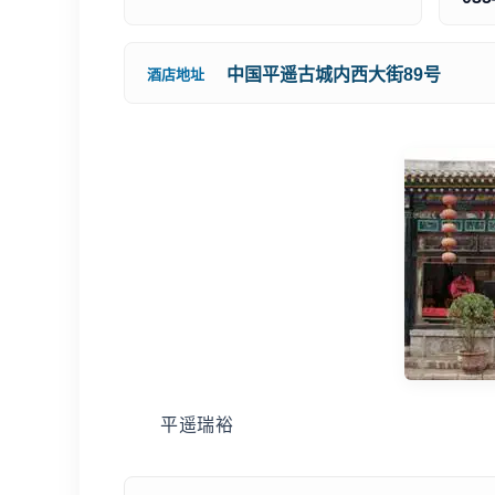
中国平遥古城内西大街89号
酒店地址
平遥瑞裕