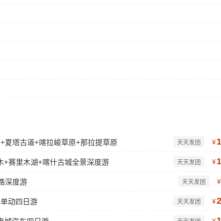
公路+夏塔古道+喀拉峻草原+那拉提草原
¥
天天发团
木+赛里木湖+喀什古城全景深度游
¥
天天发团
路深度游
¥
天天发团
卧单动四日游
¥
天天发团