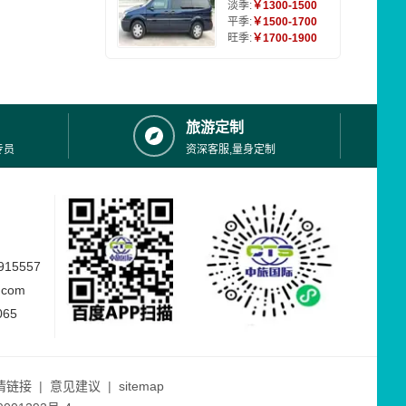
淡季:
￥1300-1500
平季:
￥1500-1700
旺季:
￥1700-1900
旅游定制
专员
资深客服,量身定制
15557
.com
065
情链接
|
意见建议
|
sitemap