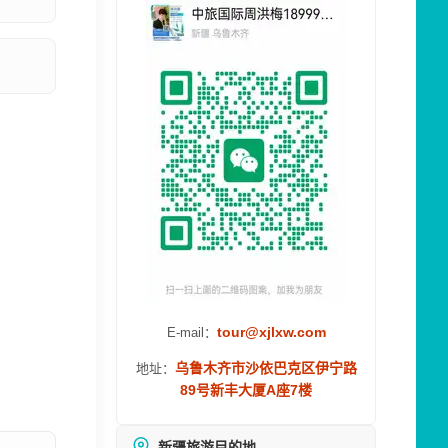
tour@xjlxw.com
E-mail：
乌鲁木齐市沙依巴克区伊宁路
地址：
89号新丰大厦A座7楼
新疆旅游目的地