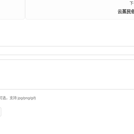
下
云蒸民
可选，支持 jpg/png/gif)