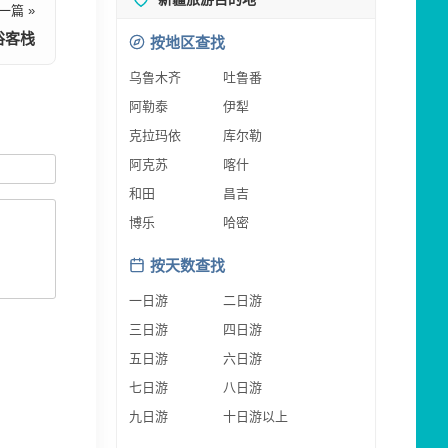
一篇 »
俗客栈
按地区查找
乌鲁木齐
吐鲁番
阿勒泰
伊犁
克拉玛依
库尔勒
阿克苏
喀什
和田
昌吉
博乐
哈密
按天数查找
一日游
二日游
三日游
四日游
五日游
六日游
七日游
八日游
九日游
十日游以上