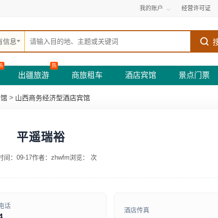
我的账户
经营许可证
有信息
热
热
出疆旅游
商旅租车
酒店宾馆
景点门票
>
宾馆
山西商务经济型酒店宾馆
平遥瑞裕
间：09-17
作者：zhwfm
浏览：
次
电话
酒店传真
4