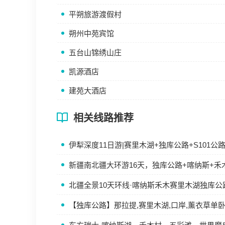
平朔旅游渡假村
朔州中苑宾馆
五台山锦绣山庄
凯源酒店
建苑大酒店
相关线路推荐
伊犁深度11日游|赛里木湖+独库公路+S101
新疆南北疆大环游16天，独库公路+喀纳斯+禾
北疆全景10天环线·喀纳斯禾木赛里木湖独库公
【独库公路】那拉提,赛里木湖,口岸,薰衣草单