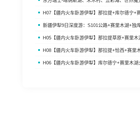
东方瑞士-喀纳斯湖、禾木村、五彩滩、世界魔
H07【疆内火车卧游伊犁】那拉提+库尔德宁+
新疆伊犁9日深度游：S101公路+赛里木湖+独
H05【疆内火车卧游伊犁】那拉提草原+赛里
H08【疆内火车卧游伊犁】那拉提+恰西+赛里
H06【疆内火车卧游伊犁】库尔德宁+赛里木