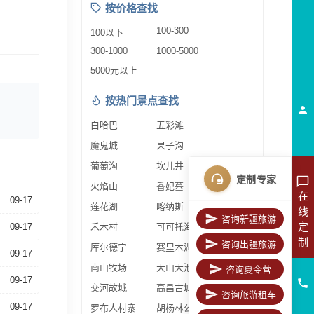
按价格查找
100-300
100以下
300-1000
1000-5000
5000元以上
按热门景点查找
白哈巴
五彩滩
魔鬼城
果子沟
葡萄沟
坎儿井
定制专家
火焰山
香妃墓
在
09-17
莲花湖
喀纳斯
线
咨询新疆旅游
定
09-17
禾木村
可可托海
制
咨询出疆旅游
库尔德宁
赛里木湖
09-17
南山牧场
天山天池
咨询夏令营
09-17
交河故城
高昌古城
咨询旅游租车
09-17
罗布人村寨
胡杨林公园