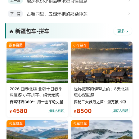
漫步枫桥小镇品味浓浓诗情画意
上一篇
古镇同里：五湖环抱的那朵睡莲
下一篇
🔥 新疆包车-拼车
更多 >
散客拼团
小车拼车
2026·画卷北疆 北疆十日春季
世界旅客的伊犁之约：8天北疆
深度游 小车拼车、纯玩无购
暖心深度游
物！
自驾环湖360°：用一圈车轮丈量
探秘三大雅丹之首：游览被《中
“大西洋最后一滴眼泪”的极致蔚
国国家地理》评选为“中国最美的
4580
8500
468人看过
257人看过
¥
¥
蓝。 赛湖旅拍：甄选多款风格服
三大雅丹”第一名的克拉玛依魔鬼
饰，9张精修美照，定格赛里木湖
城。 中国第一村：探访仅存的图
绝美瞬间。 赛湖坦克300跟车视
瓦人最大村落——禾木村，欣赏
包车拼车
包车拼车
频：专业摄影师...
晨雾与小木...