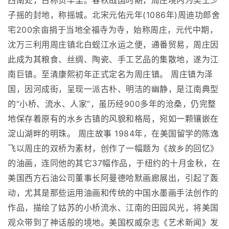
西南处，古称贞丰里。春秋战国时期，周庄境内为吴王少
子摇的封地，称摇城。北宋元佑元年(1086年)周迪功郎舍
宅200余亩捐于当地全福寺为寺，始称周庄，元代中期，
沈万三利用周庄镇北白蚬江水运之便，通番贸易，周庄因
此成为其粮食、丝绸、陶瓷、手工艺品的集散地，遂为江
南巨镇。至清康熙初年正式定名为周庄镇。 周庄镇为泽
国，因河成街，呈现一派古朴、明洁的幽静，是江南典型
的“小桥、流水、人家”，虽历经900多年的沧桑，仍完整
地保存着原有的水乡古镇的风貌和格局，宛如一颗镶嵌在
淀山湖畔的明珠。 周庄故事 1984年，在美国留学的陈逸
飞以周庄的双桥为素材，创作了一幅题为《故乡的回忆》
的油画，连同他的其它37幅作品，于纽约的十月金秋，在
美国西方石油公司董事长阿曼德哈默画廊展出，引起了轰
动，尤其是那些运用油画和传统的中国水墨画手法创作的
作品，描绘了姑苏的小桥流水、江南的田园风光，将美国
观众带到了神话般的境地。美国权威杂志《艺术新闻》发