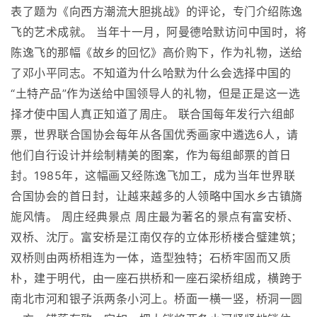
表了题为《向西方潮流大胆挑战》的评论，专门介绍陈逸
飞的艺术成就。 当年十一月，阿曼德哈默访问中国时，将
陈逸飞的那幅《故乡的回忆》高价购下，作为礼物，送给
了邓小平同志。不知道为什么哈默为什么会选择中国的
“土特产品”作为送给中国领导人的礼物，但是正是这一选
择才使中国人真正知道了周庄。 联合国每年发行六组邮
票，世界联合国协会每年从各国优秀画家中遴选6人，请
他们自行设计并绘制精美的图案，作为每组邮票的首日
封。1985年，这幅画又经陈逸飞加工，成为当年世界联
合国协会的首日封，让越来越多的人领略中国水乡古镇旖
旎风情。 周庄经典景点 周庄最为著名的景点有富安桥、
双桥、沈厅。富安桥是江南仅存的立体形桥楼合璧建筑；
双桥则由两桥相连为一体，造型独特；石桥牢固而又质
朴，建于明代，由一座石拱桥和一座石梁桥组成，横跨于
南北市河和银子浜两条小河上。桥面一横一竖，桥洞一圆