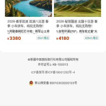
2026·春享双湖 双湖八日游 春
2026·秘境疆途 北疆十日游 春
季 小车拼车、纯玩无购物！
季 小车拼车、纯玩无购物！
1.阿勒泰网红打卡地：将军山 2.将
1.自驾环湖270°，用车轮丈量“大
军山落日缆车，体验雪都风光 3.
西洋最后一滴眼泪”的极致蔚蓝，
3380
4180
354人看过
4264人看过
¥
¥
将军山，夕阳派对，蹦迪party 4.
让雪山、花海与深邃湖水在转弯
自驾赛里木湖360°环湖 5.二进赛
间连成自由的画卷。 2.特别赠送
湖随心游，邂逅湖畔日出浪漫...
那拉提景区3公里内，落地窗三钻
民宿 3.那...
©新疆中旅国际旅行社有限公司版权所有
许可证号:L-XB-100013
ICP备案号:新ICP备19001292号-4
新公网安备 65010302000123号