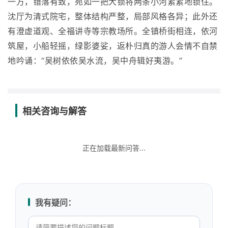
一方，错落有致，宛如一把大锁将两条小河紧紧地锁住。
沈厅为清式院宅，整体结构严整，局部风格各异；此外还
有澄虚道观、全福讲寺等宗教场所。全镇桥街相连，依河
筑屋，小船轻摇，绿影婆娑，返朴归真的游人会情不自禁
地吟诵：“吴树依依吴水流，吴中舟辑好夷游。”
相关咨询与解答
正在加载最新问答...
我有疑问：