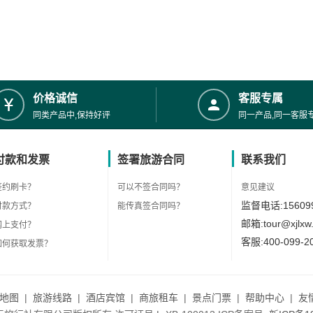
价格诚信
客服专属
同类产品中,保持好评
同一产品,同一客服
付款和发票
签署旅游合同
联系我们
签约刷卡？
可以不签合同吗？
意见建议
监督电话:156099
付款方式？
能传真签合同吗？
邮箱:tour@xjlxw
网上支付？
客服:400-099-2
如何获取发票？
地图
|
旅游线路
|
酒店宾馆
|
商旅租车
|
景点门票
|
帮助中心
|
友