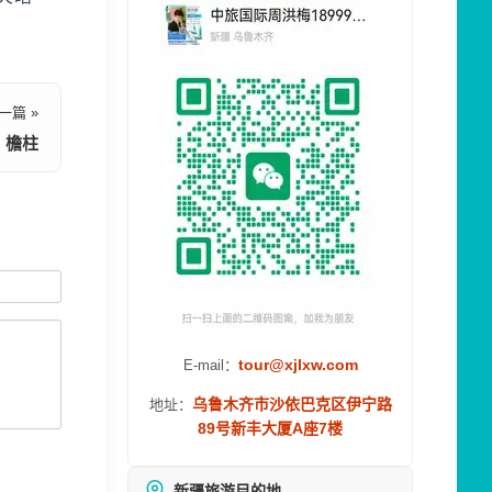
一篇 »
檐柱
tour@xjlxw.com
E-mail：
乌鲁木齐市沙依巴克区伊宁路
地址：
89号新丰大厦A座7楼
新疆旅游目的地