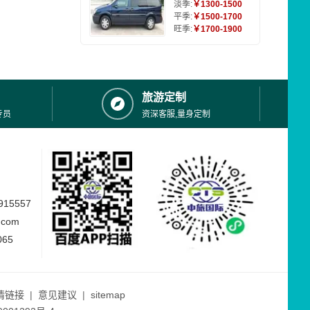
淡季:
￥1300-1500
平季:
￥1500-1700
旺季:
￥1700-1900
旅游定制
专员
资深客服,量身定制
15557
.com
065
情链接
|
意见建议
|
sitemap