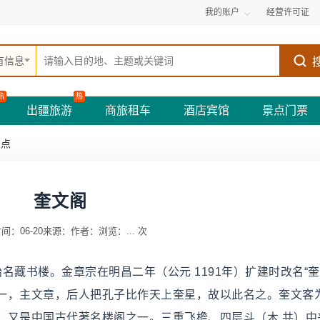
我的账户
经营许可证
有信息
热
热
出疆旅游
商旅租车
酒店宾馆
景点门票
景点
奎文阁
间：06-20
来源：
作者：
浏览：
...
次
始名藏书楼。金章宗在明昌二年（公元 1191年）扩建时改名“
一，主文章，后人把孔子比作天上奎星，故以此名之。奎文客
，又是中国古代著名楼阁之一。三重飞檐、四层斗（木 共）中