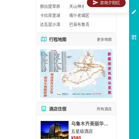
咨询夕阳红
那拉提草原
天山神木园
卡拉库里湖
喀什老城区
达瓦昆沙漠
巴音布鲁克
行程地图
更多地图
酒店住宿
所有酒店
乌鲁木齐美丽华大酒
五星级酒店
¥
580