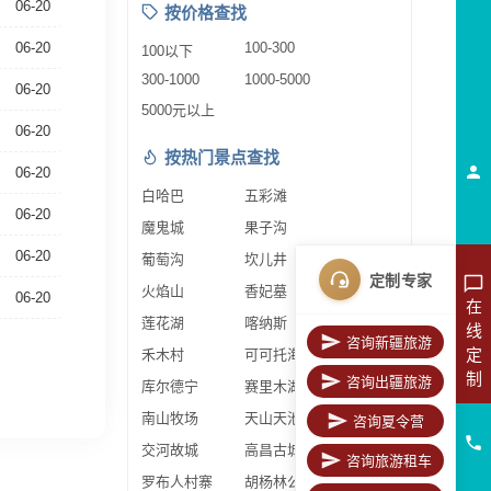
06-20
按价格查找
06-20
100-300
100以下
300-1000
1000-5000
06-20
5000元以上
06-20
按热门景点查找
06-20
白哈巴
五彩滩
06-20
魔鬼城
果子沟
06-20
葡萄沟
坎儿井
定制专家
火焰山
香妃墓
06-20
在
莲花湖
喀纳斯
线
咨询新疆旅游
定
禾木村
可可托海
制
咨询出疆旅游
库尔德宁
赛里木湖
南山牧场
天山天池
咨询夏令营
交河故城
高昌古城
咨询旅游租车
罗布人村寨
胡杨林公园