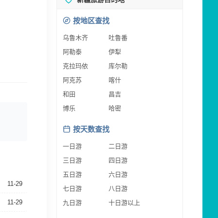
按地区查找
乌鲁木齐
吐鲁番
阿勒泰
伊犁
克拉玛依
库尔勒
阿克苏
喀什
和田
昌吉
博乐
哈密
按天数查找
一日游
二日游
三日游
四日游
五日游
六日游
11-29
七日游
八日游
11-29
九日游
十日游以上