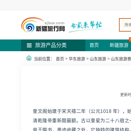
所
旅游产品分类
首页
新疆旅游
>
>
>
当前位置：
首页
华东旅游
山东旅游
山东旅游
更新时
奎文阁始建于宋天禧二年（公元1018 年），
清乾隆帝重新题匾额。古以奎星为二十八宿之
帝王赐书，墨迹收藏之处，它独特的建筑结构