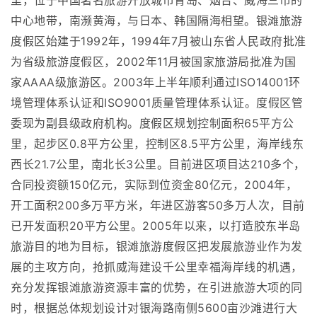
里，位于中国著名旅游开放城市青岛、烟台、威海三市的
中心地带，南濒黄海，与日本、韩国隔海相望。银滩旅游
度假区始建于1992年，1994年7月被山东省人民政府批准
为省级旅游度假区，2002年11月被国家旅游局批准为国
家AAAA级旅游区。2003年上半年顺利通过ISO14001环
境管理体系认证和ISO9001质量管理体系认证。度假区管
委现为副县级政府机构。度假区规划控制面积65平方公
里，起步区0.8平方公里，控制区8.5平方公里，海岸线东
西长21.7公里，南北长3公里。目前进区项目达210多个，
合同投资额150亿元，实际到位资金80亿元，2004年，
开工面积200多万平方米，年进区游客50多万人次，目前
已开发面积20平方公里。2005年以来，以打造胶东半岛
旅游目的地为目标，银滩旅游度假区把发展旅游业作为发
展的主攻方向，抢抓威海建设千公里幸福海岸线的机遇，
充分发挥银滩旅游资源丰富的优势，在引进旅游大项的同
时，根据总体规划设计对银海路南侧5600亩沙滩进行大