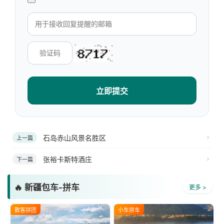
立即提交
石岛赤山风景名胜区
上一篇
张裕卡斯特酒庄
下一篇
🔥 新疆包车-拼车
更多 >
散客拼团
小车拼车