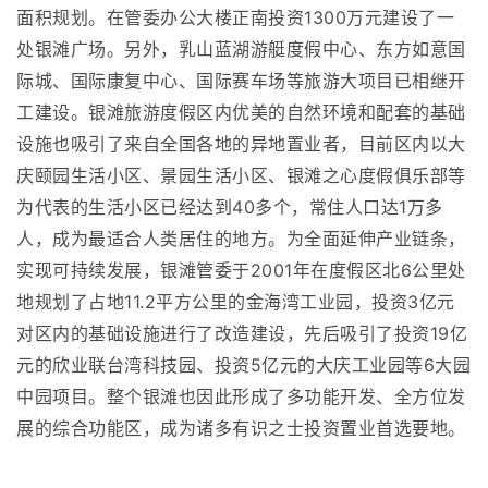
面积规划。在管委办公大楼正南投资1300万元建设了一
处银滩广场。另外，乳山蓝湖游艇度假中心、东方如意国
际城、国际康复中心、国际赛车场等旅游大项目已相继开
工建设。银滩旅游度假区内优美的自然环境和配套的基础
设施也吸引了来自全国各地的异地置业者，目前区内以大
庆颐园生活小区、景园生活小区、银滩之心度假俱乐部等
为代表的生活小区已经达到40多个，常住人口达1万多
人，成为最适合人类居住的地方。为全面延伸产业链条，
实现可持续发展，银滩管委于2001年在度假区北6公里处
地规划了占地11.2平方公里的金海湾工业园，投资3亿元
对区内的基础设施进行了改造建设，先后吸引了投资19亿
元的欣业联台湾科技园、投资5亿元的大庆工业园等6大园
中园项目。整个银滩也因此形成了多功能开发、全方位发
展的综合功能区，成为诸多有识之士投资置业首选要地。