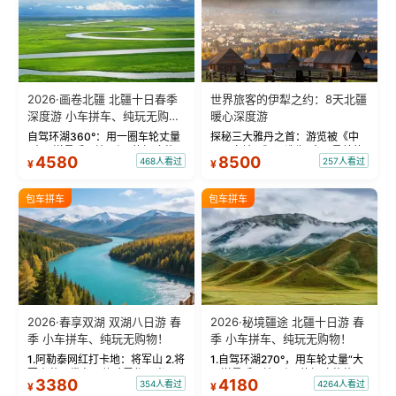
2026·画卷北疆 北疆十日春季
世界旅客的伊犁之约：8天北疆
深度游 小车拼车、纯玩无购
暖心深度游
物！
自驾环湖360°：用一圈车轮丈量
探秘三大雅丹之首：游览被《中
“大西洋最后一滴眼泪”的极致蔚
国国家地理》评选为“中国最美的
4580
8500
468人看过
257人看过
¥
¥
蓝。 赛湖旅拍：甄选多款风格服
三大雅丹”第一名的克拉玛依魔鬼
饰，9张精修美照，定格赛里木湖
城。 中国第一村：探访仅存的图
绝美瞬间。 赛湖坦克300跟车视
瓦人最大村落——禾木村，欣赏
包车拼车
包车拼车
频：专业摄影师...
晨雾与小木...
2026·春享双湖 双湖八日游 春
2026·秘境疆途 北疆十日游 春
季 小车拼车、纯玩无购物！
季 小车拼车、纯玩无购物！
1.阿勒泰网红打卡地：将军山 2.将
1.自驾环湖270°，用车轮丈量“大
军山落日缆车，体验雪都风光 3.
西洋最后一滴眼泪”的极致蔚蓝，
3380
4180
354人看过
4264人看过
¥
¥
将军山，夕阳派对，蹦迪party 4.
让雪山、花海与深邃湖水在转弯