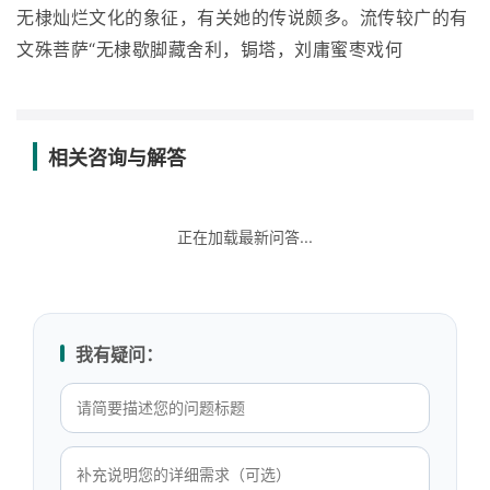
无棣灿烂文化的象征，有关她的传说颇多。流传较广的有
文殊菩萨“无棣歇脚藏舍利，锔塔，刘庸蜜枣戏何
相关咨询与解答
正在加载最新问答...
我有疑问：