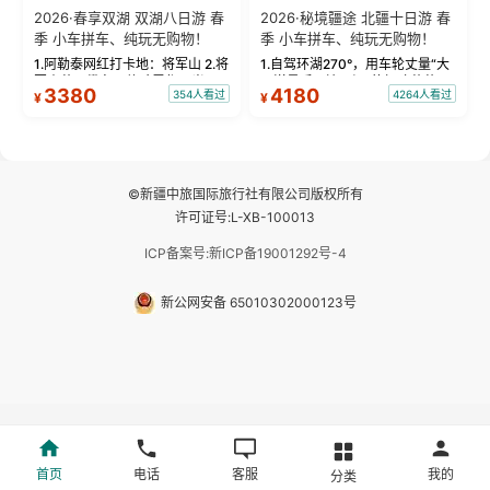
2026·春享双湖 双湖八日游 春
2026·秘境疆途 北疆十日游 春
季 小车拼车、纯玩无购物！
季 小车拼车、纯玩无购物！
1.阿勒泰网红打卡地：将军山 2.将
1.自驾环湖270°，用车轮丈量“大
军山落日缆车，体验雪都风光 3.
西洋最后一滴眼泪”的极致蔚蓝，
3380
4180
354人看过
4264人看过
¥
¥
将军山，夕阳派对，蹦迪party 4.
让雪山、花海与深邃湖水在转弯
自驾赛里木湖360°环湖 5.二进赛
间连成自由的画卷。 2.特别赠送
湖随心游，邂逅湖畔日出浪漫...
那拉提景区3公里内，落地窗三钻
民宿 3.那...
©新疆中旅国际旅行社有限公司版权所有
许可证号:L-XB-100013
ICP备案号:新ICP备19001292号-4
新公网安备 65010302000123号
首页
电话
客服
我的
分类