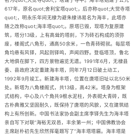
名为quot;大觉寺quot;，塔建于寺中。海丰塔始建于公元
617年，原名quot;舍利宝塔quot;，后亦称quot;大觉寺塔
quot;，明永乐年间无棣为避朱棣讳易名为海丰，此塔亦
随之改称quot;海丰塔quot;。原塔已毁，现塔为复原建
筑，塔分13级，上有高耸的塔刹，下为砖石构成的须弥
座，楼阁式八角形，通高50余米，一色青砖砌就。每层塔
角均悬有风铎，风起则铎鸣，声闻四野。登临塔顶，鲁北
大地俱在脚下，四方景物遍览无遗。1991年6月，无棣县
委、县政府决定重建海丰塔，同年7月12日破土动工，
1992年9月竣工。新建海丰塔，位置在唐塔旧址以北50米
处。新塔为八角楼阁式，共13级，高42米。塔身为框架
式结构，中心及八个角共9根水泥柱，外表砌大青砖，既
古朴典雅又坚固耐久，既保持了唐塔的风貌，又在建筑结
构上有所创新。中国书法家协会副主席李铎先生为海丰塔
亲自写下对联“海裕无双邑，丰余第一州；中国佛教协会
主席赵朴初先生欣然挥毫题写了“海丰塔塔匾。海丰塔是