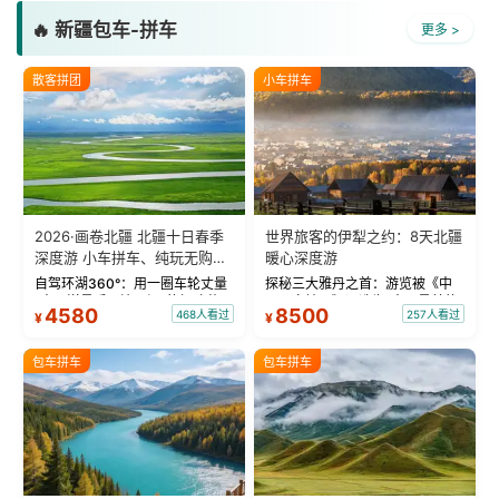
🔥 新疆包车-拼车
更多 >
散客拼团
小车拼车
2026·画卷北疆 北疆十日春季
世界旅客的伊犁之约：8天北疆
深度游 小车拼车、纯玩无购
暖心深度游
物！
自驾环湖360°：用一圈车轮丈量
探秘三大雅丹之首：游览被《中
“大西洋最后一滴眼泪”的极致蔚
国国家地理》评选为“中国最美的
4580
8500
468人看过
257人看过
¥
¥
蓝。 赛湖旅拍：甄选多款风格服
三大雅丹”第一名的克拉玛依魔鬼
饰，9张精修美照，定格赛里木湖
城。 中国第一村：探访仅存的图
绝美瞬间。 赛湖坦克300跟车视
瓦人最大村落——禾木村，欣赏
包车拼车
包车拼车
频：专业摄影师...
晨雾与小木...