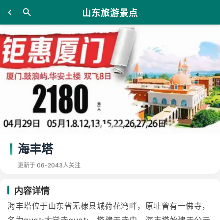
山东旅游景点
海丰塔
更新于 06-20
43人关注
内容详情
海丰塔位于山东省无棣县城荷花湾畔，原址曾有一佛寺，