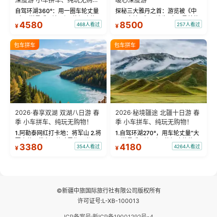
物！
自驾环湖360°：用一圈车轮丈量
探秘三大雅丹之首：游览被《中
“大西洋最后一滴眼泪”的极致蔚
国国家地理》评选为“中国最美的
4580
8500
468人看过
257人看过
¥
¥
蓝。 赛湖旅拍：甄选多款风格服
三大雅丹”第一名的克拉玛依魔鬼
饰，9张精修美照，定格赛里木湖
城。 中国第一村：探访仅存的图
绝美瞬间。 赛湖坦克300跟车视
瓦人最大村落——禾木村，欣赏
包车拼车
包车拼车
频：专业摄影师...
晨雾与小木...
2026·春享双湖 双湖八日游 春
2026·秘境疆途 北疆十日游 春
季 小车拼车、纯玩无购物！
季 小车拼车、纯玩无购物！
1.阿勒泰网红打卡地：将军山 2.将
1.自驾环湖270°，用车轮丈量“大
军山落日缆车，体验雪都风光 3.
西洋最后一滴眼泪”的极致蔚蓝，
3380
4180
354人看过
4264人看过
¥
¥
将军山，夕阳派对，蹦迪party 4.
让雪山、花海与深邃湖水在转弯
自驾赛里木湖360°环湖 5.二进赛
间连成自由的画卷。 2.特别赠送
湖随心游，邂逅湖畔日出浪漫...
那拉提景区3公里内，落地窗三钻
民宿 3.那...
©新疆中旅国际旅行社有限公司版权所有
许可证号:L-XB-100013
ICP备案号:新ICP备19001292号-4