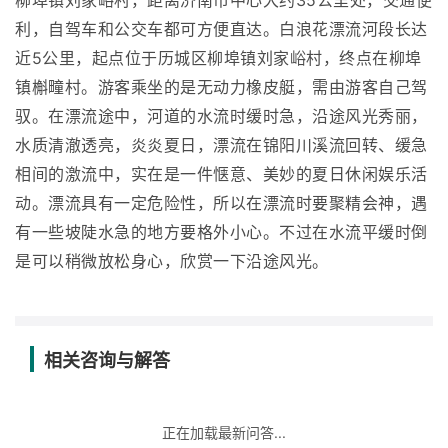
柳埠镇刘家峪村，距离济南市中心大约35公里处，交通便
利，自驾车和公交车都可方便直达。白浪花漂流河段长达
近5公里，起点位于历城区柳埠镇刘家峪村，终点在柳埠
镇槲疃村。游客乘坐的是无动力橡皮艇，需由游客自己驾
驭。在漂流途中，河道的水流时缓时急，沿途风光秀丽，
水质清澈透亮，炎炎夏日，漂流在锦阳川溪流回转、缓急
相间的激流中，实在是一件惬意、美妙的夏日休闲娱乐活
动。漂流具有一定危险性，所以在漂流时要聚精会神，遇
有一些坡陡水急的地方要格外小心。不过在水流平缓时倒
是可以稍微放松身心，欣赏一下沿途风光。
相关咨询与解答
正在加载最新问答...