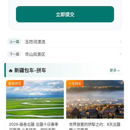
立即提交
玉符河漂流
上一篇
华山风景区
下一篇
🔥 新疆包车-拼车
更多 >
散客拼团
小车拼车
2026·画卷北疆 北疆十日春季
世界旅客的伊犁之约：8天北疆
深度游 小车拼车、纯玩无购
暖心深度游