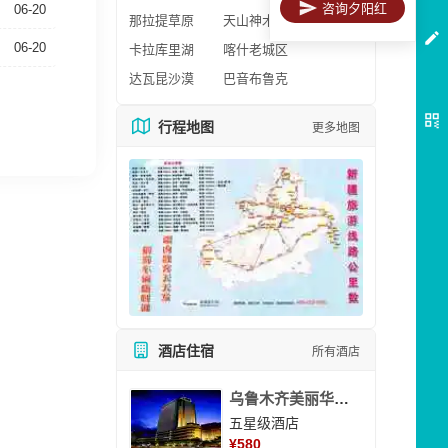
咨询夕阳红
06-20
那拉提草原
天山神木园
06-20
卡拉库里湖
喀什老城区
达瓦昆沙漠
巴音布鲁克
行程地图
更多地图
酒店住宿
所有酒店
乌鲁木齐美丽华大酒
五星级酒店
¥
580