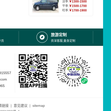
淡季:
￥1300-1500
平季:
￥1500-1700
旺季:
￥1700-1900
旅游定制
专员
资深客服,量身定制
15557
.com
065
情链接
|
意见建议
|
sitemap