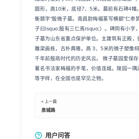
圆形，高10米，底径7、5米。墓前有石碑4幢
衡题字“殷微子墓。南昌尉梅福篆写横额“仁参
子曰lsquo;殷有三仁焉rsquo;）。碑
子墓为山东省重点保护单位。主建筑有正殿，
雕梁画栋，古朴典雅。高 3、5米的微子塑像
千年前殷商时代的历史风云。 微子墓园里保
著名书法家梅福的手笔，价值连城。陵园一隅
等字样，在全国也是罕见之物。
« 上一篇
泉城路
用户问答