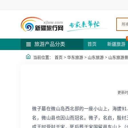
所
旅游产品分类
首页
新疆旅游
>
>
>
当前位置：
首页
华东旅游
山东旅游
山东旅游
更新时
微子墓在微山岛西北部的一座小山上，海拔9
名，微山县也因山而冠名。微子，名启，殷纣
成王时受封于宋，死后葬于宋国留邑东山上（