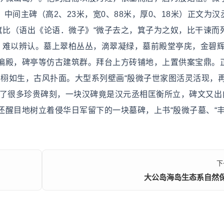
。中间主碑（高2、23米，宽0、88米，厚0、18米）正文为汉
箕比（语出《论语．微子》“微子去之，箕子为之奴，比干谏而
阴有小字，难以辨认。墓上翠柏丛丛，滴翠凝绿，墓前殿堂亭庑，金碧
偏殿，碑亭等仿古建筑群。拜台上方砖铺地，上置供案宝鼎。
栩栩如生，古风扑面。大型系列壁画“殷微子世家图活灵活现，
存了很多珍贵碑刻，一块汉碑竟是汉元丞相匡衡所立，碑文又出
还醒目地树立着侵华日军留下的一块墓碑，上书“殷微子墓、“
下
大公岛海岛生态系自然