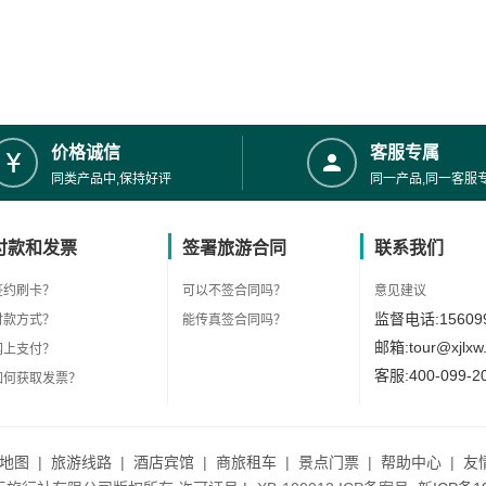
价格诚信
客服专属
同类产品中,保持好评
同一产品,同一客服
付款和发票
签署旅游合同
联系我们
签约刷卡？
可以不签合同吗？
意见建议
监督电话:156099
付款方式？
能传真签合同吗？
邮箱:tour@xjlxw
网上支付？
客服:400-099-2
如何获取发票？
地图
|
旅游线路
|
酒店宾馆
|
商旅租车
|
景点门票
|
帮助中心
|
友