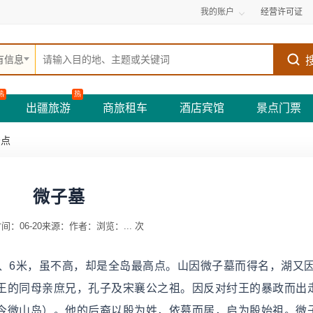
我的账户
经营许可证
有信息
热
热
出疆旅游
商旅租车
酒店宾馆
景点门票
景点
微子墓
间：06-20
来源：
作者：
浏览：
...
次
1、6米，虽不高，却是全岛最高点。山因微子墓而得名，湖又
王的同母亲庶兄，孔子及宋襄公之祖。因反对纣王的暴政而出
今微山岛）。他的后裔以殷为姓，依墓而居，启为殷始祖。微