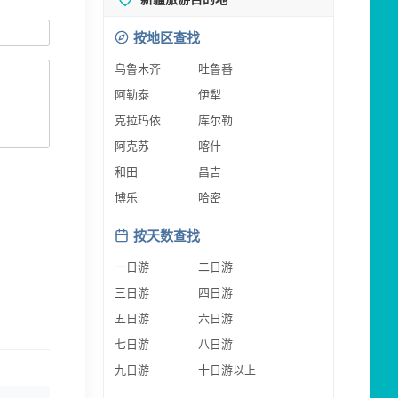
按地区查找
乌鲁木齐
吐鲁番
阿勒泰
伊犁
克拉玛依
库尔勒
阿克苏
喀什
和田
昌吉
博乐
哈密
按天数查找
一日游
二日游
三日游
四日游
五日游
六日游
七日游
八日游
九日游
十日游以上