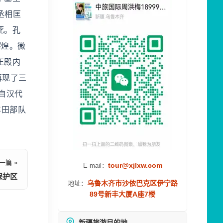
丞相匡
死。孔
辉煌。微
正殿内
再现了三
自汉代
丰田部队
一篇 »
tour@xjlxw.com
E-mail：
保护区
乌鲁木齐市沙依巴克区伊宁路
地址：
89号新丰大厦A座7楼
新疆旅游目的地