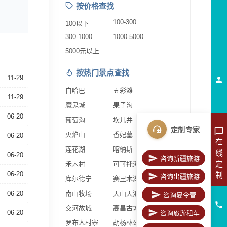
按价格查找
100-300
100以下
300-1000
1000-5000
5000元以上
按热门景点查找
11-29
白哈巴
五彩滩
11-29
魔鬼城
果子沟
06-20
葡萄沟
坎儿井
定制专家
火焰山
香妃墓
06-20
在
莲花湖
喀纳斯
线
06-20
咨询新疆旅游
定
禾木村
可可托海
06-20
制
咨询出疆旅游
库尔德宁
赛里木湖
06-20
南山牧场
天山天池
咨询夏令营
交河故城
高昌古城
06-20
咨询旅游租车
罗布人村寨
胡杨林公园