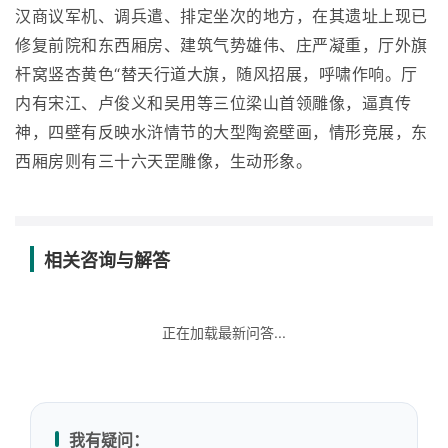
汉商议军机、调兵遣、排定坐次的地方，在其遗址上现已
修复前院和东西厢房、建筑气势雄伟、庄严凝重，厅外旗
杆窝竖杏黄色“替天行道大旗，随风招展，呼啸作响。厅
内有宋江、卢俊义和吴用等三位梁山首领雕像，逼真传
神，四壁有反映水浒情节的大型陶瓷壁画，情形竞展，东
西厢房则有三十六天罡雕像，生动形象。
相关咨询与解答
正在加载最新问答...
我有疑问：