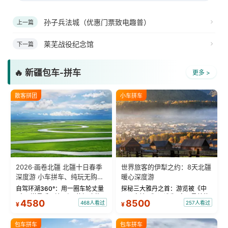
孙子兵法城（优惠门票致电趣普）
上一篇
莱芜战役纪念馆
下一篇
🔥 新疆包车-拼车
更多 >
散客拼团
小车拼车
2026·画卷北疆 北疆十日春季
世界旅客的伊犁之约：8天北疆
深度游 小车拼车、纯玩无购
暖心深度游
物！
自驾环湖360°：用一圈车轮丈量
探秘三大雅丹之首：游览被《中
“大西洋最后一滴眼泪”的极致蔚
国国家地理》评选为“中国最美的
4580
8500
468人看过
257人看过
¥
¥
蓝。 赛湖旅拍：甄选多款风格服
三大雅丹”第一名的克拉玛依魔鬼
饰，9张精修美照，定格赛里木湖
城。 中国第一村：探访仅存的图
绝美瞬间。 赛湖坦克300跟车视
瓦人最大村落——禾木村，欣赏
包车拼车
包车拼车