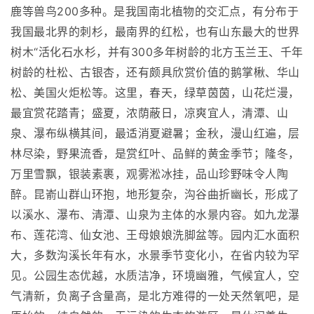
鹿等兽鸟200多种。是我国南北植物的交汇点，有分布于
我国最北界的刺杉，最南界的红松，也有山东最大的世界
树木“活化石水杉，并有300多年树龄的北方玉兰王、千年
树龄的杜松、古银杏，还有颇具欣赏价值的鹅掌楸、华山
松、美国火炬松等。这里，春天，绿草茵茵，山花烂漫，
最宜赏花踏青；盛夏，浓荫蔽日，凉爽宜人，清潭、山
泉、瀑布纵横其间，最适消夏避暑；金秋，漫山红遍，层
林尽染，野果流香，是赏红叶、品鲜的黄金季节；隆冬，
万里雪飘，银装素裹，观雾淞冰挂，品山珍野味令人陶
醉。昆嵛山群山环抱，地形复杂，沟谷曲折幽长，形成了
以溪水、瀑布、清潭、山泉为主体的水景内容。如九龙瀑
布、莲花湾、仙女池、王母娘娘洗脚盆等。园内汇水面积
大，多数沟溪长年有水，水景季节变化小，在省内较为罕
见。公园生态优越，水质洁净，环境幽雅，气候宜人，空
气清新，负离子含量高，是北方难得的一处天然氧吧，是