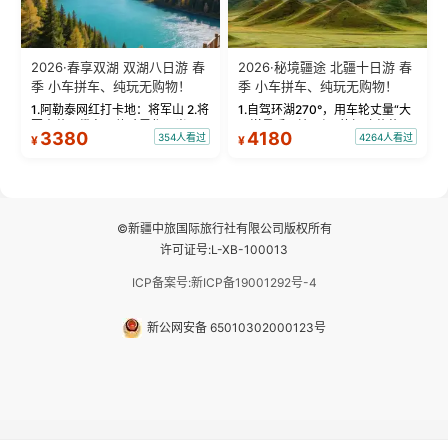
2026·春享双湖 双湖八日游 春
2026·秘境疆途 北疆十日游 春
季 小车拼车、纯玩无购物！
季 小车拼车、纯玩无购物！
1.阿勒泰网红打卡地：将军山 2.将
1.自驾环湖270°，用车轮丈量“大
军山落日缆车，体验雪都风光 3.
西洋最后一滴眼泪”的极致蔚蓝，
3380
4180
354人看过
4264人看过
¥
¥
将军山，夕阳派对，蹦迪party 4.
让雪山、花海与深邃湖水在转弯
自驾赛里木湖360°环湖 5.二进赛
间连成自由的画卷。 2.特别赠送
湖随心游，邂逅湖畔日出浪漫...
那拉提景区3公里内，落地窗三钻
民宿 3.那...
©新疆中旅国际旅行社有限公司版权所有
许可证号:L-XB-100013
ICP备案号:新ICP备19001292号-4
新公网安备 65010302000123号