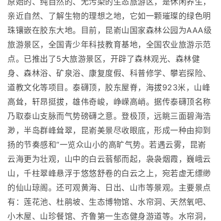
原始的、纯自然的、无污染的生态旅游区，是休闲养生，
亲近自然、了解生物的理想之地，它如一颗璀璨的绿色明
珠镶嵌在胶东大地。目前，昆嵛山国家森林公园为AAA级
旅游景区，全国青少年科技教育基地，全国农业旅游示范
点。已推出了5大旅游景区，开辟了森林观光、森林健
身、森林浴、矿泉浴、康复度假、科普修学、攀岩探险、
道教文化等项目。泰礴顶，胶东屋脊，海拔923米，山峰
高耸，轩昂挺拔，雄伟奇峻，峥嵘高峭。据传泰礴顶名称
乃取泰山支脉而气势磅礴之意。登极顶，远眺三面碧海浩
渺，半岛群峰耸翠，昆嵛美景尽收眼底，形成一种由抑到
扬的节奏感和“一览众山小的高旷气势。若遇云雾，昆嵛
云海更为壮观，山中的白云蓊郁而起，袅袅烟霞，巍峨云
山，千柱翠峰悬浮于悠悠舒卷的白云之上，宛若虚无缥缈
的仙山琼阁。还可观黄海、日出、山市等景观。主要景点
有：莲花池、杜鹃坡、生态博物馆、水帘洞、天然氧吧、
小木屋、山珍餐馆、齐鲁第一生态健身游道等。水帘洞，