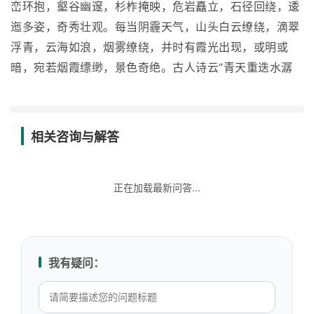
峦环抱，壑谷幽邃，杉柞掩映，危岩矗立，石径回绕，逶
迤多姿，奇秀壮观。每当阴霾天气，山头白云缭绕，滴翠
浮青，云海如浪，烟雾缭绕，并时有霞光出现，或明或
暗，宛若烟霞缥缈，景色奇绝。古人诗云“青天重迭水潺
相关咨询与解答
正在加载最新问答...
我有疑问：