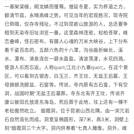
一基架梁椽，砌龙鳞而偃骞。僧延冬夏，实为养道之方，
额清节庭，永晴高峰之势。可见当年的宏观胜况，现寺院
已倒塌，仅存寺残址。不过到昆嵛山旅游的人，总还要争
相到无染寺旧址浏览一番。这里森林茂密，松柏苍翠，峰
峦叠嶂，怪石密布，有摄人心魂的万米大峡谷，上下分布
着千姿百态的、五颜六色的十八潭，沟谷曲折幽长，溪
水、瀑布、清泉连在一碧水盈盈，清波荡漾，水花四溅，
使游人乐而忘返。人称quot;江北小九寨quot;。在这个景
区，可以看到古银杏、白玉兰、齐王坟、无盐王后墓、王
母娘娘洗脚盆、石窗等。传说，寺内原有古石龛，下有空
洞，战国时期“无盐王后墓葬。寺东北有齐王坟，传说齐
康公被田氏放逐东海岛，死后葬于此地，坟上还有一棵不
老松傲然屹立。 烟霞洞，位于昆嵛山西北隅，由一突兀岩
石自然造化而成。洞室呈椭圆形，深7米，高3米，洞壁上
刻“烟霞洞三个大字。洞内供奉着“七真人雕像。洞外，峰