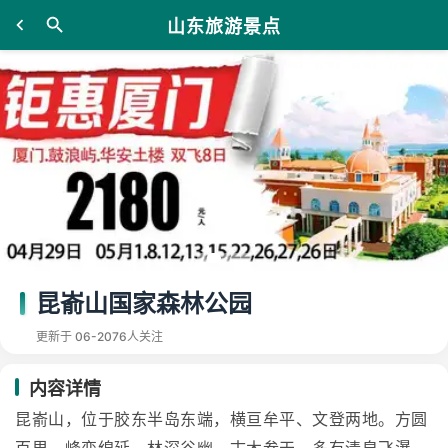
山东旅游景点
昆嵛山国家森林公园
更新于 06-20
76人关注
内容详情
昆嵛山，位于胶东半岛东端，横亘牟平、文登两地。方圆