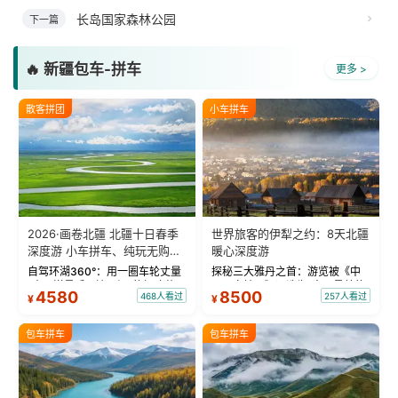
长岛国家森林公园
下一篇
🔥 新疆包车-拼车
更多 >
散客拼团
小车拼车
2026·画卷北疆 北疆十日春季
世界旅客的伊犁之约：8天北疆
深度游 小车拼车、纯玩无购
暖心深度游
物！
自驾环湖360°：用一圈车轮丈量
探秘三大雅丹之首：游览被《中
“大西洋最后一滴眼泪”的极致蔚
国国家地理》评选为“中国最美的
4580
8500
468人看过
257人看过
¥
¥
蓝。 赛湖旅拍：甄选多款风格服
三大雅丹”第一名的克拉玛依魔鬼
饰，9张精修美照，定格赛里木湖
城。 中国第一村：探访仅存的图
绝美瞬间。 赛湖坦克300跟车视
瓦人最大村落——禾木村，欣赏
包车拼车
包车拼车
频：专业摄影师...
晨雾与小木...