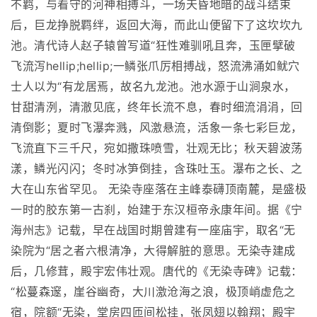
不羁，与看守的河神相搏斗，一场天昏地暗的战斗结束
后，巨龙挣脱羁绊，返回大海，而此山便留下了这坎坎九
池。清代诗人赵子辕曾写道“狂性难驯吼且奔，玉匣擘破
飞流泻hellip;hellip;一鳞张爪厉相搏战，怒流沸涌如鱿穴
士人以为“有龙居焉，故名九龙池。池水源于山涧泉水，
甘甜清洌，清澈见底，终年长流不息，春时细流涓涓，回
清倒影；夏时飞瀑奔溅，风激悬流，活象一条七彩巨龙，
飞流直下三千尺，宛如撒珠喷雪，壮观无比；秋天碧波荡
漾，鳞光闪闪；冬时冰笋倒挂，含珠吐玉。瀑布之长、之
大在山东省罕见。 无染寺座落在主峰泰礴顶南麓，是盛极
一时的胶东第一古刹，始建于东汉桓帝永康年间。据《宁
海州志》记载，早在战国时期曾建有一座庙宇，取名“无
染院为“居之者六根清净，大得解脏的意思。无染寺建成
后，几修茸，殿宇宏伟壮观。唐代的《无染寺碑》记载：
“松蔓森邃，崖谷幽奇，大川激沧海之浪，极顶峭虚危之
宿，院额“无染，堂房四匝间松挂，张凤翅以翰翔；殿宇