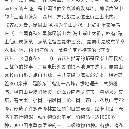
百里，峰峦绵延，林深谷幽，古木参天，多有清泉飞瀑，
遍布文物古迹，是中国道教全真派的发祥地。神话传说中
的海上仙山蓬莱、瀛州、方丈都是从这里衍生出来的。
《齐乘》云：昆嵛山“秀拔为群山之冠。北魏史学家崔鸿
在《十六国春秋》里称昆嵛山为“海上诸山之祖，故有“海
上仙山属蓬莱，蓬莱之祖是昆嵛之说。 昆嵛山是胶东革命
老根据地，1944年解放。著名作家冯德英的《苦菜
花》、《迎春花》、《山菊花》描写的都是昆嵛山军民抗
日战争的故事，并且电影外景拍摄基地选在这里。昆嵛山
属长白山系，崂山山脉，主峰泰礴顶海拔923米，相对高
差800余米，是胶东半岛第一高峰，拔地通天，气势雄
伟。境内山势陡峭险峻，奇峰异崮星罗棋布，沟壑犬牙交
错，有大崮、小崮、招风崮、枪杆崮、苍山、老铁山等72
峰，形成了许多奇峰林立壮丽的自然景观。昆嵛山是个天
然生态博物馆，动植物资源丰富，植物品种达1000多
种，其中国家重点保护的一、二级植物14种。有狼、梅花