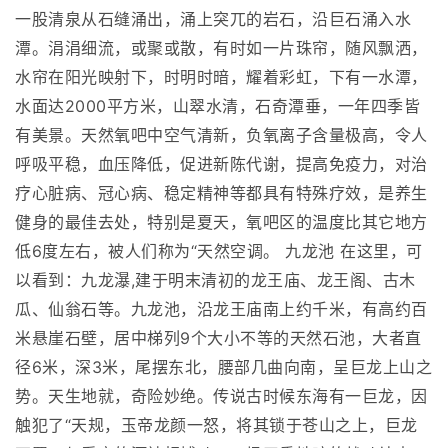
一股清泉从石缝涌出，涌上突兀的岩石，沿巨石涌入水
潭。涓涓细流，或聚或散，有时如一片珠帘，随风飘洒，
水帘在阳光映射下，时明时暗，耀着彩虹，下有一水潭，
水面达2000平方米，山翠水清，石奇潭垂，一年四季皆
有美景。天然氧吧中空气清新，负氧离子含量极高，令人
呼吸平稳，血压降低，促进新陈代谢，提高免疫力，对治
疗心脏病、冠心病、稳定精神等都具有特殊疗效，是养生
健身的最佳去处，特别是夏天，氧吧区的温度比其它地方
低6度左右，被人们称为“天然空调。 九龙池 在这里，可
以看到：九龙瀑,建于明末清初的龙王庙、龙王阁、古木
瓜、仙翁石等。九龙池，沿龙王庙南上约千米，有高约百
米悬崖石壁，居中梯列9个大小不等的天然石池，大者直
径6米，深3米，尾摆东北，腰部几曲向南，呈巨龙上山之
势。天生地就，奇险妙绝。传说古时候东海有一巨龙，因
触犯了“天规，玉帝龙颜一怒，将其锁于苍山之上，巨龙