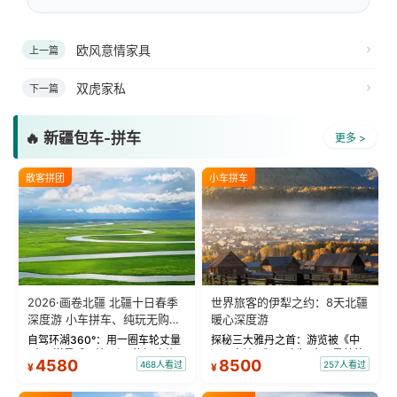
欧风意情家具
上一篇
双虎家私
下一篇
🔥 新疆包车-拼车
更多 >
散客拼团
小车拼车
2026·画卷北疆 北疆十日春季
世界旅客的伊犁之约：8天北疆
深度游 小车拼车、纯玩无购
暖心深度游
物！
自驾环湖360°：用一圈车轮丈量
探秘三大雅丹之首：游览被《中
“大西洋最后一滴眼泪”的极致蔚
国国家地理》评选为“中国最美的
4580
8500
468人看过
257人看过
¥
¥
蓝。 赛湖旅拍：甄选多款风格服
三大雅丹”第一名的克拉玛依魔鬼
饰，9张精修美照，定格赛里木湖
城。 中国第一村：探访仅存的图
绝美瞬间。 赛湖坦克300跟车视
瓦人最大村落——禾木村，欣赏