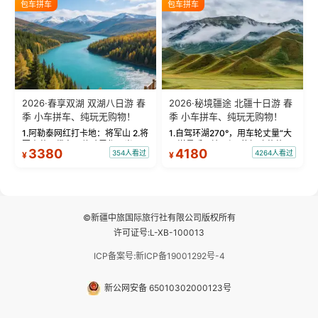
包车拼车
包车拼车
频：专业摄影师...
晨雾与小木...
2026·春享双湖 双湖八日游 春
2026·秘境疆途 北疆十日游 春
季 小车拼车、纯玩无购物！
季 小车拼车、纯玩无购物！
1.阿勒泰网红打卡地：将军山 2.将
1.自驾环湖270°，用车轮丈量“大
军山落日缆车，体验雪都风光 3.
西洋最后一滴眼泪”的极致蔚蓝，
3380
4180
354人看过
4264人看过
¥
¥
将军山，夕阳派对，蹦迪party 4.
让雪山、花海与深邃湖水在转弯
自驾赛里木湖360°环湖 5.二进赛
间连成自由的画卷。 2.特别赠送
湖随心游，邂逅湖畔日出浪漫...
那拉提景区3公里内，落地窗三钻
民宿 3.那...
©新疆中旅国际旅行社有限公司版权所有
许可证号:L-XB-100013
ICP备案号:新ICP备19001292号-4
新公网安备 65010302000123号