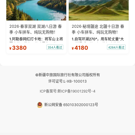
2026·春享双湖 双湖八日游 春
2026·秘境疆途 北疆十日游 春
季 小车拼车、纯玩无购物！
季 小车拼车、纯玩无购物！
1.阿勒泰网红打卡地：将军山 2.将
1.自驾环湖270°，用车轮丈量“大
军山落日缆车，体验雪都风光 3.
西洋最后一滴眼泪”的极致蔚蓝，
3380
4180
354人看过
4264人看过
¥
¥
将军山，夕阳派对，蹦迪party 4.
让雪山、花海与深邃湖水在转弯
自驾赛里木湖360°环湖 5.二进赛
间连成自由的画卷。 2.特别赠送
湖随心游，邂逅湖畔日出浪漫...
那拉提景区3公里内，落地窗三钻
民宿 3.那...
©新疆中旅国际旅行社有限公司版权所有
许可证号:L-XB-100013
ICP备案号:新ICP备19001292号-4
新公网安备 65010302000123号