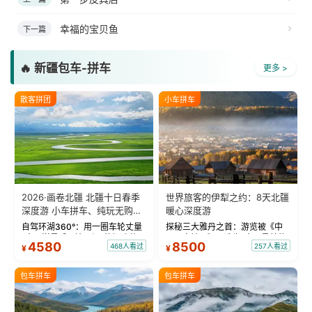
幸福的宝贝鱼
下一篇
🔥 新疆包车-拼车
更多 >
散客拼团
小车拼车
2026·画卷北疆 北疆十日春季
世界旅客的伊犁之约：8天北疆
深度游 小车拼车、纯玩无购
暖心深度游
物！
自驾环湖360°：用一圈车轮丈量
探秘三大雅丹之首：游览被《中
“大西洋最后一滴眼泪”的极致蔚
国国家地理》评选为“中国最美的
4580
8500
468人看过
257人看过
¥
¥
蓝。 赛湖旅拍：甄选多款风格服
三大雅丹”第一名的克拉玛依魔鬼
饰，9张精修美照，定格赛里木湖
城。 中国第一村：探访仅存的图
绝美瞬间。 赛湖坦克300跟车视
瓦人最大村落——禾木村，欣赏
包车拼车
包车拼车
频：专业摄影师...
晨雾与小木...