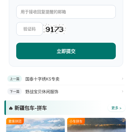
立即提交
国泰十字绣KS专卖
上一篇
野战宝贝休闲服饰
下一篇
🔥 新疆包车-拼车
更多 >
散客拼团
小车拼车