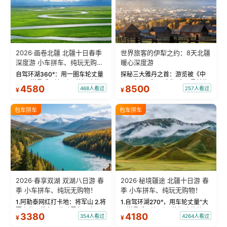
2026·画卷北疆 北疆十日春季
世界旅客的伊犁之约：8天北疆
深度游 小车拼车、纯玩无购
暖心深度游
物！
自驾环湖360°：用一圈车轮丈量
探秘三大雅丹之首：游览被《中
“大西洋最后一滴眼泪”的极致蔚
国国家地理》评选为“中国最美的
4580
8500
468人看过
257人看过
¥
¥
蓝。 赛湖旅拍：甄选多款风格服
三大雅丹”第一名的克拉玛依魔鬼
饰，9张精修美照，定格赛里木湖
城。 中国第一村：探访仅存的图
绝美瞬间。 赛湖坦克300跟车视
瓦人最大村落——禾木村，欣赏
包车拼车
包车拼车
频：专业摄影师...
晨雾与小木...
2026·春享双湖 双湖八日游 春
2026·秘境疆途 北疆十日游 春
季 小车拼车、纯玩无购物！
季 小车拼车、纯玩无购物！
1.阿勒泰网红打卡地：将军山 2.将
1.自驾环湖270°，用车轮丈量“大
军山落日缆车，体验雪都风光 3.
西洋最后一滴眼泪”的极致蔚蓝，
3380
4180
354人看过
4264人看过
¥
¥
将军山，夕阳派对，蹦迪party 4.
让雪山、花海与深邃湖水在转弯
自驾赛里木湖360°环湖 5.二进赛
间连成自由的画卷。 2.特别赠送