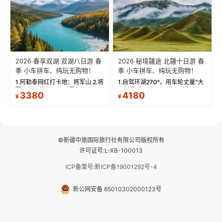
2026·春享双湖 双湖八日游 春
2026·秘境疆途 北疆十日游 春
季 小车拼车、纯玩无购物！
季 小车拼车、纯玩无购物！
1.阿勒泰网红打卡地：将军山 2.将
1.自驾环湖270°，用车轮丈量“大
军山落日缆车，体验雪都风光 3.
西洋最后一滴眼泪”的极致蔚蓝，
3380
4180
¥
¥
将军山，夕阳派对，蹦迪party 4.
让雪山、花海与深邃湖水在转弯
自驾赛里木湖360°环湖 5.二进赛
间连成自由的画卷。 2.特别赠送
湖随心游，邂逅湖畔日出浪漫...
那拉提景区3公里内，落地窗三钻
民宿 3.那...
©新疆中旅国际旅行社有限公司版权所有
许可证号:L-XB-100013
ICP备案号:新ICP备19001292号-4
新公网安备 65010302000123号