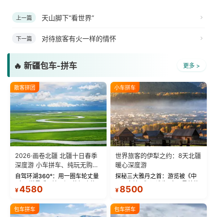
天山脚下“看世界”
上一篇
对待旅客有火一样的情怀
下一篇
🔥 新疆包车-拼车
更多 >
散客拼团
小车拼车
2026·画卷北疆 北疆十日春季
世界旅客的伊犁之约：8天北疆
深度游 小车拼车、纯玩无购
暖心深度游
物！
自驾环湖360°：用一圈车轮丈量
探秘三大雅丹之首：游览被《中
“大西洋最后一滴眼泪”的极致蔚
国国家地理》评选为“中国最美的
4580
8500
¥
¥
蓝。 赛湖旅拍：甄选多款风格服
三大雅丹”第一名的克拉玛依魔鬼
饰，9张精修美照，定格赛里木湖
城。 中国第一村：探访仅存的图
绝美瞬间。 赛湖坦克300跟车视
瓦人最大村落——禾木村，欣赏
包车拼车
包车拼车
频：专业摄影师...
晨雾与小木...