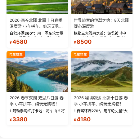
2026·画卷北疆 北疆十日春季
世界旅客的伊犁之约：8天北疆
深度游 小车拼车、纯玩无购
暖心深度游
物！
自驾环湖360°：用一圈车轮丈量
探秘三大雅丹之首：游览被《中
“大西洋最后一滴眼泪”的极致蔚
国国家地理》评选为“中国最美的
4580
8500
¥
¥
蓝。 赛湖旅拍：甄选多款风格服
三大雅丹”第一名的克拉玛依魔鬼
饰，9张精修美照，定格赛里木湖
城。 中国第一村：探访仅存的图
绝美瞬间。 赛湖坦克300跟车视
瓦人最大村落——禾木村，欣赏
包车拼车
包车拼车
频：专业摄影师...
晨雾与小木...
2026·春享双湖 双湖八日游 春
2026·秘境疆途 北疆十日游 春
季 小车拼车、纯玩无购物！
季 小车拼车、纯玩无购物！
1.阿勒泰网红打卡地：将军山 2.将
1.自驾环湖270°，用车轮丈量“大
军山落日缆车，体验雪都风光 3.
西洋最后一滴眼泪”的极致蔚蓝，
3380
4180
¥
¥
将军山，夕阳派对，蹦迪party 4.
让雪山、花海与深邃湖水在转弯
自驾赛里木湖360°环湖 5.二进赛
间连成自由的画卷。 2.特别赠送
湖随心游，邂逅湖畔日出浪漫...
那拉提景区3公里内，落地窗三钻
民宿 3.那...