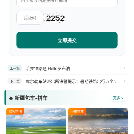
立即提交
哈罗铁路通 Hello罗布泊
上一篇
库尔勒车站派出所铁警提示：暑期铁路出行五个“不要”
下一篇
🔥 新疆包车-拼车
更多 >
散客拼团
小车拼车