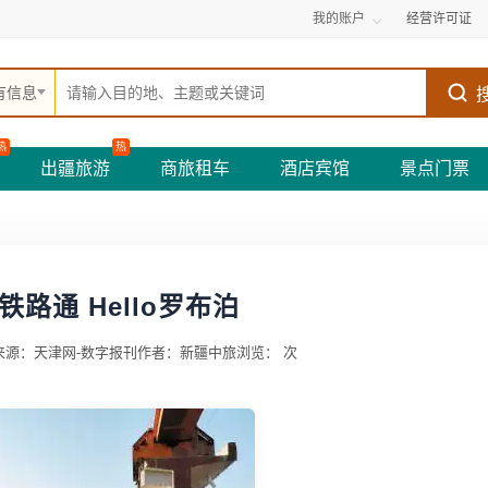
我的账户
经营许可证
有信息
热
热
出疆旅游
商旅租车
酒店宾馆
景点门票
铁路通 Hello罗布泊
来源：天津网-数字报刊
作者：新疆中旅
浏览：
次