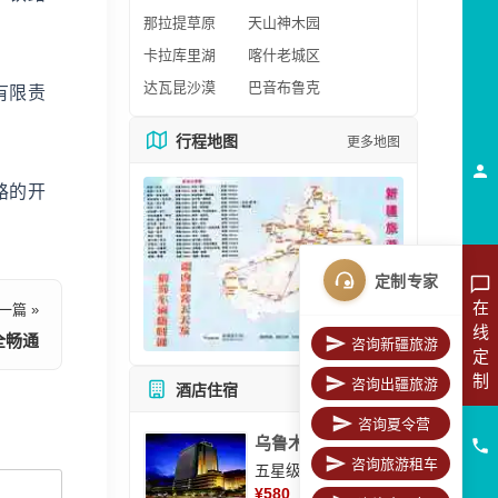
那拉提草原
天山神木园
卡拉库里湖
喀什老城区
达瓦昆沙漠
巴音布鲁克
有限责
行程地图
更多地图
路的开
定制专家
在
一篇 »
线
全畅通
咨询新疆旅游
定
制
咨询出疆旅游
酒店住宿
所有酒店
咨询夏令营
乌鲁木齐美丽华大酒
咨询旅游租车
五星级酒店
¥
580