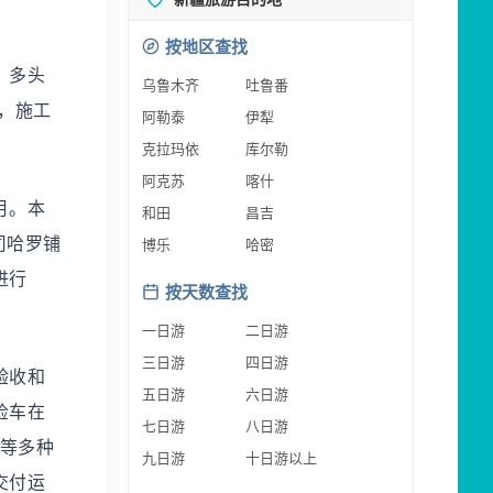
按地区查找
、多头
乌鲁木齐
吐鲁番
月，施工
阿勒泰
伊犁
克拉玛依
库尔勒
阿克苏
喀什
月。本
和田
昌吉
司哈罗铺
博乐
哈密
进行
按天数查找
一日游
二日游
三日游
四日游
验收和
五日游
六日游
检车在
七日游
八日游
里等多种
九日游
十日游以上
交付运