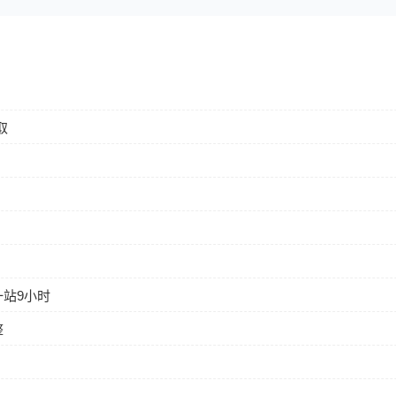
取
站9小时
整