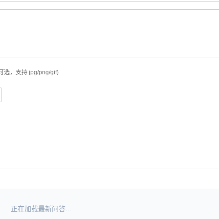
可选，支持 jpg/png/gif)
正在加载最新问答...