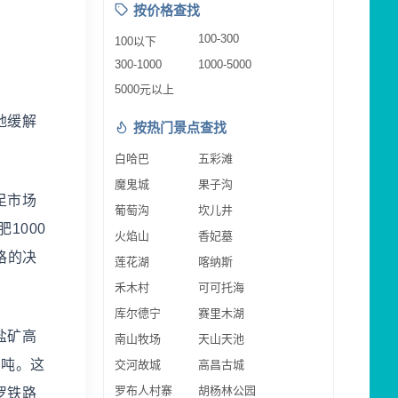
按价格查找
100-300
100以下
300-1000
1000-5000
5000元以上
地缓解
按热门景点查找
白哈巴
五彩滩
魔鬼城
果子沟
足市场
葡萄沟
坎儿井
1000
火焰山
香妃墓
格的决
莲花湖
喀纳斯
禾木村
可可托海
库尔德宁
赛里木湖
盐矿高
南山牧场
天山天池
亿吨。这
交河故城
高昌古城
罗布人村寨
胡杨林公园
罗铁路