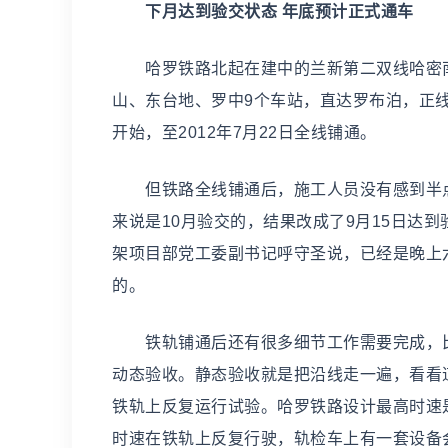
下月达到验交状态 年底预计正式通车
哈罗铁路北起在建中的兰新第二双线哈密南
山、东台地、罗中9个车站，直达罗布泊，正线全长
开始，至2012年7月22日全线铺通。
但铁路全线铺通后，施工人员没有感到半点
来说是10月验交的，结果改成了9月15日达
架项目部党工委副书记呼守圣说，已经是晚上
的。
铁轨铺通后还有很多细节工作需要完成，比
动态验收。静态验收就是把沿线走一遍，看看
铁轨上反复运行试验。哈罗铁路设计最高时速是1
时速在铁轨上反复行驶，轨检车上有一套设备