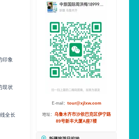
的印象
的现状
tour@xjlxw.com
E-mail：
乌鲁木齐市沙依巴克区伊宁路
地址：
正线全长
89号新丰大厦A座7楼
新疆旅游目的地