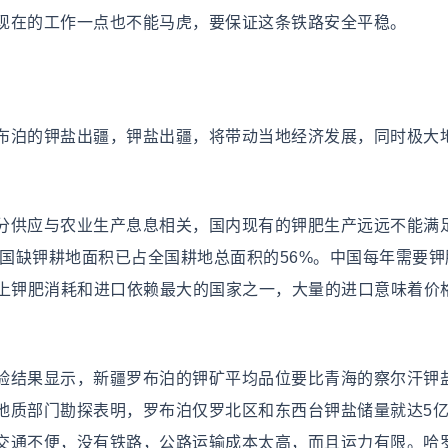
现在的工作一点也不能马虎，要保证这条铁路安全平稳。
泊的钾盐出疆，钾盐出疆，将带动当地经济发展，同时极大
供应与农业生产息息相关，国内现有的钾肥生产远远不能满
国缺钾耕地面积已占全国耕地总面积的56%。中国每年需要钾肥
界上钾肥消耗和进口依赖最大的国家之一，大量的进口意味着价
结果显示，新疆罗布泊的钾矿平均品位要比青海的察尔汗钾
地质部门勘探表明，罗布泊仅罗北区和东西台钾盐储量就达5
交通不便，没有铁路，公路运输成本太高，而且运力有限。哈