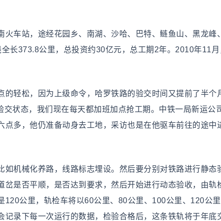
火车站，途经花园乡、南湖、沙哈、巴特、鲢鱼山、黑龙峰
373.8公里，总投资约30亿元，总工期2年。2010年11
的轻松，因为上级命令，哈罗铁路的验交时间又提前了半个
到验交状态，我们现在每天都加班加点抢工期。中铁一局新运公
六点多，他仍准备动身去工地，采访也是在他驱车前往的途中
如机械化养路，线路标志埋设。然后要分别对铁路进行静态
道岔是否平顺，是否达到要求，然后开始进行动态验收，由轨
20公里，轨检车将以60公里、80公里、100公里、120公
会记录下每一次运行的数据，检验合格后，这条铁轨将于年底