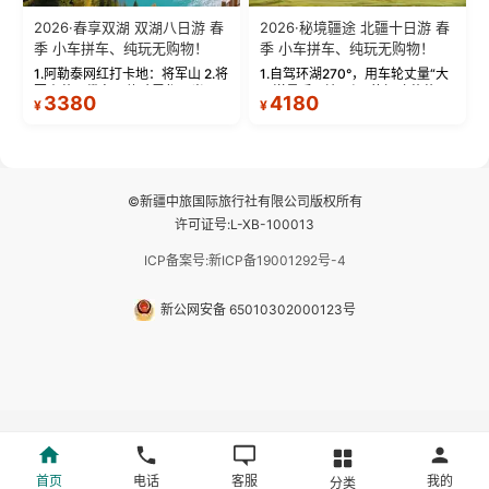
2026·春享双湖 双湖八日游 春
2026·秘境疆途 北疆十日游 春
季 小车拼车、纯玩无购物！
季 小车拼车、纯玩无购物！
1.阿勒泰网红打卡地：将军山 2.将
1.自驾环湖270°，用车轮丈量“大
军山落日缆车，体验雪都风光 3.
西洋最后一滴眼泪”的极致蔚蓝，
3380
4180
¥
¥
将军山，夕阳派对，蹦迪party 4.
让雪山、花海与深邃湖水在转弯
自驾赛里木湖360°环湖 5.二进赛
间连成自由的画卷。 2.特别赠送
湖随心游，邂逅湖畔日出浪漫...
那拉提景区3公里内，落地窗三钻
民宿 3.那...
©新疆中旅国际旅行社有限公司版权所有
许可证号:L-XB-100013
ICP备案号:新ICP备19001292号-4
新公网安备 65010302000123号
首页
电话
客服
我的
分类