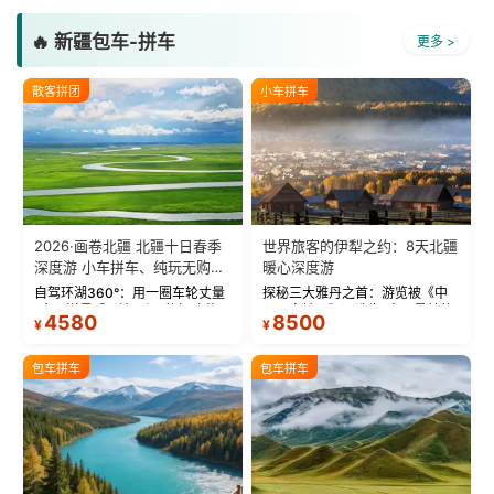
🔥 新疆包车-拼车
更多 >
散客拼团
小车拼车
2026·画卷北疆 北疆十日春季
世界旅客的伊犁之约：8天北疆
深度游 小车拼车、纯玩无购
暖心深度游
物！
自驾环湖360°：用一圈车轮丈量
探秘三大雅丹之首：游览被《中
“大西洋最后一滴眼泪”的极致蔚
国国家地理》评选为“中国最美的
4580
8500
¥
¥
蓝。 赛湖旅拍：甄选多款风格服
三大雅丹”第一名的克拉玛依魔鬼
饰，9张精修美照，定格赛里木湖
城。 中国第一村：探访仅存的图
绝美瞬间。 赛湖坦克300跟车视
瓦人最大村落——禾木村，欣赏
包车拼车
包车拼车
频：专业摄影师...
晨雾与小木...