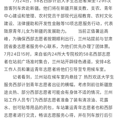
7月24日，58名西部计划大学生志愿者乘坐T295次
旅客列车奔赴新疆。他们将在新疆开展支教、支农、青年
中心建设和管理、农村党员干部现代远程教育、农村文化
建设、法律援助和开发性金融等10项志愿服务行动，代表
陇原青年儿女为新疆的发展助力。 当前正值暑运高
峰，为确保西部志愿者按期顺利出行，兰州站提前与甘肃
团省委志愿者服务中心联系，为他们优先办理了团体票。
7月24日15时，来自省内24所大专院校的58名西部志愿
者在站前广场准时集合，兰州站开辟绿色通道，安排4名
工作人员和暑运青年志愿者将他们引导至专用候车室。
记者看到，兰州站在候车室内悬挂了 热烈欢送大学生
服务西部计划青年志愿者出征的横幅，考虑到前往新疆旅
途炎热、部分西部志愿者可能会有身体不适的情况，兰州
站工作人员专门为西部志愿者准备了装有清凉油、花露
水、创可贴等用品的药包，车站暑运青年志愿者也和西部
志愿者进行交流，畅谈志愿服务心得，并在列车放行后引