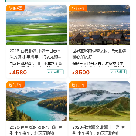
散客拼团
小车拼车
2026·画卷北疆 北疆十日春季
世界旅客的伊犁之约：8天北疆
深度游 小车拼车、纯玩无购
暖心深度游
物！
自驾环湖360°：用一圈车轮丈量
探秘三大雅丹之首：游览被《中
“大西洋最后一滴眼泪”的极致蔚
国国家地理》评选为“中国最美的
4580
8500
468人看过
257人看过
¥
¥
蓝。 赛湖旅拍：甄选多款风格服
三大雅丹”第一名的克拉玛依魔鬼
饰，9张精修美照，定格赛里木湖
城。 中国第一村：探访仅存的图
绝美瞬间。 赛湖坦克300跟车视
瓦人最大村落——禾木村，欣赏
包车拼车
包车拼车
频：专业摄影师...
晨雾与小木...
2026·春享双湖 双湖八日游 春
2026·秘境疆途 北疆十日游 春
季 小车拼车、纯玩无购物！
季 小车拼车、纯玩无购物！