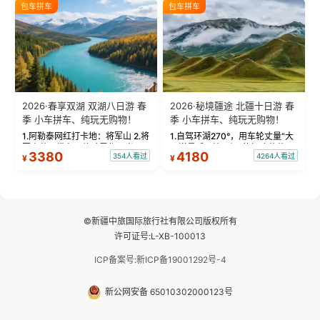
绝美瞬间。 赛湖坦克300跟车视
瓦人最大村落——禾木村，欣赏
包车拼车
包车拼车
频：专业摄影师...
晨雾与小木...
2026·春享双湖 双湖八日游 春
2026·秘境疆途 北疆十日游 春
季 小车拼车、纯玩无购物！
季 小车拼车、纯玩无购物！
1.阿勒泰网红打卡地：将军山 2.将
1.自驾环湖270°，用车轮丈量“大
军山落日缆车，体验雪都风光 3.
西洋最后一滴眼泪”的极致蔚蓝，
3380
4180
354人看过
4264人看过
¥
¥
将军山，夕阳派对，蹦迪party 4.
让雪山、花海与深邃湖水在转弯
自驾赛里木湖360°环湖 5.二进赛
间连成自由的画卷。 2.特别赠送
湖随心游，邂逅湖畔日出浪漫...
那拉提景区3公里内，落地窗三钻
民宿 3.那...
©新疆中旅国际旅行社有限公司版权所有
许可证号:L-XB-100013
ICP备案号:新ICP备19001292号-4
新公网安备 65010302000123号