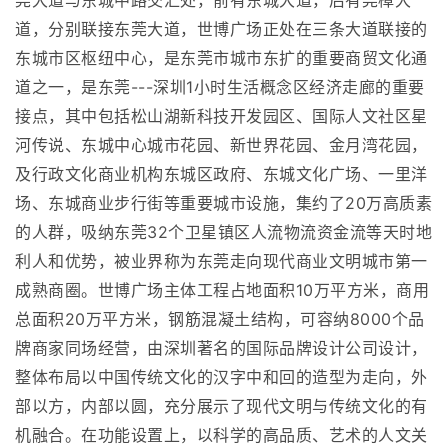
莞大道与东城中路交汇处，前有东城大道，后有莞樟大
道，分别联接东莞大道，世博广场正处在三条大道联接的
东城市区枢纽中心，是东莞市城市东扩的重要商贸文化通
道之一，是东莞---深圳1小时生活概念区经济走廊的重要
接点，其中包括松山湖新科技开发园区、国际人文社区星
河传说、东城中心城市花园、新世界花园、金月湾花园，
及行政文化商业机构东城区政府、东城文化广场、一里洋
场、东城商业步行街等重要城市设施，集约了20万高质素
的人群，吸纳东莞32个卫星镇区人流物流资金流等天时地
利人和优势，被业界称为东莞走向现代商业文明城市第一
成熟商圈。世博广场主体工程占地面积10万平方米，商用
总面积20万平方米，钢筋混凝土结构，可容纳8000个品
牌商家同场经营，由深圳著名的国际品牌设计公司设计，
整体布局以中国传统文化的汉字中和回的造型为走向，外
部以方，内部以圆，充分展示了现代文明与传统文化的有
机融合。在功能设置上，以科学的高品质、艺术的人文关