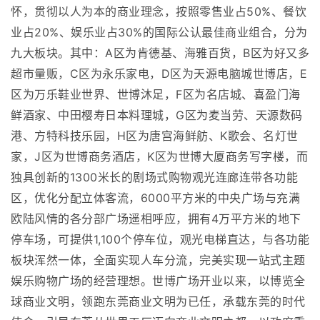
怀，贯彻以人为本的商业理念，按照零售业占50%、餐饮
业占20%、娱乐业占30%的国际公认最佳商业组合，分为
九大板块。其中：A区为肯德基、海雅百货，B区为好又多
超市量贩，C区为永乐家电，D区为天源电脑城世博店，E
区为万乐鞋业世界、世博沐足，F区为名店城、喜盈门海
鲜酒家、中田樱寿日本料理城，G区为麦当劳、天源数码
港、方特科技乐园，H区为唐宫海鲜舫、K歌会、名灯世
家，J区为世博商务酒店，K区为世博大厦商务写字楼，而
独具创新的1300米长的剧场式购物观光连廊连带各功能
区，优化分配立体客流，6000平方米的中央广场与充满
欧陆风情的各分部广场遥相呼应，拥有4万平方米的地下
停车场，可提供1,100个停车位，观光电梯直达，与各功能
板块浑然一体，全面实现人车分流，完美实现一站式主题
娱乐购物广场的经营理想。世博广场开业以来，以博览全
球商业文明，领跑东莞商业文明为已任，承载东莞的时代