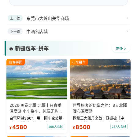
东莞市大岭山美华商场
上一篇
中酒名店城
下一篇
🔥 新疆包车-拼车
更多 >
散客拼团
小车拼车
2026·画卷北疆 北疆十日春季
世界旅客的伊犁之约：8天北疆
深度游 小车拼车、纯玩无购
暖心深度游
物！
自驾环湖360°：用一圈车轮丈量
探秘三大雅丹之首：游览被《中
“大西洋最后一滴眼泪”的极致蔚
国国家地理》评选为“中国最美的
4580
8500
468人看过
257人看过
¥
¥
蓝。 赛湖旅拍：甄选多款风格服
三大雅丹”第一名的克拉玛依魔鬼
饰，9张精修美照，定格赛里木湖
城。 中国第一村：探访仅存的图