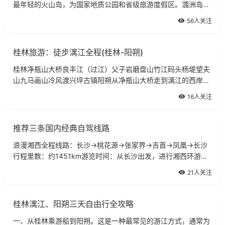
最年轻的火山岛，为国家地质公园和省级旅游度假区。涠洲岛涠
洲岛在北海市东南面的汪洋大海中，是广西第一大岛，距北海市
56人关注
36海里，由南至北长65公里，由东至
桂林旅游：徒步漓江全程(桂林-阳朔)
桂林净瓶山大桥良丰江（过江）父子岩磨盘山竹江码头杨堤望夫
山九马画山冷风渡兴坪古镇阳朔从净瓶山大桥走到漓江的西岸，
沿西岸一直向南，到
16人关注
推荐三条国内经典自驾线路
浪漫湘西全程线路：长沙→桃花源→张家界→吉首→凤凰→长沙
行程里数：约1451km游览时间：从长沙出发，进行湘西环游，
只要5天。适合车型：对汽车的要求不是很高，一般私家车都
21人关注
可。全程路况：总体路况不错，沿线风光
桂林漓江、阳朔三天自由行全攻略
一、从桂林乘游船到阳朔。这是一种最常见的游江方式，通常为