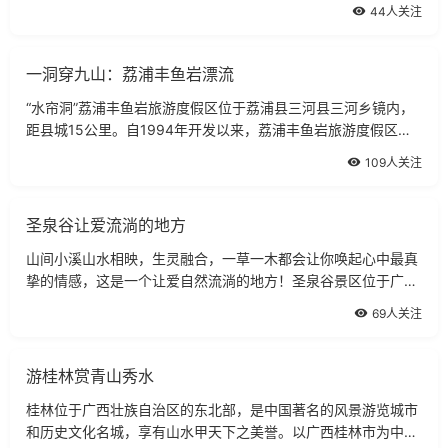
故又名“穿岩”,穿山也因此而得名。穿山有大小30多个岩洞,其中
44人关注
最美的要数1979年发现的穿山
一洞穿九山：荔浦丰鱼岩漂流
“水帘洞”荔浦丰鱼岩旅游度假区位于荔浦县三河县三河乡镜内，
距县城15公里。自1994年开发以来，荔浦丰鱼岩旅游度假区，
大力发展旅游业，成功地将自然景观游，名胜古迹和民族风情游
109人关注
融为一体，形成了一道亮丽的风景线
圣泉谷让爱流淌的地方
山间小溪山水相映，生灵融合，一草一木都会让你唤起心中最真
挚的情感，这是一个让爱自然流淌的地方！圣泉谷景区位于广西
崇左市大新县，占地约500亩，峡谷长1.5公里。在明仕田园上游
69人关注
6公里处，距离南宁市区200公里，距
游桂林赏青山秀水
桂林位于广西壮族自治区的东北部，是中国著名的风景游览城市
和历史文化名城，享有山水甲天下之美誉。以广西桂林市为中