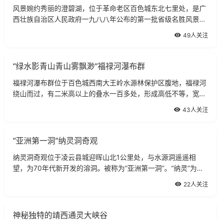
风景婉约秀丽的澄碧湖，位于革命老区百色城东北七里处，是广
西壮族自治区人民政府一九八八年公布的第一批省级名胜风景区
之一。风景区以自然山水为主体，湖水终年清澈碧绿、湖中岛屿
49人关注
星罗棋布、湖岸群山青翠延绵、湖面
“绿水影青山青山雾飘渺”福禄河瀑布群
福禄河瀑布群位于百色城西南大王岭水源林保护区腹地，福禄河
绕山而过，有二米高以上的叠水一百多处，形成高低不等，宽窄
不一，层出不穷的多级瀑布群，真是“绿水影青山，青山雾飘
43人关注
渺；游人戏绿水，水娇人更娇”。福禄
“亚洲第一洞”纳灵洞奇观
纳灵洞奇观位于凌云县城迎晖山北1公里处，与水源洞遥遥相
望，为70年代新开发的溶洞。被称为“亚洲第一洞”。“纳灵”为壮
语，因地处山脚田坝边，常有猴子出没而得名，纳灵洞又因洞内
22人关注
景色万千，以“纳万千灵气”之意而
神秘独特的靖西通灵大峡谷