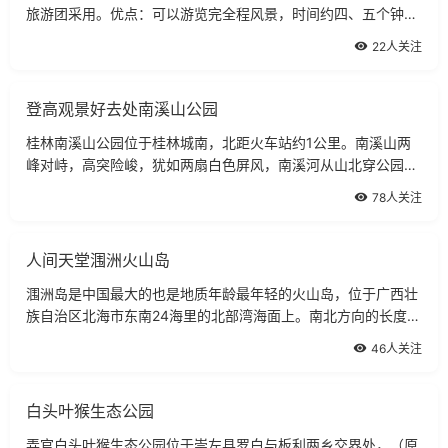
旅游团采用。优点：可以游览完全程风景，时间约四、五个钟
头，船票散客价为210元。上午9：30～10：30桂林磨盘山码头
22人关注
发船，下午2～3：00到阳朔，中餐在船上
登高观景好去处南溪山公园
桂林南溪山公园位于桂林城南，北距火车站约1公里。南溪山两
峰对峙，高突险峻，犹如两扇白色屏风，南溪河从山北穿公园潺
流过。南溪山的最早开发者是唐实历间的杜管观察使李渤，他酷
78人关注
爱此山的碧水幽林，今山洞中尚存其《
人间天堂涠洲火山岛
涠洲岛是中国最大的也是地质年龄最年轻的火山岛，位于广西壮
族自治区北海市东南24海里的北部湾海面上。南北方向的长度为
6.5千米，东西方向宽6千米，总面积24.74平方千米，岛的最高
46人关注
海拔79米。涠洲岛上居住着2000多户人
白头叶猴生态公园
弄官白头叶猴生态公园位于崇左县罗白与板利两乡交界处，（原