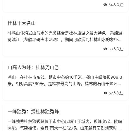
心，包含周围12个县，有浩瀚苍翠的原始森林，雄奇险峻的峰峦
54人关注
幽谷，激流奔腾的溪泉瀑布，天下奇绝
桂林十大名山
斗鸡山斗鸡岩山与水的完美结合是桂林旅游之最大特色，乘船游
览漓江（龙船坪码头木龙洞），期间可欣赏到桂林山水的象征象
鼻山，伏波山、叠彩山、穿山、塔山斗鸡山、骆驼过江、七星
83人关注
山、老人山等等
山高人为峰：桂林尧山游
尧山，在桂林市东郊。距市中心约10千米。尧山主峰海拔909.3
米，相对高度760米，是桂林最高的山峰。桂林的石山千峰环
野，唯尧山为土岭，岗峦起伏，高大雄浑，气势磅礴，绵亘数十
57人关注
里，状如伏牛，俗名牛山。尧山西坡秦
一峰独秀：赏桂林独秀峰
一峰独秀桂林独秀峰位于市中心以靖江王城内，孤峰突起，陡峭
高峻，气势雄伟，素有“南天一柱”之称。山东麓有南朝刘宋时文