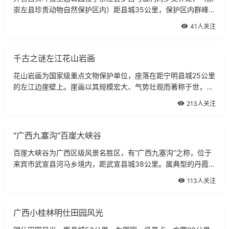
崇左县珍贵动物自然保护区内）距县城35公里，保护区内群峰峻
峨，环境幽雅，是我国典型亚热带岩溶地貌和自然资源保存得比
41人关注
较完整的地区之一。根据有关专家考
千古之谜左江花山岩画
花山岩画为国家级重点文物保护单位，座落在距宁明县城25公里
的左江边崖壁上。崖画以其规模宏大、气势壮观而著称于世，是
举世闻名的广西左江岩画群，最具典型的代表作，也是世界古代
213人关注
岩画史上罕见的精品。岩画始于战国
“广西九塞沟”百崖大峡谷
百崖大峡谷为广西区级风景名胜区，有“广西九塞沟”之称，位于
来宾市武宣县河马乡境内，距武宣县城38公里。属典型的丹霞地
貌，最高海拔1200米，总面积13.66平方公里。她峰峦险峻、峡
113人关注
岩逼空；清溪百折、飞瀑壮观；林木
广西小桂林明仕田园风光