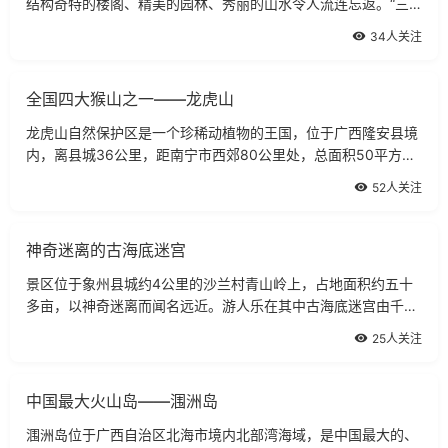
结构奇特的楼阁、精美的园林、秀丽的山水令人流连忘返。“三
名”旅游景区1998年以来，容县以“三名”旅游开发为龙头，大力
34人关注
发展旅游业，实施“旅游旺县”
全国四大猴山之一——龙虎山
龙虎山自然保护区是一个珍稀动植物的王国，位于广西隆安县境
内，离县城36公里，距南宁市西郊80公里处，总面积50平方公
里。在这片植被覆盖率达97％的岩溶山区，有植物1147种，还
52人关注
有猕猴、黑叶猴、犀鸟、蟒、穿山甲等国
神奇迷离的古海底迷宫
景区位于象州县城约4公里的沙兰村青山岭上，占地面积约五十
多亩，以神奇迷离而闻名远近。游人乐在其中古海底迷宫由千百
块高3至5米、重达数吨的岩石构成，石壁呈鱼鳞状，石块与石块
25人关注
的间隙形成纵横交错、曲折迂回的数十
中国最大火山岛——涠洲岛
涠洲岛位于广西自治区北海市境内北部湾海域，是中国最大的、