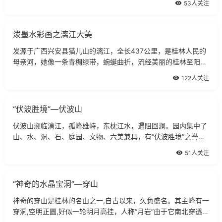
53人关注
叫它作风洞山。山的南麓有登山古
泼墨水彩画之漓江大美
发源于广西兴安县猫儿山的漓江，全长437公里，是桂林人民的
母亲河，她像一条青稠绿带，蜿蜒曲折，流经美丽的桂林至阳
朔，然后在广西的梧州汇入珠江。泼墨山水漓江“桂林山水甲天
122人关注
下”，它以“山青、水
“伏波胜境”—伏波山
伏波山濒临漓江，孤峰雄峙，东枕江水，遇阻回澜。园内集中了
山、水、洞、石、庭园、文物、六美兼具，有“伏波胜境”之誉。
伏波山位于漓江之滨，孤峰雄峙，半枕陆地，半插江潭，遏阻洄
51人关注
澜，故以为名。又因汉伏波将军马
“神奇的水晶宝洞”—穿山
神奇的穿山是桂林的名山之一,自古以来，久负盛名。其主峰有一
穿洞,空明正圆,好似一轮明月高挂，人称“月岩”由于它南北穿透,