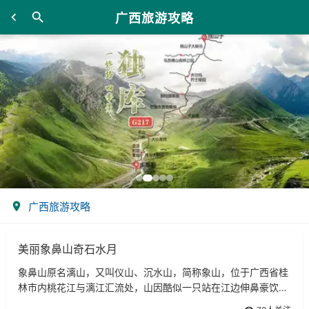
广西旅游攻略
广西旅游攻略
美丽象鼻山奇石水月
象鼻山原名漓山，又叫仪山、沉水山，简称象山，位于广西省桂
林市内桃花江与漓江汇流处，山因酷似一只站在江边伸鼻豪饮漓
江甘泉的巨象而得名，被人们称为桂林山水的象征。象鼻山海拔