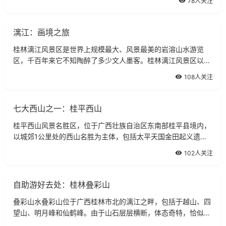
78人关注
200米，高出水面55米，长108米，宽
漓江：画境之旅
桂林漓江风景区是世界上规模最大、风景最美的岩溶山水游览
区，千百年来它不知陶醉了多少文人墨客。桂林漓江风景区以桂
林市为中心，北起兴安灵渠，南至阳朔，由漓江一水相连。桂林
108人关注
山水向以“山青、水秀，洞奇”三绝闻
七大西山之一：桂平西山
桂平西山风景名胜区，位于广西壮族自治区东南部桂平县境内，
以城郊1公里处的西山名胜为主体，包括太平天国金田起义遗
址，太平山动植物自然保护区，紫荆山壮村瑶寨风情，天南福地
102人关注
洞天罗丛岩及白石洞天、麻洞荔枝之乡
自助游好去处：桂林叠彩山
叠彩山水叠彩山位于广西桂林市北的漓江之畔，包括于越山、四
望山、明月峰和仙鹤峰。由于山石层层横断，体态奇特，恰似锦
锻堆叠，因而得名“叠彩山”。又由于山中有个四季生风的洞，也