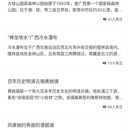
大桂山国家森林公园始建于1993年，是广西第一个国家级森林
公园。位于湘、桂、粤三省交界处，距贺州市区约30公里，是广
州至桂林旅游黄金线（207国道）上旅游资源极其丰富的国家级
41人关注
风景名胜区。景区面积约5万公顷、森林
“神龙喷水”广西冷水瀑布
冷水瀑布位于广西壮族自治区西北与贵州省交接的隆林县境内。
隆林县地处金钟山区，北有南盘江奔腾绕过，南麓是右江的源
头，地势险峻，溪流众多。在冷水屯的梅达山，一条地下暗河突
73人关注
然汹涌喷出地面，河水越过层层峭壁，
百年历史明清古镇黄姚镇
黄姚镇是一个有九百多年历史文化的明清古镇，地处漓江下游，
素有“诗境家园”的“小桂林”之称。该镇属典型的喀斯特地貌，境
内奇峰林立，古木参天，溶洞幽深，清溪环绕。古镇有“六多”：
64人关注
山水岩洞多、亭台楼阁多、寺
风景婉约秀丽的澄碧湖