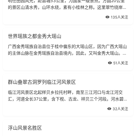
明仕田园风光，距县城53公里，为国家一级景点。方圆20公里
的景区山清水秀，山环水绕，素有小桂林之称。这里翠竹绕岸，
农舍点缀，独木桥横，稻穗摇曳，农夫荷锄，牧童戏水，风光俊
135人关注
朗清逸，极富南国田园气息。美丽的山
世界瑶族之都金秀大瑶山
广西金秀瑶族自治县位于桂中偏东的大瑶山区，因为广西大瑶山
的主体山脉在金秀瑶族自治县境内，因此，又叫金秀大瑶山。全
县总面积2500多平方公里，其中省级风景名胜区面积为500多
51人关注
平方公里，县境内森林覆盖率达87％以
群山叠翠古洞罗列临江河风景区
临江河风景区北起样贝乡拉托村畔，南至三江河口与龙江河交
汇，河道全长37公里，含下枧、古龙、祥贝三个河段。河水碧
绿，山水交融。沿河群山叠翠，古洞罗列。该景区于1988年10
32人关注
月列为广西风景名胜旅游区。下枧河源自广
浮山风景名胜区