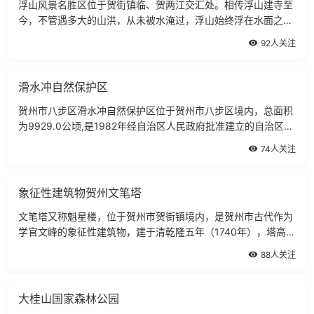
浮山风景名胜区位于贺街镇临、贺两江交汇处。相传浮山建寺至
今，不管遇多大的山洪，从未被水淹过，浮山始终浮在水面之
上。浮山风景区浮山四面悬崖峭壁，层石嵯峨，螺纹盘旋，像个
92人关注
石印，故又名玉印山。拾级而上，但见
滑水冲自然保护区
贺州市八步区滑水冲自然保护区位于贺州市八步区境内，总面积
为9929.0公顷,是1982年经自治区人民政府批准建立的自治区级
自然保护区。，其中有林地面积8640.7公顷，森林覆盖率
74人关注
87％。景区风光滑水冲山地属我国南岭山地萌
象征性建筑物贺州文笔塔
文笔塔又称魁星楼，位于贺州市贺街镇境内，是贺州市古代作为
学官文峰的象征性建筑物，建于清乾隆五年（1740年），塔高五
层共27米，占地约80平方米，塔身呈六角形，塔体用大青砖砌
88人关注
身，表面却呈红色，上盖绿色琉璃瓦，
大桂山国家森林公园