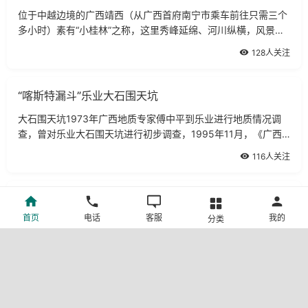
位于中越边境的广西靖西（从广西首府南宁市乘车前往只需三个
多小时）素有“小桂林”之称，这里秀峰延绵、河川纵横，风景异
常优美。在县城东南部30公里的广西古龙山水源林自然保护区的
128人关注
南端，最近开发了一个具有神秘独
“喀斯特漏斗”乐业大石围天坑
大石围天坑1973年广西地质专家傅中平到乐业进行地质情况调
查，曾对乐业大石围天坑进行初步调查，1995年11月，《广西
林业》杂志组织有关专家对乐业大石围天坑进行了考察，并把一
116人关注
些图片和数据资料刊登在杂志上。直到19
宴石山风景名胜区
首页
电话
客服
我的
分类
宴石山风景名胜区位于博白县南流江畔石弓湾渡口，距县城30公
里。该风景区以宴石山为中心，宴石寺为首景，面积24平方公
里，是典型的丹霞地貌景观。有天然石桥通崖上，石桥全长100
89人关注
米，跨度60米、高30多米，厚10米，号“
“澄碧河之父”凌云水源洞