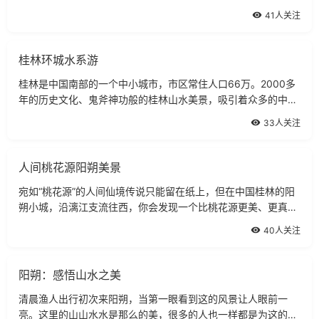
学家颜延元读书岩，为桂林最古老的名人胜迹。颜曾写下“未若
41人关注
独秀者，峨峨郛吧间”的佳
桂林环城水系游
桂林是中国南部的一个中小城市，市区常住人口66万。2000多
年的历史文化、鬼斧神功般的桂林山水美景，吸引着众多的中外
游客，素有甲天下之美称的桂林，让您高兴而来，满意而归。为
33人关注
了不影响桂林那秀丽的山水风光，城市
人间桃花源阳朔美景
宛如“桃花源”的人间仙境传说只能留在纸上，但在中国桂林的阳
朔小城，沿漓江支流往西，你会发现一个比桃花源更美、更真实
的地方，那里至今不通汽车，即使专程到桂林旅游的人们也未必
40人关注
听说或光顾，却被热爱旅游的“徒
阳朔：感悟山水之美
清晨渔人出行初次来阳朔，当第一眼看到这的风景让人眼前一
亮。这里的山山水水是那么的美，很多的人也一样都是为这的山