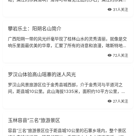
啊，绿得仿佛那是一块无瑕的翡翠。”从小时候书本上的精彩描
31人关注
述开始，漓江的这份水动美丽就深深埋
攀岩乐土：阳朔名山简介
广西阳朔一带的风光纤毫毕现了桂林山水的灵秀清丽，就像是交
响乐里面最优美的华章，汇聚了所有的诗意和浪漫，喀斯特地貌
更是让这一地区的奇峰突起、怪石嶙峋成为了享誉中外的桃源胜
72人关注
景，而就在阳朔县城方圆10公里内，
罗汉山体验高山瑶寨的迷人风光
罗汉山风景旅游区位于金秀县城西部，介于金秀河与平道河之
间，距县城10公里。此山海拔1335米，面积约10平方公里，山
上群峰林立、云封雾锁。远看峰浮云海、气势磅礴，近看怪石凌
27人关注
空、鬼斧神工，如猛虎下山、万马奔腾，
玉林容县“三名”旅游景区
容县“三名”旅游景区位于距县城10公里的石寨乡境内，整个景区