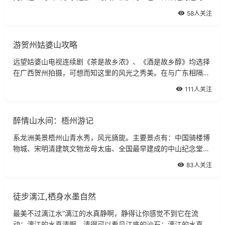
山水水慕名而来的吧！来到阳朔，若只停留一两天，会觉得时间
58人关注
太匆忙。在阳朔的酒店多住了几日，玩
游贺州姑婆山攻略
远望姑婆山电视连续剧《茶是故乡浓》、《酒是故乡醇》均选择
在广西贺州拍摄，可想而知这里的风光之秀美。在与广东相隔的
地方，有着这样的乡村风情，让人耳目一新。远望姑婆山电视连
111人关注
续剧《茶是故乡浓》、《酒是故乡醇
醉情山水间：梧州游记
系龙洲美景梧州山青水秀，风光旖旎。主要景点有：中国骑楼博
物城、宋明清建筑文物龙母太庙、全国最早建成的中山纪念堂、
被苏东坡赞誉为“鸳鸯秀水世无双”的鸳鸯江、自治区级风景名胜
83人关注
区白云山公园、佛教庙宇四恩寺、
徒步漓江,栖身水墨自然
最美不过漓江水“漓江的水真静啊，静得让你感觉不到它在流
动；漓江的水真清啊，清得可以看见江底的沙石；漓江的水真绿