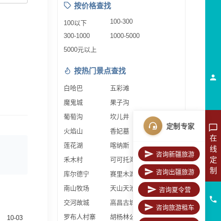
按价格查找
100-300
100以下
300-1000
1000-5000
5000元以上
按热门景点查找
白哈巴
五彩滩
魔鬼城
果子沟
葡萄沟
坎儿井
定制专家
火焰山
香妃墓
在
莲花湖
喀纳斯
线
咨询新疆旅游
定
禾木村
可可托海
制
咨询出疆旅游
库尔德宁
赛里木湖
南山牧场
天山天池
咨询夏令营
交河故城
高昌古城
咨询旅游租车
罗布人村寨
胡杨林公园
10-03