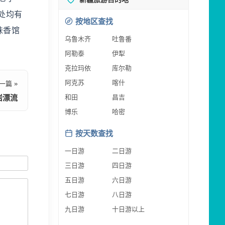
处均有
按地区查找
味香馆
乌鲁木齐
吐鲁番
阿勒泰
伊犁
克拉玛依
库尔勒
阿克苏
喀什
一篇 »
岩漂流
和田
昌吉
博乐
哈密
按天数查找
一日游
二日游
三日游
四日游
五日游
六日游
七日游
八日游
九日游
十日游以上