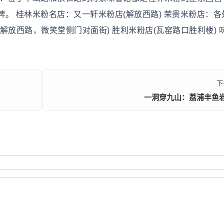
。 桂林米粉名店：又一轩米粉店(解放西路) 荣贵米粉店：各
放西路，微笑堂侧门对面街) 胜利米粉店(瓦窑路口胜利楼) 
下
一洞穿九山：荔浦丰鱼