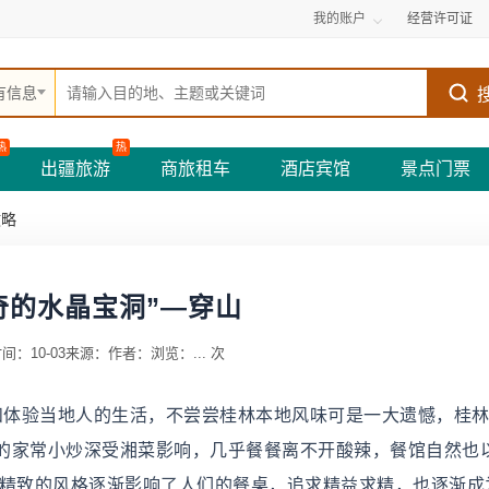
我的账户
经营许可证
有信息
热
热
出疆旅游
商旅租车
酒店宾馆
景点门票
攻略
奇的水晶宝洞”—穿山
间：10-03
来源：
作者：
浏览：
...
次
入和体验当地人的生活，不尝尝桂林本地风味可是一大遗憾，桂
的家常小炒深受湘菜影响，几乎餐餐离不开酸辣，餐馆自然也
淡精致的风格逐渐影响了人们的餐桌，追求精益求精，也逐渐成