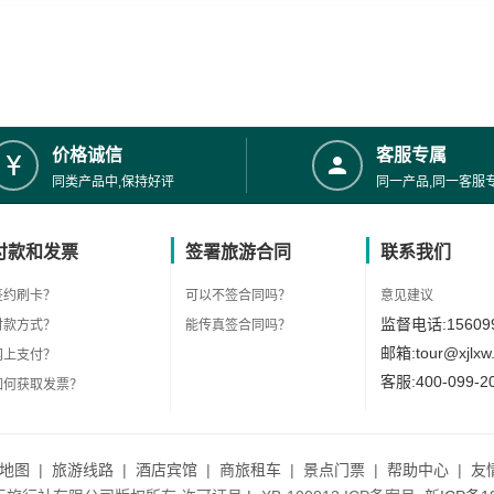
价格诚信
客服专属
同类产品中,保持好评
同一产品,同一客服
付款和发票
签署旅游合同
联系我们
签约刷卡？
可以不签合同吗？
意见建议
监督电话:156099
付款方式？
能传真签合同吗？
邮箱:tour@xjlxw
网上支付？
客服:400-099-2
如何获取发票？
地图
|
旅游线路
|
酒店宾馆
|
商旅租车
|
景点门票
|
帮助中心
|
友