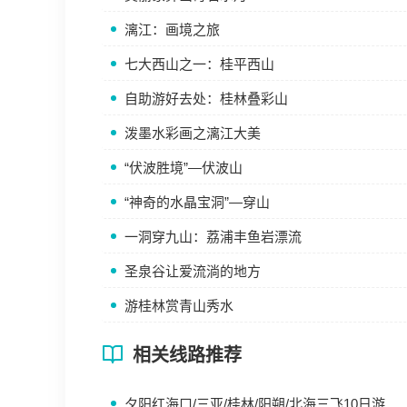
漓江：画境之旅
七大西山之一：桂平西山
自助游好去处：桂林叠彩山
泼墨水彩画之漓江大美
“伏波胜境”—伏波山
“神奇的水晶宝洞”—穿山
一洞穿九山：荔浦丰鱼岩漂流
圣泉谷让爱流淌的地方
游桂林赏青山秀水
相关线路推荐
夕阳红海口/三亚/桂林/阳朔/北海三飞10日游