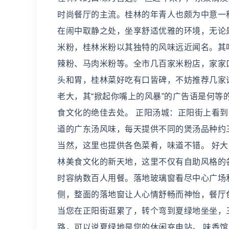
时尚餐厅的主流。桂林的年青人也颇为中意一
在闹中取静之处，坐享舒适优雅的环境，无论
米粉，桂林米粉以其独特的风味远近闻名。其
辣粉、马肉米粉等。全市几百家米粉店，家家
头和胃，桂林菜好吃有口皆碑，不妨推荐几家请
老大，其“掀起你嘴上的风暴”的广告语是何
食文化的绝佳去处。 正阳汤城：正阳街上看
道的广东汤风味，每天提供不同的煲汤品种约
当然，这里也提供各色菜肴，味道不错。 好
林美食文化的新天地，这里不仅有自助风格的
时容纳数百人用餐。落地玻璃窗看尽中心广场
侧，整面的落地窗让人心情舒畅而神怡，餐厅
当您在正阳街逛累了，转个弯到夏绿地坐坐，
路，可以说夏绿地是您的休闲充电站。 味香