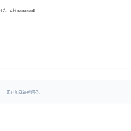
可选，支持 jpg/png/gif)
正在加载最新问答...