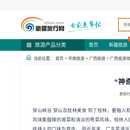
所
旅游产品分类
首页
新疆旅游
>
>
>
当前位置：
首页
华南旅游
广西旅游
广西旅游
“神
更新时
穿山峡谷 穿山及桂林美食 到了桂林，要融
风味集酸辣的湘菜和清淡的粤菜风味，桂林人
桂林人的口味为首选。 但近年来，广东菜清