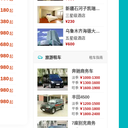
新疆石河子凯瑞酒店
5180
起
三星级酒店
5380
¥
230
起
乌鲁木齐海德大酒店
4980
起
五星级酒店
4680
¥
600
起
5980
起
旅游租车
租车指南
4980
起
奔驰商务车
5180
淡季:
￥1000-1300
起
平季:
￥1300-1600
旺季:
￥1600-1900
4980
起
丰田4500
4980
起
淡季:
￥1200-1500
平季:
￥1500-1800
旺季:
￥1800-2400
7座别克商务