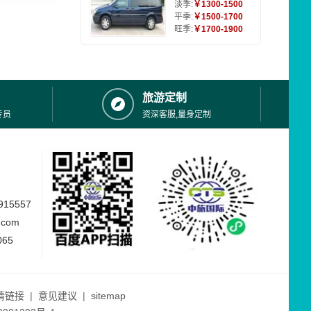
淡季:
￥1300-1500
平季:
￥1500-1700
旺季:
￥1700-1900
旅游定制
专员
资深客服,量身定制
15557
.com
065
情链接
|
意见建议
|
sitemap