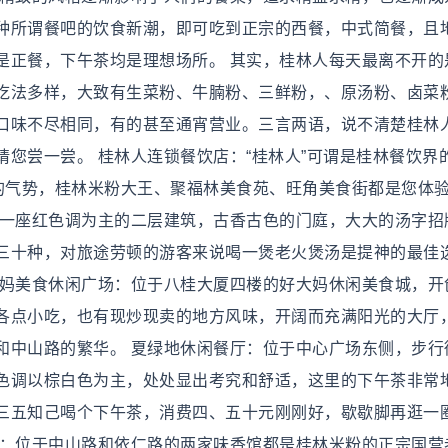
种所谓餐吧的饮食新潮，即可吃到正宗的西餐，中式简餐，且
是正餐，下午茶均是理想场所。 其实，桂林人每天最离不开的
吃法多样，大致有生菜粉、牛腩粉、三鲜粉，、原汤粉、卤菜
口味不尽相同，有的甚至通宵营业。三言两语，说不清楚桂林
您尝一尝。 桂林人连锁餐饮店：“桂林人”可谓是桂林餐饮界
等的气势，桂林米粉大王、聚福林美食苑、旺角美食街都是您体
到一座红色调为主的二层建筑，古香古色的门庭，大大的汤字招
三十种，对旅途劳顿的游客来说喝一煲老火煲汤是提神的最佳
大妈美食休闲广场：位于八桂大厦四楼的好大妈休闲美食城，开
各点小吃，也有现炒现卖的地方风味，开阔而充满阳光的大厅
和中山路的繁华。 夏绿地休闲餐厅：位于中心广场东侧，步行
色调以棕白色为主，处处显出考究和舒适，这里的下午茶非常
三五知己喝个下午茶，消费四、五十元刚刚好，歇歇脚再逛一
馆：位于中山路和依仁路的两家味香馆都是桂林米粉的正宗国营