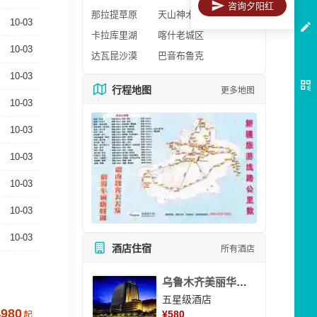
咨询夕阳红
那拉提草原
天山神木园
10-03
卡拉库里湖
喀什老城区
10-03
达瓦昆沙漠
巴音布鲁克
10-03
行程地图
更多地图
10-03
10-03
10-03
10-03
10-03
10-03
酒店住宿
所有酒店
乌鲁木齐美丽华大酒
五星级酒店
4980
¥
580
起