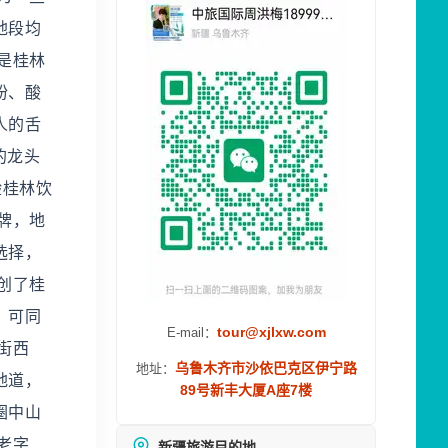
地段均
是桂林
粉、酸
人的舌
的龙头
验桂林饮
牌，地
选择，
创了桂
，可同
tour@xjlxw.com
E-mail：
街西
乌鲁木齐市沙依巴克区伊宁路
地址：
地道，
89号新丰大厦A座7楼
圈中山
老字
新疆旅游目的地