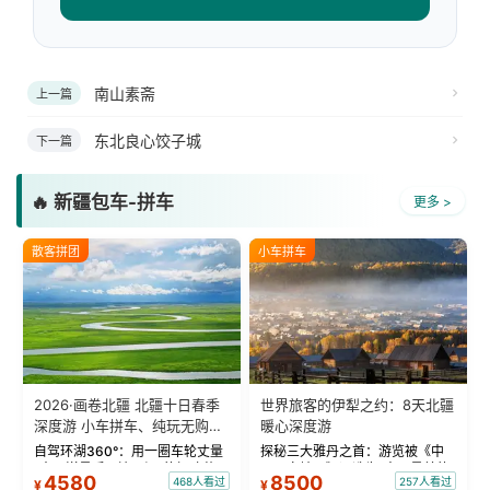
南山素斋
上一篇
东北良心饺子城
下一篇
🔥 新疆包车-拼车
更多 >
散客拼团
小车拼车
2026·画卷北疆 北疆十日春季
世界旅客的伊犁之约：8天北疆
深度游 小车拼车、纯玩无购
暖心深度游
物！
自驾环湖360°：用一圈车轮丈量
探秘三大雅丹之首：游览被《中
“大西洋最后一滴眼泪”的极致蔚
国国家地理》评选为“中国最美的
4580
8500
468人看过
257人看过
¥
¥
蓝。 赛湖旅拍：甄选多款风格服
三大雅丹”第一名的克拉玛依魔鬼