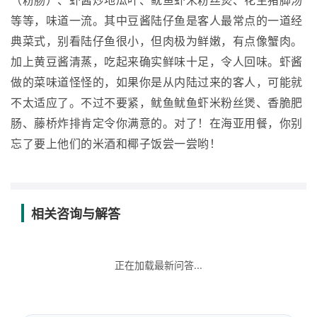
（粉肠）、虾酱炒地瓜叶、鱿鱼虾米粉丝煲、花生猪脚汤
等等，味道一流。其中豆酱陆仔鱼是客人最常点的一道经
典菜式，别看陆仔鱼很小，但肉极为鲜嫩，有点像蟹肉。
加上黄豆酱清蒸，吃起来确实鲜味十足，令人回味。虾酱
做的菜味道怪怪的，如果你是从内陆过来的客人，可能就
不太适应了。不过不要紧，鱿鱼鱿鱼虾米粉丝煲、香脆肥
肠、藤桥炸排肯定令你满意的。对了！在海亚用餐，你别
忘了要上他们的米酒和椰子饭尝一尝哟！
相关咨询与解答
正在加载最新问答...