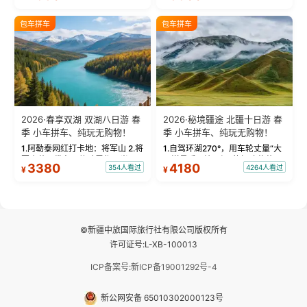
饰，9张精修美照，定格赛里木湖
城。 中国第一村：探访仅存的图
绝美瞬间。 赛湖坦克300跟车视
瓦人最大村落——禾木村，欣赏
包车拼车
包车拼车
频：专业摄影师...
晨雾与小木...
2026·春享双湖 双湖八日游 春
2026·秘境疆途 北疆十日游 春
季 小车拼车、纯玩无购物！
季 小车拼车、纯玩无购物！
1.阿勒泰网红打卡地：将军山 2.将
1.自驾环湖270°，用车轮丈量“大
军山落日缆车，体验雪都风光 3.
西洋最后一滴眼泪”的极致蔚蓝，
3380
4180
354人看过
4264人看过
¥
¥
将军山，夕阳派对，蹦迪party 4.
让雪山、花海与深邃湖水在转弯
自驾赛里木湖360°环湖 5.二进赛
间连成自由的画卷。 2.特别赠送
湖随心游，邂逅湖畔日出浪漫...
那拉提景区3公里内，落地窗三钻
民宿 3.那...
©新疆中旅国际旅行社有限公司版权所有
许可证号:L-XB-100013
ICP备案号:新ICP备19001292号-4
新公网安备 65010302000123号