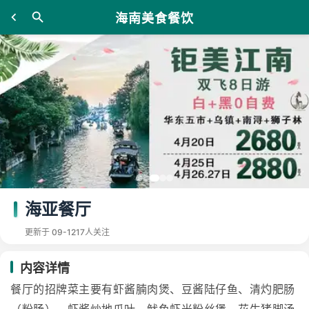
海南美食餐饮
海亚餐厅
更新于 09-12
17人关注
内容详情
餐厅的招牌菜主要有虾酱腩肉煲、豆酱陆仔鱼、清灼肥肠