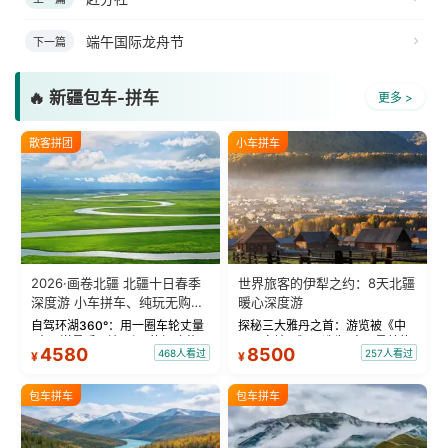
端午国际龙舟节
下一篇
🔥 新疆包车-拼车
更多 >
散客拼团
小车拼车
2026·画卷北疆 北疆十日春季
世界旅客的伊犁之约：8天北疆
深度游 小车拼车、纯玩无购
暖心深度游
物！
自驾环湖360°：用一圈车轮丈量
探秘三大雅丹之首：游览被《中
“大西洋最后一滴眼泪”的极致蔚
国国家地理》评选为“中国最美的
4580
8500
468人看过
257人看过
¥
¥
蓝。 赛湖旅拍：甄选多款风格服
三大雅丹”第一名的克拉玛依魔鬼
饰，9张精修美照，定格赛里木湖
城。 中国第一村：探访仅存的图
绝美瞬间。 赛湖坦克300跟车视
瓦人最大村落——禾木村，欣赏
包车拼车
包车拼车
频：专业摄影师...
晨雾与小木...