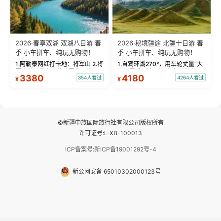
2026·春享双湖 双湖八日游 春
2026·秘境疆途 北疆十日游 春
季 小车拼车、纯玩无购物！
季 小车拼车、纯玩无购物！
1.阿勒泰网红打卡地：将军山 2.将
1.自驾环湖270°，用车轮丈量“大
军山落日缆车，体验雪都风光 3.
西洋最后一滴眼泪”的极致蔚蓝，
3380
4180
354人看过
4264人看过
¥
¥
将军山，夕阳派对，蹦迪party 4.
让雪山、花海与深邃湖水在转弯
自驾赛里木湖360°环湖 5.二进赛
间连成自由的画卷。 2.特别赠送
湖随心游，邂逅湖畔日出浪漫...
那拉提景区3公里内，落地窗三钻
民宿 3.那...
©新疆中旅国际旅行社有限公司版权所有
许可证号:L-XB-100013
ICP备案号:新ICP备19001292号-4
新公网安备 65010302000123号