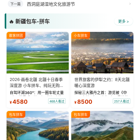
西洞庭湖湿地文化旅游节
下一篇
🔥 新疆包车-拼车
更多 >
散客拼团
小车拼车
2026·画卷北疆 北疆十日春季
世界旅客的伊犁之约：8天北疆
深度游 小车拼车、纯玩无购
暖心深度游
物！
自驾环湖360°：用一圈车轮丈量
探秘三大雅丹之首：游览被《中
“大西洋最后一滴眼泪”的极致蔚
国国家地理》评选为“中国最美的
4580
8500
468人看过
257人看过
¥
¥
蓝。 赛湖旅拍：甄选多款风格服
三大雅丹”第一名的克拉玛依魔鬼
饰，9张精修美照，定格赛里木湖
城。 中国第一村：探访仅存的图
绝美瞬间。 赛湖坦克300跟车视
瓦人最大村落——禾木村，欣赏
包车拼车
包车拼车
频：专业摄影师...
晨雾与小木...