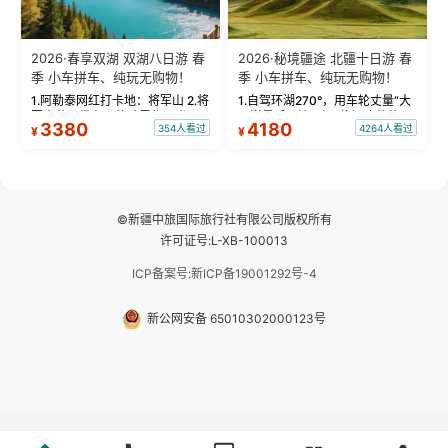
2026·春享双湖 双湖八日游 春
2026·秘境疆途 北疆十日游 春
季 小车拼车、纯玩无购物！
季 小车拼车、纯玩无购物！
1.阿勒泰网红打卡地：将军山 2.将
1.自驾环湖270°，用车轮丈量“大
军山落日缆车，体验雪都风光 3.
西洋最后一滴眼泪”的极致蔚蓝，
3380
4180
354人看过
4264人看过
¥
¥
将军山，夕阳派对，蹦迪party 4.
让雪山、花海与深邃湖水在转弯
自驾赛里木湖360°环湖 5.二进赛
间连成自由的画卷。 2.特别赠送
湖随心游，邂逅湖畔日出浪漫...
那拉提景区3公里内，落地窗三钻
民宿 3.那...
©新疆中旅国际旅行社有限公司版权所有
许可证号:L-XB-100013
ICP备案号:新ICP备19001292号-4
新公网安备 65010302000123号