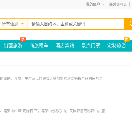
我的账户
经营许可证
所有信息
出疆旅游
商旅租车
酒店宾馆
景点门票
定制旅游
的研制、开发、生产及以持许式连锁加盟的形式销售产品的民营企
、笔架山中峰“双施石”下。笔架山或称东山，又因韩愈而称韩山。唐