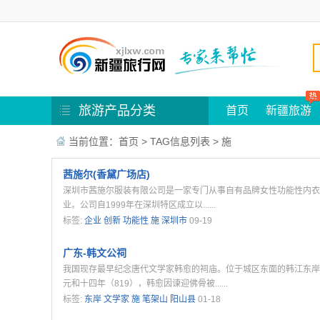
旅游产品分类
首页
新疆旅游
当前位置：
首页
> TAG信息列表 > 施
茜施尔(香黛广场店)
深圳市茜施尔服装有限公司是一家专门从事自有品牌女性功能性内衣
业。公司自1999年在深圳特区成立以......
标签:
企业
创新
功能性
施
深圳市
09-19
广东-韩文公祠
我国现存最早纪念唐代文学家韩愈的祠庙。位于城区东面的韩江东岸
元和十四年（819），韩愈因谏迎佛骨被......
标签:
东岸
文学家
施
笔架山
阳山县
01-18