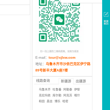
E-mail：
tour@xjlxw.com
地址：
乌鲁木齐市沙依巴克区伊宁路
89号新丰大厦A座7楼
线路查询
新疆游
出疆游
乌鲁木齐
吐鲁番
阿勒泰
伊犁
克拉玛依
库尔勒
阿克苏
喀什
和田
昌吉
博乐
哈密