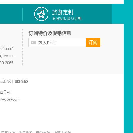
旅游定制
资深客服,量身定制
订阅特价及促销信息
订阅
915557
jlxw.com
9-2065
意见建议
|
sitemap
92号-4
jlxw.com