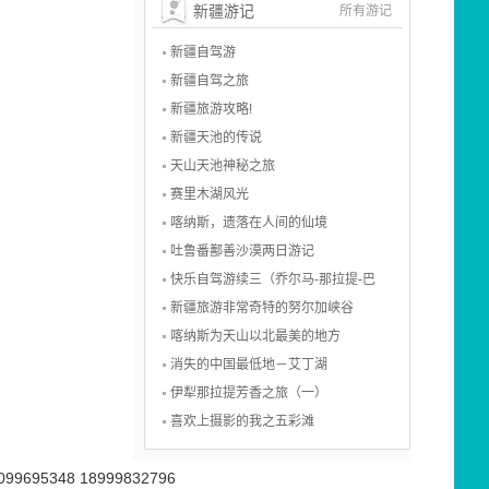
新疆游记
所有游记
新疆自驾游
新疆自驾之旅
新疆旅游攻略!
新疆天池的传说
天山天池神秘之旅
赛里木湖风光
喀纳斯，遗落在人间的仙境
吐鲁番鄯善沙漠两日游记
快乐自驾游续三（乔尔马-那拉提-巴
新疆旅游非常奇特的努尔加峡谷
喀纳斯为天山以北最美的地方
消失的中国最低地－艾丁湖
伊犁那拉提芳香之旅（一）
喜欢上摄影的我之五彩滩
099695348 18999832796