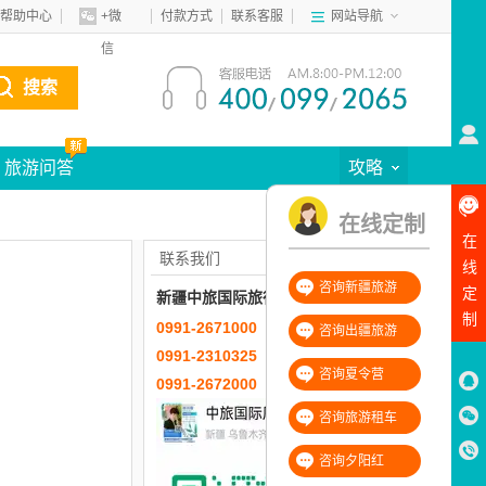
帮助中心
+微
付款方式
联系客服
网站导航
信
搜索
旅游问答
攻略
在线定制
在
联系我们
线
咨询新疆旅游
定
新疆中旅国际旅行社有限公司
制
0991-2671000
18999981856
咨询出疆旅游
0991-2310325
18999832796
咨询夏令营
0991-2672000
18099695348
咨询旅游租车
咨询夕阳红