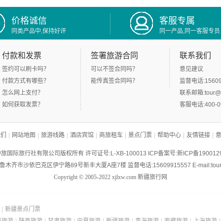
价格诚信
客服专属
同类产品中,保持好评
同一产品,同一客服专员
付款和发票
签署旅游合同
联系我们
签约可以刷卡吗？
可以不签合同吗？
意见建议
付款方式有哪些？
能传真签合同吗？
监督电话:15609
怎么网上支付？
联系邮箱:tour@x
如何获取发票？
客服电话:400-09
我们
|
网站地图
|
旅游线路
|
酒店宾馆
|
商旅租车
|
景点门票
|
帮助中心
|
友情链接
|
旅国际旅行社有限公司版权所有 许可证号:L-XB-100013 ICP备案号:
新ICP备190012
木齐市沙依巴克区伊宁路89号新丰大厦A座7楼 监督电话:15609915557 E-mail:tour@x
Copyright © 2005-2022
xjlxw.com
新疆旅行网
|
新疆景点门票