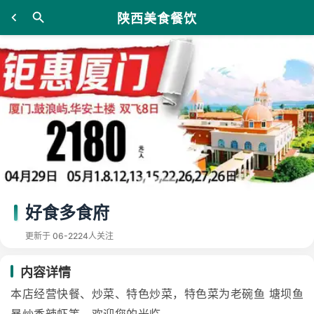
陕西美食餐饮
好食多食府
更新于 06-22
24人关注
内容详情
本店经营快餐、炒菜、特色炒菜，特色菜为老碗鱼 塘坝鱼