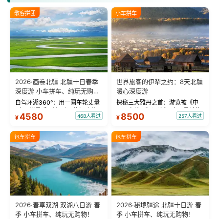
散客拼团
小车拼车
2026·画卷北疆 北疆十日春季
世界旅客的伊犁之约：8天北疆
深度游 小车拼车、纯玩无购
暖心深度游
物！
自驾环湖360°：用一圈车轮丈量
探秘三大雅丹之首：游览被《中
“大西洋最后一滴眼泪”的极致蔚
国国家地理》评选为“中国最美的
4580
8500
468人看过
257人看过
¥
¥
蓝。 赛湖旅拍：甄选多款风格服
三大雅丹”第一名的克拉玛依魔鬼
饰，9张精修美照，定格赛里木湖
城。 中国第一村：探访仅存的图
绝美瞬间。 赛湖坦克300跟车视
瓦人最大村落——禾木村，欣赏
包车拼车
包车拼车
频：专业摄影师...
晨雾与小木...
2026·春享双湖 双湖八日游 春
2026·秘境疆途 北疆十日游 春
季 小车拼车、纯玩无购物！
季 小车拼车、纯玩无购物！