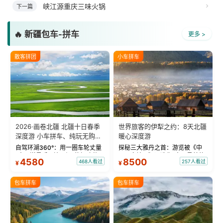
峡江源重庆三味火锅
下一篇
🔥 新疆包车-拼车
更多 >
散客拼团
小车拼车
2026·画卷北疆 北疆十日春季
世界旅客的伊犁之约：8天北疆
深度游 小车拼车、纯玩无购
暖心深度游
物！
自驾环湖360°：用一圈车轮丈量
探秘三大雅丹之首：游览被《中
“大西洋最后一滴眼泪”的极致蔚
国国家地理》评选为“中国最美的
4580
8500
468人看过
257人看过
¥
¥
蓝。 赛湖旅拍：甄选多款风格服
三大雅丹”第一名的克拉玛依魔鬼
饰，9张精修美照，定格赛里木湖
城。 中国第一村：探访仅存的图
绝美瞬间。 赛湖坦克300跟车视
瓦人最大村落——禾木村，欣赏
包车拼车
包车拼车
频：专业摄影师...
晨雾与小木...