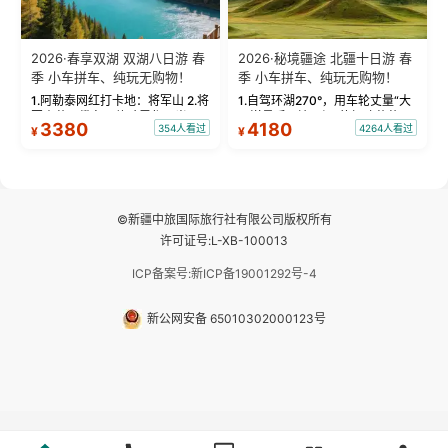
2026·春享双湖 双湖八日游 春
2026·秘境疆途 北疆十日游 春
季 小车拼车、纯玩无购物！
季 小车拼车、纯玩无购物！
1.阿勒泰网红打卡地：将军山 2.将
1.自驾环湖270°，用车轮丈量“大
军山落日缆车，体验雪都风光 3.
西洋最后一滴眼泪”的极致蔚蓝，
3380
4180
354人看过
4264人看过
¥
¥
将军山，夕阳派对，蹦迪party 4.
让雪山、花海与深邃湖水在转弯
自驾赛里木湖360°环湖 5.二进赛
间连成自由的画卷。 2.特别赠送
湖随心游，邂逅湖畔日出浪漫...
那拉提景区3公里内，落地窗三钻
民宿 3.那...
©新疆中旅国际旅行社有限公司版权所有
许可证号:L-XB-100013
ICP备案号:新ICP备19001292号-4
新公网安备 65010302000123号