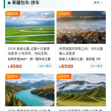
🔥 新疆包车-拼车
更多 >
散客拼团
小车拼车
2026·画卷北疆 北疆十日春季
世界旅客的伊犁之约：8天北疆
深度游 小车拼车、纯玩无购
暖心深度游
物！
自驾环湖360°：用一圈车轮丈量
探秘三大雅丹之首：游览被《中
“大西洋最后一滴眼泪”的极致蔚
国国家地理》评选为“中国最美的
4580
8500
468人看过
257人看过
¥
¥
蓝。 赛湖旅拍：甄选多款风格服
三大雅丹”第一名的克拉玛依魔鬼
饰，9张精修美照，定格赛里木湖
城。 中国第一村：探访仅存的图
绝美瞬间。 赛湖坦克300跟车视
瓦人最大村落——禾木村，欣赏
包车拼车
包车拼车
频：专业摄影师...
晨雾与小木...