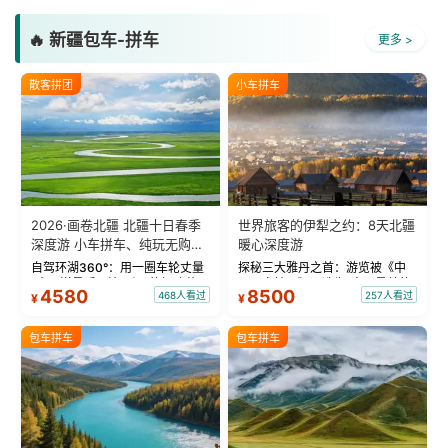
🔥 新疆包车-拼车
更多 >
散客拼团
小车拼车
2026·画卷北疆 北疆十日春季
世界旅客的伊犁之约：8天北疆
深度游 小车拼车、纯玩无购
暖心深度游
物！
自驾环湖360°：用一圈车轮丈量
探秘三大雅丹之首：游览被《中
“大西洋最后一滴眼泪”的极致蔚
国国家地理》评选为“中国最美的
4580
8500
468人看过
257人看过
¥
¥
蓝。 赛湖旅拍：甄选多款风格服
三大雅丹”第一名的克拉玛依魔鬼
饰，9张精修美照，定格赛里木湖
城。 中国第一村：探访仅存的图
绝美瞬间。 赛湖坦克300跟车视
瓦人最大村落——禾木村，欣赏
包车拼车
包车拼车
频：专业摄影师...
晨雾与小木...