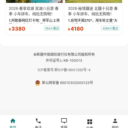
2026·春享双湖 双湖八日游 春
2026·秘境疆途 北疆十日游 春
季 小车拼车、纯玩无购物！
季 小车拼车、纯玩无购物！
1.阿勒泰网红打卡地：将军山 2.将
1.自驾环湖270°，用车轮丈量“大
军山落日缆车，体验雪都风光 3.
西洋最后一滴眼泪”的极致蔚蓝，
3380
4180
354人看过
4264人看过
¥
¥
将军山，夕阳派对，蹦迪party 4.
让雪山、花海与深邃湖水在转弯
自驾赛里木湖360°环湖 5.二进赛
间连成自由的画卷。 2.特别赠送
湖随心游，邂逅湖畔日出浪漫...
那拉提景区3公里内，落地窗三钻
民宿 3.那...
©新疆中旅国际旅行社有限公司版权所有
许可证号:L-XB-100013
ICP备案号:新ICP备19001292号-4
新公网安备 65010302000123号
首页
电话
客服
我的