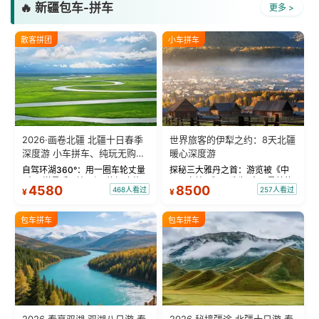
🔥 新疆包车-拼车
更多 >
散客拼团
小车拼车
2026·画卷北疆 北疆十日春季
世界旅客的伊犁之约：8天北疆
深度游 小车拼车、纯玩无购
暖心深度游
物！
自驾环湖360°：用一圈车轮丈量
探秘三大雅丹之首：游览被《中
“大西洋最后一滴眼泪”的极致蔚
国国家地理》评选为“中国最美的
4580
8500
468人看过
257人看过
¥
¥
蓝。 赛湖旅拍：甄选多款风格服
三大雅丹”第一名的克拉玛依魔鬼
饰，9张精修美照，定格赛里木湖
城。 中国第一村：探访仅存的图
绝美瞬间。 赛湖坦克300跟车视
瓦人最大村落——禾木村，欣赏
包车拼车
包车拼车
频：专业摄影师...
晨雾与小木...