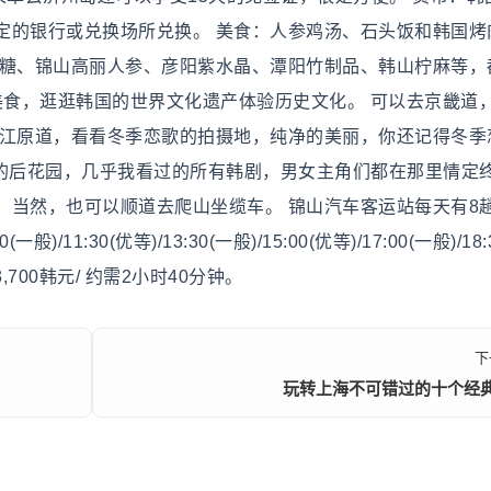
定的银行或兑换场所兑换。 美食：人参鸡汤、石头饭和韩国烤
参糖、锦山高丽人参、彦阳紫水晶、潭阳竹制品、韩山柠麻等，
美食，逛逛韩国的世界文化遗产体验历史文化。 可以去京畿道
去江原道，看看冬季恋歌的拍摄地，纯净的美丽，你还记得冬季
己的后花园，几乎我看过的所有韩剧，男女主角们都在那里情定
，当然，也可以顺道去爬山坐缆车。 锦山汽车客运站每天有8
一般)/11:30(优等)/13:30(一般)/15:00(优等)/17:00(一般)/18:
13,700韩元/ 约需2小时40分钟。
下
玩转上海不可错过的十个经