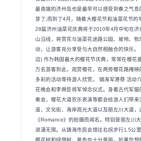
最南端的济州岛也是最早可以感受到春之气息
芽了;而到了4月，随着大樱花节和油菜花节
28届济州油菜花庆典将于2010年4月中旬在
山沿线，将赏花与油菜花迷路公园、坡地、牧
动，让游客充分享受与大自然相融合的快乐。 时间：2
边) 作为韩国最大的樱花节庆典，常常在樱花
万名游客到此，观赏樱花，在两旁樱花路掩映
多彩的活动等待游人欣赏。 镇海军港祭 活动
花晚会和李舜臣将军悼念仪式。身着古代军服
奏会，樱花大道农乐表演等都会给游人们带来
道、文化街、海岸观光大道以及丽左川大道，这
《Romance》的拍摄而闻名。特别是丽左
浪漫无限。从镇海市民会馆往右拐步行1.5公
樱花树和绿荫树，景色也十分秀丽。如果您想俯