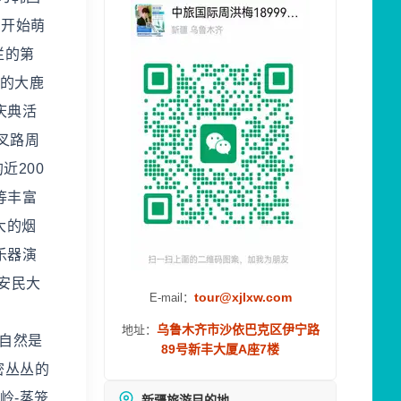
岛开始萌
烂的第
里的大鹿
庆典活
交叉路周
近200
等丰富
大的烟
乐器演
安民大
tour@xjlxw.com
E-mail：
乌鲁木齐市沙依巴克区伊宁路
地址：
，自然是
89号新丰大厦A座7楼
密丛丛的
岭-蒸笼
新疆旅游目的地