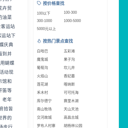
按价格查找
花卉贸
100-300
100以下
的油菜
300-1000
1000-5000
士客运站
5000元以上
客运站下
按热门景点查找
蝴蝶庆典
白哈巴
五彩滩
看到并
魔鬼城
果子沟
利用蝴蝶
葡萄沟
坎儿井
活动现
火焰山
香妃墓
示馆和
莲花湖
喀纳斯
杆笛等
禾木村
可可托海
、老年
库尔德宁
赛里木湖
俯拾皆
南山牧场
天山天池
交河故城
高昌古城
世界的
罗布人村寨
胡杨林公园
场步行