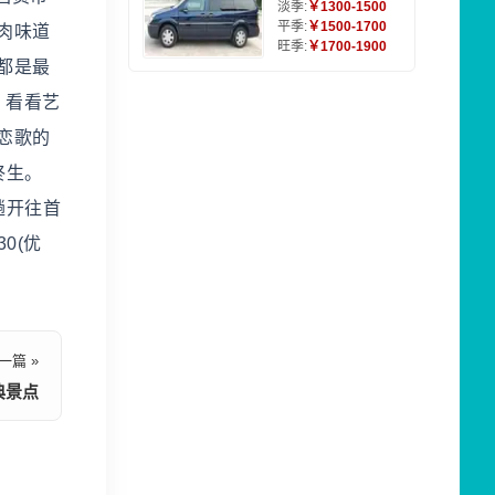
淡季:
￥1300-1500
平季:
￥1500-1700
肉味道
旺季:
￥1700-1900
都是最
，看看艺
恋歌的
终生。
趟开往首
30(优
一篇 »
典景点