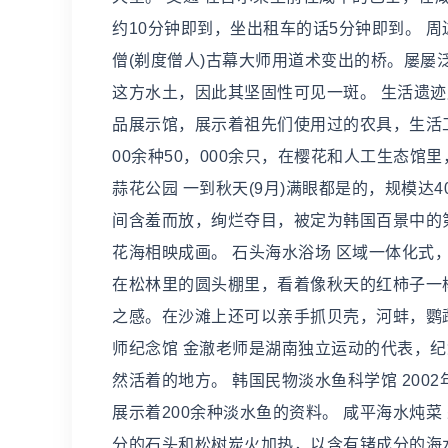
约10分钟即到，坐出租车的话5分钟即到。 周边
僧(剃度僧人)古幕大师用道术变出的桥。屡
这方水土，因此其坚固性可见一斑。 生活遗
品展示馆，展示着祖先们使用过的农具，生活工
00余种50，000余只，在樱花和人工生态
蒜花公园 一到秋天(9月)满眼都是的，规模
间含羞而放，绚烂夺目，被定为韩国百景中的
花海相映成画。 石头海水浴场 区域一体化
在松林里的圆头棚里，看着像秋天的红柿子一
之感。在沙滩上还可以亲手抓贝壳，河蚌，鹦
师纪念馆 金澈老师是湖南独立运动的代表，
然活着的地方。 韩国民物淡水鱼科学馆 20
展示着200余种淡水鱼的资料。 咸平海水炖
分的石头和松树炭火加热，以含有锗成分的海