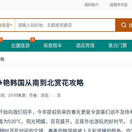
我的账户
经营许可证
有信息
热
热
出疆旅游
商旅租车
酒店宾馆
景点门票
攻略
争艳韩国从南到北赏花攻略
间：10-03
来源：
作者：
浏览：
...
次
开始向我们招手，今年提前到来的春天更是令游客们迫不及待
为520℃，阳光明媚，百花盛开，正是外出游玩的好时节。 
，随时开花时间的交错，春季的韩国将披上五彩斑斓的颜色。作