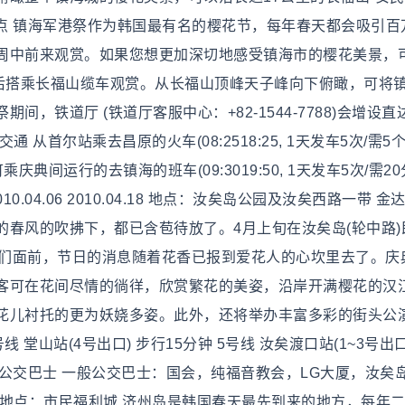
看点 镇海军港祭作为韩国最有名的樱花节，每年春天都会吸引百
周中前来观赏。如果您想更加深切地感受镇海市的樱花美景，
然后搭乘长福山缆车观赏。从长福山顶峰天子峰向下俯瞰，可将
，铁道厅 (铁道厅客服中心：+82-1544-7788)会增设直
从首尔站乘去昌原的火车(08:2518:25, 1天发车5次/需5个
典间运行的去镇海的班车(09:3019:50, 1天发车5次/需20
.04.06 2010.04.18 地点：汝矣岛公园及汝矣西路一带 金
春风的吹拂下，都已含苞待放了。4月上旬在汝矣岛(轮中路)
示在人们面前，节日的消息随着花香已报到爱花人的心坎里去了。庆
客可在花间尽情的徜徉，欣赏繁花的美姿，沿岸开满樱花的汉
花儿衬托的更为妖娆多姿。此外，还将举办丰富多彩的街头公
 堂山站(4号出口) 步行15分钟 5号线 汝矣渡口站(1~3号出口
5分钟 公交巴士 一般公交巴士：国会，纯福音教会，LG大厦，汝矣
0.04.11 地点：市民福利城 济州岛是韩国春天最先到来的地方，每年