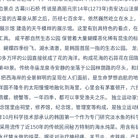
景点 古幕川石桥 传说是高丽元宗14年(1273年)务安达山法
屡泛滥的古幕泉从那之后，历经七百余年，依然巍然屹立在水上
迹展示馆 建造的天牛模样的展示馆。这里有别具特色的看点，
具。 咸平郡自然生态公园 保管着大量蝴蝶恶化稀有昆虫的标
馆里，蝴蝶四季纷飞，湖水清澈，是韩国首屈一指的生态公园。 龙
达40多万坪的公园直接就成了花的海洋。构成花海的石蒜花在田
第48景。传统寺庙龙泉寺安静的坐落于公园林荫路的尽头，和
式，把西海岸的全景鲜明的呈现在人们面前，是生命梦想启航的
样圆不隆冬的太阳慢慢地融化到海里，心里会有茅塞顿开，六
鹉螺，螃蟹等，一年四季，都可以享受渔夫之乐。 独立运动家
纪念馆里由祠堂，修养馆，纪念馆，管理室等构成，是独立运动
02年10月科学技术部承认的韩国第一个作为专门研究淡水鱼的科
菜 采用流传了近150年的传统民间秘方特制的海水炖菜。用含有
水代替水做的炖菜。据说对治疗神经痛，关节炎，皮肤病，产