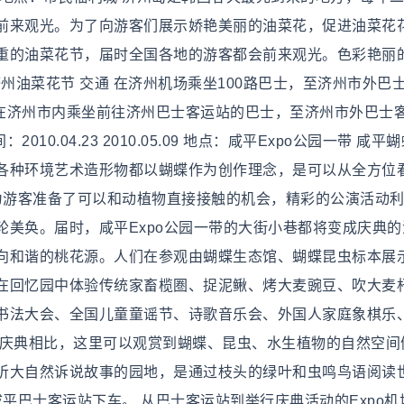
前来观光。为了向游客们展示娇艳美丽的油菜花，促进油菜花
重的油菜花节，届时全国各地的游客都会前来观光。色彩艳丽
州油菜花节 交通 在济州机场乘坐100路巴士，至济州市外巴
 在济州市内乘坐前往济州巴士客运站的巴士，至济州市外巴士
10.04.23 2010.05.09 地点：咸平Expo公园一带 咸平
各种环境艺术造形物都以蝴蝶作为创作理念，是可以从全方位
里为游客准备了可以和动植物直接接触的机会，精彩的公演活动
美奂。届时，咸平Expo公园一带的大街小巷都将变成庆典的
向和谐的桃花源。人们在参观由蝴蝶生态馆、蝴蝶昆虫标本展
在回忆园中体验传统家畜榄圏、捉泥鳅、烤大麦豌豆、吹大麦
书法大会、全国儿童童谣节、诗歌音乐会、外国人家庭象棋乐
的庆典相比，这里可以观赏到蝴蝶、昆虫、水生植物的自然空间
听大自然诉说故事的园地，是通过枝头的绿叶和虫鸣鸟语阅读
咸平巴士客运站下车。 从巴士客运站到举行庆典活动的Expo机