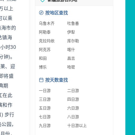
万以上
按地区查找
可以乘
乌鲁木齐
吐鲁番
镇海市的
阿勒泰
伊犁
达镇海
克拉玛依
库尔勒
小时30
阿克苏
喀什
分钟)。
和田
昌吉
达莱、迎
博乐
哈密
即将盛
按天数查找
典期
一日游
二日游
江在此
三日游
四日游
演和作
五日游
六日游
) 步行
七日游
八日游
岛公园，
九日游
十日游以上
二月份，