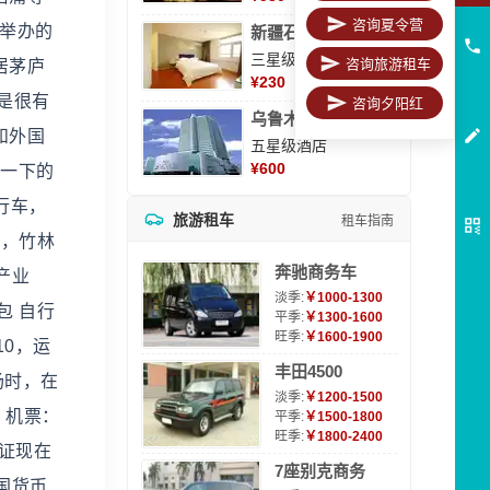
咨询夏令营
景举办的
新疆石河子凯瑞酒店
三星级酒店
咨询旅游租车
居茅庐
¥
230
是很有
咨询夕阳红
乌鲁木齐海德大酒店
和外国
五星级酒店
¥
600
玩一下的
行车，
旅游租车
租车指南
打，竹林
奔驰商务车
产业
淡季:
￥1000-1300
包 自行
平季:
￥1300-1600
旺季:
￥1600-1900
10，运
丰田4500
场时，在
淡季:
￥1200-1500
 机票：
平季:
￥1500-1800
旺季:
￥1800-2400
签证现在
7座别克商务
国货币