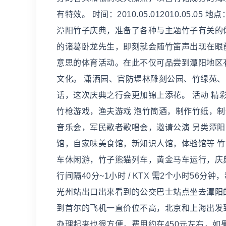
有特效。 时间：2010.05.012010.05.0
潭阳竹子庆典，准备了各种与主题竹子有关的
的诸葛卧龙先生，即刻就会随竹笛声出现在眼
意思的体育活动。在此不仅可品尝到潭阳地区
文化。 潇洒园、官防堤林雕刻公园、竹绿苑、
话，这次庆典之行会更加锦上添花。 活动 精
竹枪游戏，渔夫游戏 泡竹筒酒，制作竹纸，
音乐会，军民歌者歌唱会，邀请公演 另类潭阳
馆，自家味美食馆，新知识人馆，体验馆等 
车休闲游，竹子熊猫列车，黄金马车运行，庆典10
行间隔40分~1小时 / KTX 需2个小时56
光州站出口出来看到的公交巴士站点坐去潭阳的市
到首尔的飞机一直价位不高，北京和上海出发到
办理起来也很方便，费用约在450元左右，如