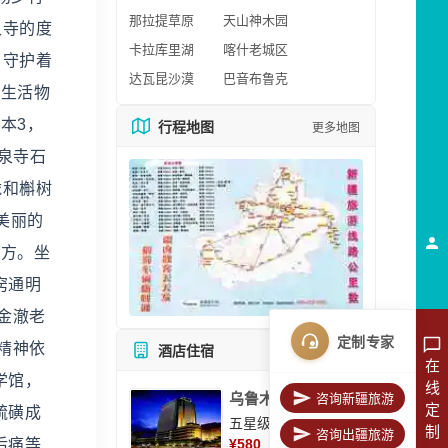
那拉提草原
天山神木园
泉寺的度
卡拉库里湖
喀什老城区
，守护着
达瓦昆沙漠
巴音布鲁克
在生活物
本3，
行程地图
更多地图
泉寺石
陇和槲树
美丽的
地方。坐
窍通明
金澈老
定制专家
精神依
酒店住宿
所有酒店
在
学馆，
线
乌鲁木齐美丽华大酒
咨询新疆旅游
定
硫磺成
五星级酒店
制
咨询出疆旅游
后痛等
¥
580