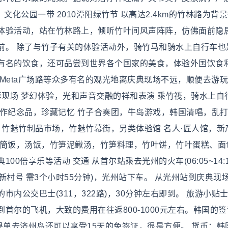
5 地点：文化公园一带 2010潭阳绿竹节 以高达2.4km的竹林路为背
体验活动，站在竹林路上，倾听竹叶间风声阵阵，仿佛面前隐
前。 除了与竹子有关的体验活动外，骑竹马和骑水上自行车也
有名的饮食，还可品尝到世界各个国家的美食，体验外国饮食
Meta广场路等众多有名的观光地离庆典现场不远，顺便去游
彩现场 梦幻体验，光和声音交融的祥和表演 乘竹筏，骑水上自
制作纪念品，珍藏记忆 竹子合奏团，牛岛游戏，韩国清唱，乱
 竹魅竹制品市场，竹魅竹幕街，另类体验馆 名人·匠人馆，新
竹筒饭，汤饭，竹笋泥鳅汤，竹笋料理，竹叶饼，竹叶蛋糕、面
0倍享乐等活动 交通 从首尔站乘去光州的火车(06:05~14:
分钟，新村号 需3个小时55分钟)，光州站下车。 从光州站到庆典现
内公交巴士(311，322路)，30分钟左右即到。 旅游小贴士
首尔的飞机，大致的费用在往返800-1000元左右。韩国的
果单去济州岛还可以享受15天的免签证，很是方便。 货币：韩