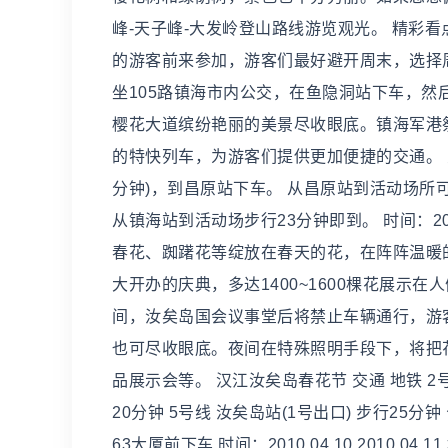
峰-天子峰-大发岭登山路线游览观光。 精彩
的游客前来参加，游客们最好避开周末，选择
坐105路镇海市内公交，在鱼隐洞站下车，
樱花大道缤纷艳丽的美景尽收眼底。镇海军港祭期间
的特快列车，为游客们提供更加便捷的交通。 交通 
分钟)，到昌原站下车。 从昌原站到活动场所可乘庆
从镇海站到活动场步行23分钟即到。 时间：2010
春花、踟躇花等绽放在春天的花，在阵阵温暖的
大开办的庆典，多达1400~1600棵花展
间，汝矣岛国会议事堂后将禁止车辆通行，游
也可尽收眼底。夜间在特殊照明手段下，将把
品展示会等。 汉江汝矣岛春花节 交通 地铁 2号线
20分钟 5号线 汝矣岛站(1号出口) 步行2
63大厦前下车 时间：2010.04.10 201