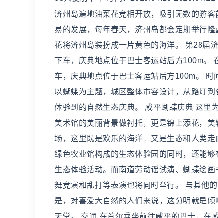
济州岛遍地油菜花竞相开放，吸引无数的游客
易的发展，每年春天，济州岛都会定期举行隆
花将济州岛装扮成一片黄色的海洋。 第28届济
下车，庆典地点位于巴士客运站后方100m。
车，庆典地点位于巴士客运站后方100m。 时间：20
以蝴蝶为主题，城区整体市容设计，从路灯到
体验到的自然生态庆典。 咸平蝴蝶庆典 这
美术馆的美丽背景做衬托，更是锦上添花，美轮
场，这里既是欢乐的海洋，又是生态和人类走
绿色农业馆构成的生态体验园的同时，还能够
生态体验活动。而南道劳动谣试演、蝴蝶绘画
舞竞演和乱打等表演也将同时举行。 与其他
是，对喜爱大自然的人们来说，这分明就是倾
天堂。 交通 在首尔乘坐前往咸平的巴士，在