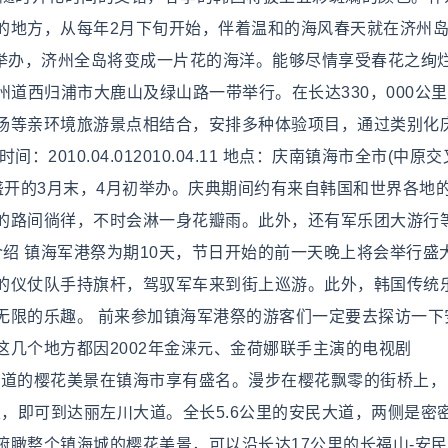
的地方，从每年2月下旬开始，伴着温和的海风春天就在济州
的举办，济州全岛将变成一片花的海洋。能够尽情享受春花之绚
济州道西归浦市大鹿山及绿山路一带举行。在长达330，000公
场等亲环境旅游景点相结合，安排多种体验项目，通过类别化
010.04.012010.04.11 地点：庆南镇海市全市(中原
盛开的3月末，4月初举办。庆典期间约有来自韩国和世界各地的
的路间徜徉，不时会淋一身花瓣雨。此外，还有军乐团大游行
介绍 镇海军港祭为期10天，节日开始的前一天晚上将会举行盛
的仪仗队手持旗杆，驾驭军车来到街上巡游。此外，韩国传统
无限的乐趣。 前来参加镇海军港祭的游客们一定要去探访一下
几个地方都因2002年金涞元、金荷娜联手主演的电视剧
川大道的樱花美景在镇海市享有盛名。漫步在樱花飘零的街桥上
里，即可到达丽左川大道。全长5.6公里的安民大道，两侧是密
瞰整个镇海城的樱花美景，可以沿长达17公里的长福山-安民