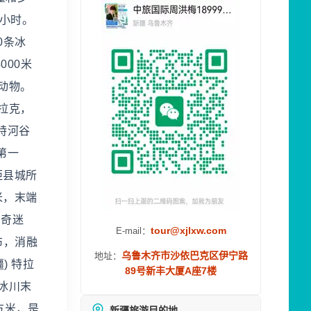
小时。
0条冰
00米
动物。
拉克，
特河谷
第一
距县城所
米，末端
神奇迷
tour@xjlxw.com
E-mail：
布，消融
乌鲁木齐市沙依巴克区伊宁路
地址：
) 特拉
89号新丰大厦A座7楼
，冰川末
方米，是
新疆旅游目的地