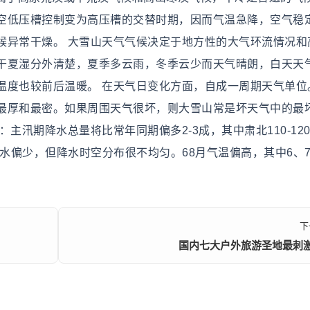
空低压槽控制变为高压槽的交替时期，因而气温急降，空气稳
候异常干燥。 大雪山天气气候决定于地方性的大气环流情况和
干夏湿分外清楚，夏季多云雨，冬季云少而天气晴朗，白天天
温度也较前后温暖。 在天气日变化方面，自成一周期天气单位
最厚和最密。如果周围天气很坏，则大雪山常是坏天气中的最
主汛期降水总量将比常年同期偏多2-3成，其中肃北110-120
降水偏少，但降水时空分布很不均匀。68月气温偏高，其中6、
下
国内七大户外旅游圣地最刺