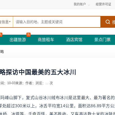
我的账户
经营许可证
有信息
热
热
出疆旅游
商旅租车
酒店宾馆
景点门票
攻略
略探访中国最美的五大冰川
间：10-03
来源：
作者：
浏览：
...
次
珠穆朗玛峰山脚下，复式山谷冰川绒布冰川是这里最大、最为著名
处超过300米以上，冰舌平均宽14公里，面积达86.89平方
冰桥、冰塔等，千奇百怪，美不胜收。又有高达数十米的冰陡