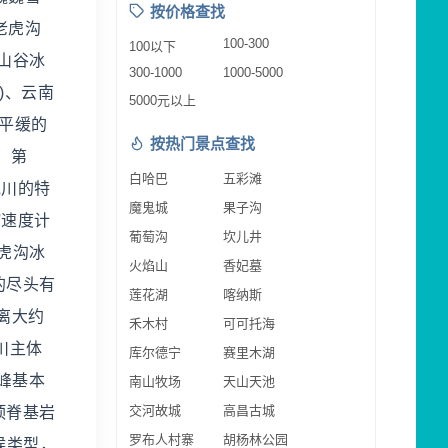
按价格查找
老虎沟
100-300
100以下
山谷冰
300-1000
1000-5000
)、云南
5000元以上
净平缓的
按热门景点查找
。第
白哈巴
五彩滩
冰川的特
魔鬼城
果子沟
缩速度计
葡萄沟
坎儿井
虎沟冰
火焰山
香妃墓
的尽头有
莲花湖
喀纳斯
离大约
禾木村
可可托海
川主体
库尔德宁
赛里木湖
峰基本
南山牧场
天山天池
交河故城
高昌古城
顶脊基岩
罗布人村寨
胡杨林公园
候类型，