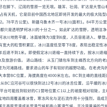
尽在脚下、辽阔的雪原一览无垠。雄浑、壮阔、旷达是大雪山
上占有天机，它是目前中国西北地区即将开发的最大的极大陆型
。78平方公里)、新疆乌鲁木齐一号冰川(面积1。84平方公里
面积都只是透明梦柯冰川的十分之一。如此旷达的雪野，透明洁
柯冰川地势平缓，冰面坡降为3度到6度，人员容易进入、攀登
有宽大的粒雪积累区，冰川温度低至零下8度，表现出稳定性
年后退不到1米。即使假定冰川退缩一直持续下去，按冰川退
象及旅游价值。 进山路线： 从玉门镇包车到主峰西北方向的老
公里为河滩路线，要求进山的车子有较好的越野功能。在老虎沟
本营BC位置，海拔高度在4000米左右。BC到主峰的直线距
计从BC沿河谷可以很快到达12号冰川的冰舌位置，沿平缓的冰
部平台可能找到较好的C1营地位置;C1以上的坡度相对较陡，主
谷盆地四周覆盖着冰雪，寒冻风化与泥石流作用十分强烈，造成
气候属于高原荒漠或半荒漠气候和高山寒漠气候，干冷是普遍的气