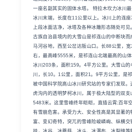
一座名副其实的固体水塔。 特拉木坎力冰川最
冰川末端，长度在11公里以上。冰川上的连
上段冰面洁净，冰塔及各种冰雕形态随处可见。
古族自治县境内的大雪山是祁连山的中断块而
马河谷地，西至公岔达阪山口。长88公里，宽2
右，最高峰5555米，是祁连山北端最高的山
冰川203条，面积159。4平方公里。大雪山
川，长10。1公里，面积21。9平方公里，是
被中国科学院高山冰川研究站的专家们发现。
虎沟内的透明梦柯冰川，属于极大陆型的双支山
5483米。这里雪峰终年皑皑，直插云霄;百
有雪崩危害。承受力大、安全性高是其显著的
富、变幻奇特，突兀的雪峰险峻嶙峋、纵横交
挂，冰谷、冰蘑菇、冰斗、冰瀑布、冰裂缝等