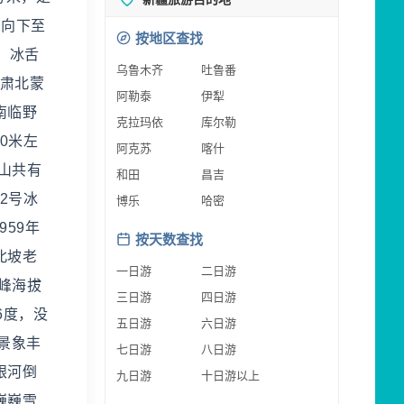
育向下至
按地区查找
。冰舌
乌鲁木齐
吐鲁番
省肃北蒙
阿勒泰
伊犁
南临野
克拉玛依
库尔勒
0米左
阿克苏
喀什
山共有
和田
昌吉
2号冰
博乐
哈密
59年
按天数查找
北坡老
一日游
二日游
峰海拔
三日游
四日游
6度，没
五日游
六日游
景象丰
七日游
八日游
银河倒
九日游
十日游以上
巍巍雪