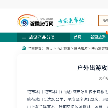
所
旅游产品分类
首页
新疆旅游
>
>
>
当前位置：
首页
西北旅游
陕西旅游
陕西旅游
户外出游攻
更新时
绒布冰川 绒布冰川 (西藏) 绒布冰川位于
绒布冰川长达26公里，平均厚度达120米，最厚
川上有千姿百态、瑰丽罕见的冰塔林、冰茸、