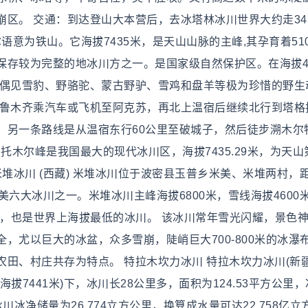
区。 交通：到达登山大本营后，去冰塔林冰川世界大约走34
尔语意为铁山。它海拔7435米，是天山山脉的主峰,其孕育着51
存较为完整的地冰川方之一。是国家级自然保护区。在海拔40
晰偶见雪豹、野骆驼、蒙古野驴、雪鸡和盘羊等极为珍惜的野生
乌鲁木齐乘汽车或飞机至阿克苏，再北上温宿后继续北行到塔格
。另一条路线是从温宿东行60公里至破城子，然后徒步溯木尔
托木尔峰是我国最大的现代冰川区，海拔7435.29米，为天山
堆冰川 (西藏) 米堆冰川位于波密县玉普乡米美、米堆两村，
六大冰川之一。米堆冰川主峰海拔6800米，雪线海拔4600
一，也是世界上海拔最低的冰川。 该冰川常年雪光闪耀，景色
，尤以巨大的冰盆，众多雪崩，陡峭巨大700-800米的冰瀑
田、村庄共存为特点。 特拉木坎力冰川 特拉木坎力冰川(新疆
7441米)下，冰川长28公里多，面积为124.53平方公里
川冰净储量为26.774立方公里，换算成水量可达22.758亿立