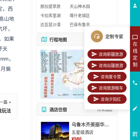
那拉提草原
天山神木园
定，西
卡拉库里湖
喀什老城区
高山地
达瓦昆沙漠
巴音布鲁克
气坏，
定制专家
。如果
行程地图
更多地图
在
坏天
线
咨询新疆旅游
定
mm，
制
咨询出疆旅游
7月偏
咨询夏令营
咨询旅游租车
咨询夕阳红
一篇 »
酒店住宿
所有酒店
激玩法
乌鲁木齐美丽华大酒
五星级酒店
¥
580