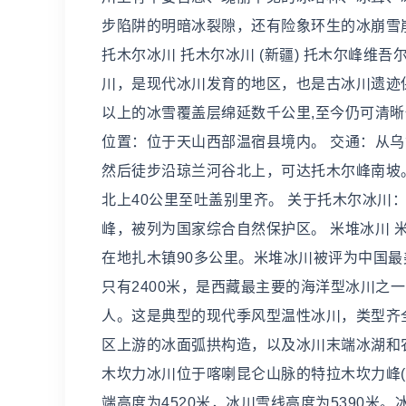
步陷阱的明暗冰裂隙，还有险象环生的冰崩雪崩
托木尔冰川 托木尔冰川 (新疆) 托木尔峰维吾
川，是现代冰川发育的地区，也是古冰川遗迹保
以上的冰雪覆盖层绵延数千公里,至今仍可清
位置：位于天山西部温宿县境内。 交通：从
然后徒步沿琼兰河谷北上，可达托木尔峰南坡
北上40公里至吐盖别里齐。 关于托木尔冰川：
峰，被列为国家综合自然保护区。 米堆冰川 米
在地扎木镇90多公里。米堆冰川被评为中国最美
只有2400米，是西藏最主要的海洋型冰川之
人。这是典型的现代季风型温性冰川，类型齐全
区上游的冰面弧拱构造，以及冰川末端冰湖和农
木坎力冰川位于喀喇昆仑山脉的特拉木坎力峰(海拔
端高度为4520米，冰川雪线高度为5390米。冰