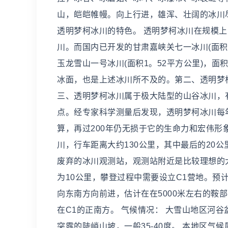
山，皑皑帷幔。向上行进，雄浑、壮阔的冰川
透明梦柯冰川的特色。 透明梦柯冰川在规模
川。而国内已开发的甘肃嘉峡关七一冰川(面积2
玉龙雪山一号冰川(面积1。52平方公里)，
冰面，也是上述冰川所不及的。第二、透明梦
三、透明梦柯冰川属于极大陆型的山谷冰川，
点。经专家科学测量后发现，透明梦柯冰川每
算，再过200年仍无损于它的生命力和宏伟形
川，行车距离大约130公里，其中最后的20
废弃的冰川观测站，观测站附近是比较理想的大
为10公里，攀登过程中需要设立C1营地。预
向东南方向前进，估计在在5000米左右的鞍
在C1的正南方。 气候情况： 大雪山地区河
突露的陡峭山坡，一般35-40度。 本地区