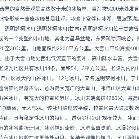
奇异的自然景观是高达数十米的冰塔林，自海拔5200米处发
座冰塔形成一座座冰峰甚是壮观，冰峰下常伴有冰湖，碧波荡漾
 透明梦柯冰川 透明梦柯冰川(甘肃) 透明梦柯冰川位于甘肃
成的一个完整的小山地。其北为昌马盆地，东界疏勒河峡谷，
0至30公里，山地面积约2200平方公里。大雪山平均海拔400
体，由于大雪山地处西北气流直下的要冲，高山降水丰富。大雪
的老虎沟地区共有冰川44条，面积54。3平方公里。老虎沟内的1
祁连山区最大的山谷冰川。 12号冰川，又名透明梦柯冰川，于19
透明梦柯是蒙古语，意为高大宽广的大雪山。祁连山区大雪山
谷冰川，有宽大的粒雪积累区。冰川末端海拔4260米，最高
年空净幽幽，无人惊扰。该冰川坡度较平缓，粒雪区最大坡度数2
特征。具有稳定性冰川的特征。 透明梦柯冰川规模较大，冰面
错的冰谷曲折迂回、冰洞神幻奇妙、冰壁高耸陡峭、冰瀑好似
特有冰川地貌在这里随处可见。各种景观惟妙惟肖。冰川两侧