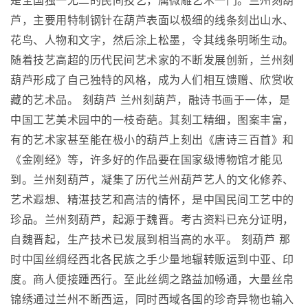
是全国独一无二的民间技艺，属微雕艺术一门。兰州刻葫
芦，主要用特制钢针在葫芦表面以极细的线条刻出山水、
花鸟、人物和文字，然后涂上松墨，令其线条明晰生动。
随着技艺高超的历代民间艺术家的不断发展创新，兰州刻
葫芦形成了自己独特的风格，成为人们相互馈赠、欣赏收
藏的艺术品。 刻葫芦 兰州刻葫芦，融诗书画于一体，是
中国工艺美术园中的一枝奇葩。其刻工精细，图案丰富，
有的艺术家甚至能在极小的葫芦上刻出《唐诗三百首》和
《金刚经》等，许多好的作品要在国家级博物馆才能见
到。兰州刻葫芦，凝集了历代兰州葫芦艺人的文化修养、
艺术遐想、精湛技艺和高洁的情怀，是中国民间工艺中的
珍品。兰州刻葫芦，起源于魏晋。考古资料已充分证明，
自魏晋起，生产技术已发展到相当高的水平。 刻葫芦 那
时中国丝绸经西北各民族之手少量地辗转贩运到中亚、印
度。商人便接踵西行。至此丝绸之路益加畅通，大量丝帛
锦绣通过兰州不断西运，同时西域各国的珍奇异物也输入