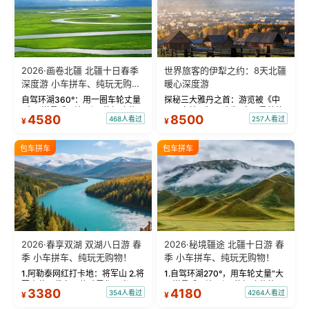
2026·画卷北疆 北疆十日春季
世界旅客的伊犁之约：8天北疆
深度游 小车拼车、纯玩无购
暖心深度游
物！
自驾环湖360°：用一圈车轮丈量
探秘三大雅丹之首：游览被《中
“大西洋最后一滴眼泪”的极致蔚
国国家地理》评选为“中国最美的
4580
8500
468人看过
257人看过
¥
¥
蓝。 赛湖旅拍：甄选多款风格服
三大雅丹”第一名的克拉玛依魔鬼
饰，9张精修美照，定格赛里木湖
城。 中国第一村：探访仅存的图
绝美瞬间。 赛湖坦克300跟车视
瓦人最大村落——禾木村，欣赏
包车拼车
包车拼车
频：专业摄影师...
晨雾与小木...
2026·春享双湖 双湖八日游 春
2026·秘境疆途 北疆十日游 春
季 小车拼车、纯玩无购物！
季 小车拼车、纯玩无购物！
1.阿勒泰网红打卡地：将军山 2.将
1.自驾环湖270°，用车轮丈量“大
军山落日缆车，体验雪都风光 3.
西洋最后一滴眼泪”的极致蔚蓝，
3380
4180
354人看过
4264人看过
¥
¥
将军山，夕阳派对，蹦迪party 4.
让雪山、花海与深邃湖水在转弯
自驾赛里木湖360°环湖 5.二进赛
间连成自由的画卷。 2.特别赠送