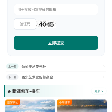
立即提交
葡萄美酒夜光杯
上一篇
西北艺术宫殿莫高窟
下一篇
🔥 新疆包车-拼车
更多 >
散客拼团
小车拼车