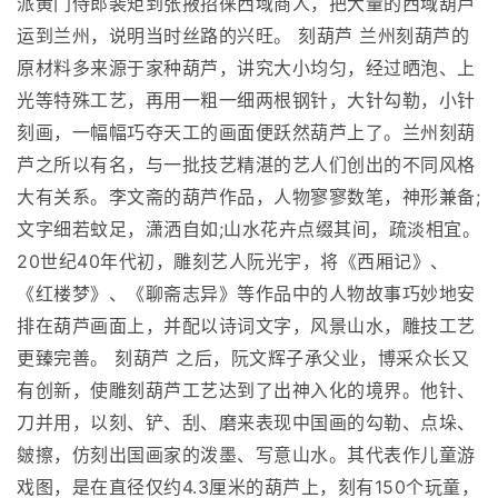
派黄门侍郎裴矩到张掖招徕西域商人，把大量的西域葫芦
运到兰州，说明当时丝路的兴旺。 刻葫芦 兰州刻葫芦的
原材料多来源于家种葫芦，讲究大小均匀，经过晒泡、上
光等特殊工艺，再用一粗一细两根钢针，大针勾勒，小针
刻画，一幅幅巧夺天工的画面便跃然葫芦上了。兰州刻葫
芦之所以有名，与一批技艺精湛的艺人们创出的不同风格
大有关系。李文斋的葫芦作品，人物寥寥数笔，神形兼备;
文字细若蚊足，潇洒自如;山水花卉点缀其间，疏淡相宜。
20世纪40年代初，雕刻艺人阮光宇，将《西厢记》、
《红楼梦》、《聊斋志异》等作品中的人物故事巧妙地安
排在葫芦画面上，并配以诗词文字，风景山水，雕技工艺
更臻完善。 刻葫芦 之后，阮文辉子承父业，博采众长又
有创新，使雕刻葫芦工艺达到了出神入化的境界。他针、
刀并用，以刻、铲、刮、磨来表现中国画的勾勒、点垛、
皴擦，仿刻出国画家的泼墨、写意山水。其代表作儿童游
戏图，是在直径仅约4.3厘米的葫芦上，刻有150个玩童，