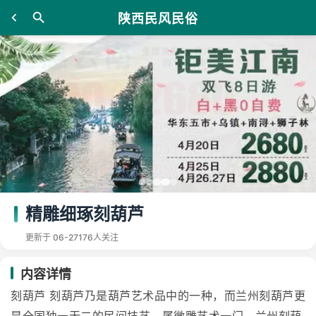
陕西民风民俗
精雕细琢刻葫芦
更新于 06-27
176人关注
内容详情
刻葫芦 刻葫芦乃是葫芦艺术品中的一种，而兰州刻葫芦更