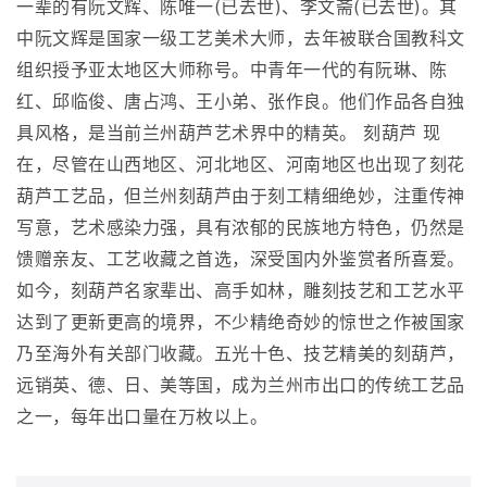
一辈的有阮文辉、陈唯一(已去世)、李文斋(已去世)。其
中阮文辉是国家一级工艺美术大师，去年被联合国教科文
组织授予亚太地区大师称号。中青年一代的有阮琳、陈
红、邱临俊、唐占鸿、王小弟、张作良。他们作品各自独
具风格，是当前兰州葫芦艺术界中的精英。 刻葫芦 现
在，尽管在山西地区、河北地区、河南地区也出现了刻花
葫芦工艺品，但兰州刻葫芦由于刻工精细绝妙，注重传神
写意，艺术感染力强，具有浓郁的民族地方特色，仍然是
馈赠亲友、工艺收藏之首选，深受国内外鉴赏者所喜爱。
如今，刻葫芦名家辈出、高手如林，雕刻技艺和工艺水平
达到了更新更高的境界，不少精绝奇妙的惊世之作被国家
乃至海外有关部门收藏。五光十色、技艺精美的刻葫芦，
远销英、德、日、美等国，成为兰州市出口的传统工艺品
之一，每年出口量在万枚以上。