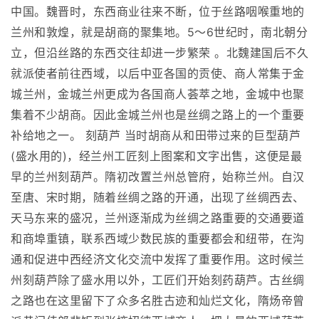
中国。魏晋时，东西商业往来不断，位于丝路咽喉重地的
兰州和敦煌，就是胡商的聚集地。5～6世纪时，南北朝分
立，但沿丝路的东西交往却进一步繁荣 。北魏建国后不久
就派使者前往西域，以后中亚各国的贡使、商人常集于金
城兰州，金城兰州更成为各国商人荟萃之地，金城中也聚
集着不少胡商。因此金城兰州也是丝绸之路上的一个重要
补给地之一。 刻葫芦 当时胡商从和田带过来的巨型葫芦
(盛水用的)，经兰州工匠刻上图案和文字出售，这便是最
早的兰州刻葫芦。隋初改置兰州总管府，始称兰州。自汉
至唐、宋时期，随着丝绸之路的开通，出现了丝绸西去、
天马东来的盛况，兰州逐渐成为丝绸之路重要的交通要道
和商埠重镇，联系西域少数民族的重要都会和纽带，在沟
通和促进中西经济文化交流中发挥了重要作用。这时候兰
州刻葫芦除了盛水用以外，工匠们开始刻药葫芦。古丝绸
之路也在这里留下了众多名胜古迹和灿烂文化，隋炀帝曾