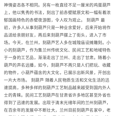
神情姿态各不相同。另有一枚直径不足一厘米的鸡蛋葫芦
上，他以隽秀的书法，刻出了前赤壁赋原文和一幅有着浓
郁国画特色的赤壁夜游图，令人叹为观止。 刻葫芦 最
初，许多人从事刻葫芦只是一种业余爱好，后来开始将作
品送给亲朋好友，再后来刻葫芦摆上了街头，进入了市
场。今天，在兰州，刻葫芦艺人多在城隍庙设摊雕刻。小
小的刻葫芦，作为集兰州传统文化、民间工艺和地域特色
于一身的工艺品，渐渐走出了兰州、走出了甘肃。随着小
葫芦的声名远播，如今，刻葫芦不再只是人们把玩、收藏
的物件，小葫芦蕴含的大文化，已展示出新风景，开创出
一片大市场。 刻葫芦 随着人民物质生活和文化生活的迅
速提高，多种多样的刻葫芦工艺制品越来越受到国内外人
士的青睐。民间工艺刻葫芦在甘肃省许多地区甚至外省也
得到了迅速的发展。出现于清末光绪年间的兰州刻葫芦，
在百余年的发展中不断壮大，兰州目前刻葫芦名家中，老