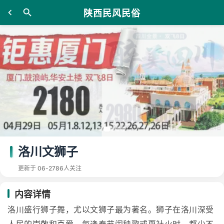
陕西民风民俗
洛川文狮子
更新于 06-27
86人关注
内容详情
洛川盛行狮子舞，尤以文狮子最为著名。狮子在洛川深受