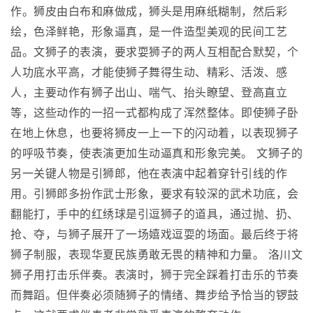
作。狮皮由白布和麻做成，狮头是用麻纸糊制，然后彩
绘，色泽鲜艳，形象逼真，是一件造型美观的民间工艺
品。文狮子的表演，要求耍狮子的两人互相配合默契，个
人功底水平高，才能使狮子舞得生动、精彩、活泼、感
人，主要动作有狮子出山、喘气、抬头瞭望、登高直立
等，这些动作的一招一式都构成了浑然整体。即使狮子卧
在地上休息，也要将狮皮一上一下的闪动着，以表现狮子
的呼吸节奏，使表演更加生动逼真和形象完美。 文狮子的
另一关键人物是引狮郎，他在表演中起着穿针引线的作
用。引狮郎多扮作武士形象，要求有较深的武术功底，会
翻能打，手中的红绣球是引逗狮子的道具，通过抛、扔、
抢、夺，与狮子展开了一场嬉戏逗耍的场面。最后终于将
狮子制服，表现华夏民族勇敢无畏的精神和力量。 洛川文
狮子用打击乐伴奏。表演时，狮于完全踩着打击乐的节奏
而舞蹈。但伴奏必须随狮子的情绪、舞步给予恰当的锣鼓