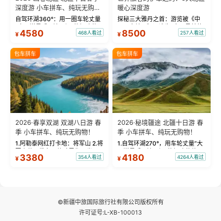
深度游 小车拼车、纯玩无购
暖心深度游
物！
自驾环湖360°：用一圈车轮丈量
探秘三大雅丹之首：游览被《中
“大西洋最后一滴眼泪”的极致蔚
国国家地理》评选为“中国最美的
4580
8500
468人看过
257人看过
¥
¥
蓝。 赛湖旅拍：甄选多款风格服
三大雅丹”第一名的克拉玛依魔鬼
饰，9张精修美照，定格赛里木湖
城。 中国第一村：探访仅存的图
绝美瞬间。 赛湖坦克300跟车视
瓦人最大村落——禾木村，欣赏
包车拼车
包车拼车
频：专业摄影师...
晨雾与小木...
2026·春享双湖 双湖八日游 春
2026·秘境疆途 北疆十日游 春
季 小车拼车、纯玩无购物！
季 小车拼车、纯玩无购物！
1.阿勒泰网红打卡地：将军山 2.将
1.自驾环湖270°，用车轮丈量“大
军山落日缆车，体验雪都风光 3.
西洋最后一滴眼泪”的极致蔚蓝，
3380
4180
354人看过
4264人看过
¥
¥
将军山，夕阳派对，蹦迪party 4.
让雪山、花海与深邃湖水在转弯
自驾赛里木湖360°环湖 5.二进赛
间连成自由的画卷。 2.特别赠送
湖随心游，邂逅湖畔日出浪漫...
那拉提景区3公里内，落地窗三钻
民宿 3.那...
©新疆中旅国际旅行社有限公司版权所有
许可证号:L-XB-100013