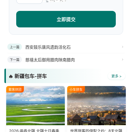
立即提交
西安鼓乐唐风遗韵活化石
上一篇
慈禧太后御用腊肉陕南腊肉
下一篇
🔥 新疆包车-拼车
更多 >
散客拼团
小车拼车
2026·画卷北疆 北疆十日春季
世界旅客的伊犁之约：8天北疆