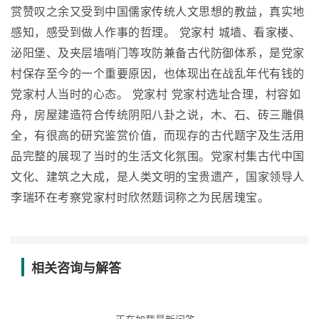
赏赞叹之余又受到中国儒家传统人文思想的教益，真实地
感知，感受到做人作事的哲理。 党家村 城墙、看家楼、
泌阳堡、及夹层墙哨门等攻防兼备古代防御体系，是党家
村保存至今的一个重要原因，也体现出在战乱年代有钱的
党家村人当时的心态。 党家村 党家村选址合理，村容如
舟，房屋建造符合传统阴阳八卦之说，木、石、砖三雕俱
全，有很高的研究鉴赏价值，而现存的古代题字及生活用
品完整的展现了当时的生活文化氛围。党家村集古代中国
文化、建筑之大成，是人类文明的宝贵遗产，国家领导人
李瑞环在考察党家村时欣然题词称之为民居瑰宝。
相关咨询与解答