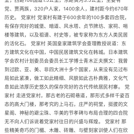
里，西距108国道1.5公里，东距黄河3.5公里，主要有
党、贾两族，320户人家，1400余人，建村距今约670年
历史。 党家村 党家村有建于600余年的100多套四合院，
有保存完好的城堡、暗道、风水塔、贞节牌坊、家祠、哨
楼等建筑，以及祖谱、村史等，被专家称为东方人类民居
的活化石。 党家村 英国皇家建筑学会查理教授说道：东
方建筑文化在中国，中国民居建筑文化在韩城。日本建筑
学会农村计划委员会委员长工学博士青木正夫撰文：我曾
到过欧、亚、美、非四大洲十多个国家，从来没有见过布
局如此紧凑，做工如此精细、风貌如此古朴典雅，文化气
息如此浓厚历史悠久的保存完好的古代传统居民村寨。 党
家村 走进党家村，那古老的石砌巷道，那形式多样千姿百
态的高大门楼，那考究的上马石，庄严的祠堂，挺拔的文
星阁、神秘的避尘珠、华美的节孝碑与布局合理的四合院
无不向人们诉说着党家村往日的兴盛与辉煌。 党家村 那
些精美奇巧的门楣、木雕、砖雕、与壁刻家训使人们在欣