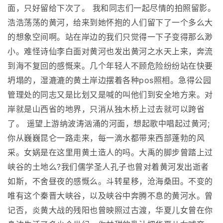
面，只好留给下次了。 我和同志们一起尽情的拍照留影。
浩浩荡荡的黄河，给来到她怀抱的人们留下了一个多么大
的想象空间啊。站在岸边的我们只觉得一下子变得那么渺
小。难怪诗仙李白面对黄河也发出黄河之水天上来，奔流
到海不复回的感慨来。几个年轻人不顾危险纷纷站在快要
坍塌的，湿漉漉的黄土岸边摆着各种pos照相。急得公园
管理处的同志又是比划又是喊的叫他们到安全地方来。对
岸就是山西省的地界，只消从独木桥上过去就可以跨省
了。 遥望上游纳波涛汹涌的河面，想起歌中唱起过黄河;
你从巍巍昆仑一路走来，每一滴水都带来西部蓬勃的风
采。女娲是在这里用黄土造人的吗。大禹的脚步曾踏上过
峡谷的土地么?我们儒学圣人孔子也曾对着黄河发出逝者
如斯，不舍昼夜的感慨么。斗转星移，沧海桑田。不变的
唯有这个秦晋大峡谷，以及峡谷中奔腾不息的黄河水。曾
记否，炎黄大战的残阳也曾映照过古渡，华夏儿女曾在你