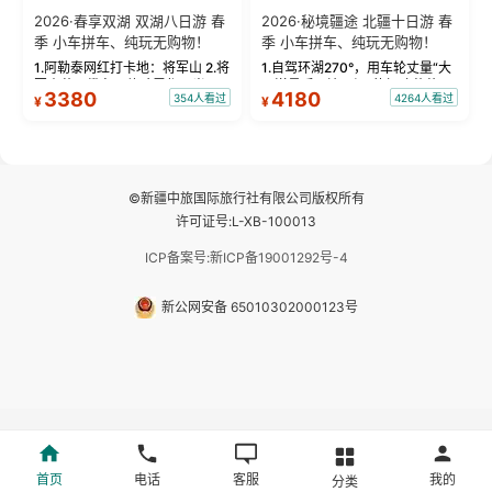
2026·春享双湖 双湖八日游 春
2026·秘境疆途 北疆十日游 春
季 小车拼车、纯玩无购物！
季 小车拼车、纯玩无购物！
1.阿勒泰网红打卡地：将军山 2.将
1.自驾环湖270°，用车轮丈量“大
军山落日缆车，体验雪都风光 3.
西洋最后一滴眼泪”的极致蔚蓝，
3380
4180
354人看过
4264人看过
¥
¥
将军山，夕阳派对，蹦迪party 4.
让雪山、花海与深邃湖水在转弯
自驾赛里木湖360°环湖 5.二进赛
间连成自由的画卷。 2.特别赠送
湖随心游，邂逅湖畔日出浪漫...
那拉提景区3公里内，落地窗三钻
民宿 3.那...
©新疆中旅国际旅行社有限公司版权所有
许可证号:L-XB-100013
ICP备案号:新ICP备19001292号-4
新公网安备 65010302000123号
首页
电话
客服
我的
分类