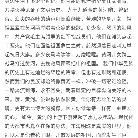
身边生活了多少个世纪。你甘甜的乳汁把华夏儿女哺育，
刀耕火种见证了文明历史。 九十九道弯的黄河哟，曾记
否。浪尖的吞吐的葫芦舟随浪颠簸，苦难的华夏儿女，祖
祖辈辈在黄河两岸唱着苍凉的悲歌。多少夜，怒吼的狂风
中，共产党毛主席领导的红军指战员们，他们在滩头点起
了篝火。他们在面临祖国危亡之时，毅然迎着日寇刺刀举
起抗日大旗。多少夜马鸣啸啸，刀磨嚯嚯。黄河儿女跨上
战马打过黄河，去挽救风雨飘摇中的祖国。 我们中华民族
的历史上有过灿烂的辉煌的篇章，但也有过踟躇和迷惘。
然而我们的民族却始终像黄河一样，冲破一切艰难险阻，
一路奔流到海，永不回头，朝着既定的目标奔向美好的未
来。哦，黄河。虽说你依然很黄，但你有无比圣洁的灵
魂，更有无比博大的胸襟。因为你像母亲一样有一颗慈爱
的心。 如今，黄河的上游下游建起了水力发电站。现代化
的大都市也矗立在你的身边。东海明珠是真实的世界。你
别以为是你看花了眼。开放发展的祖国，面貌发生了巨