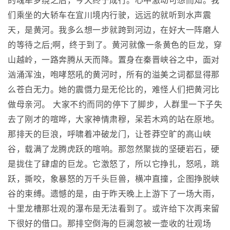
的魂牵梦绕之后，今天终于成行。心中激动可想而知。我
们乘坐的大轿车在宜川境内行驶，远远的就听到水声震
天，是黄河。我多么想一步就跨到河边，在好大一阵磨人
的等待之后;啊，终于到了。黄河就像一条黄色的巨龙，穿
山越岭，一路奔腾从天而降。置身在秦晋峡谷之中，面对
汹涌浑浊，咆哮怒吼的黄河时，所有的溢美之词都显得那
么苍白无力。她的震慑力是无伦比的，难怪人们把黄河比
做母亲河。 大家不约而同的停下了脚步，人群里一下子失
去了刚才的喧哗，大家神情肃穆，呆若木鸡的站在原地。
那排天的巨浪，呼啸着冲破龙门，让苍莽空旷的高山峡
谷，载满了龙腾虎跃的喧响。那忽然聚拢的坚硬岩石，硬
是拢住了肆虐的巨龙。它激怒了，所以它挣扎，怒吼，跳
跃，撕咬，象暴怒的万千头巨兽，横冲直撞，企图挣脱峡
谷的束缚。遗憾的是，由于昨天晚上上游下了一场大雨，
十里龙槽那壮观的瀑布是无法看到了。或许给下次再来留
下很好的借口。那排空倒海的巨澜忽被一壶收的壮观场