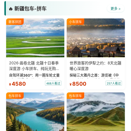
🔥 新疆包车-拼车
更多 >
散客拼团
小车拼车
2026·画卷北疆 北疆十日春季
世界旅客的伊犁之约：8天北疆
深度游 小车拼车、纯玩无购
暖心深度游
物！
自驾环湖360°：用一圈车轮丈量
探秘三大雅丹之首：游览被《中
“大西洋最后一滴眼泪”的极致蔚
国国家地理》评选为“中国最美的
4580
8500
468人看过
257人看过
¥
¥
蓝。 赛湖旅拍：甄选多款风格服
三大雅丹”第一名的克拉玛依魔鬼
饰，9张精修美照，定格赛里木湖
城。 中国第一村：探访仅存的图
绝美瞬间。 赛湖坦克300跟车视
瓦人最大村落——禾木村，欣赏
包车拼车
包车拼车
频：专业摄影师...
晨雾与小木...