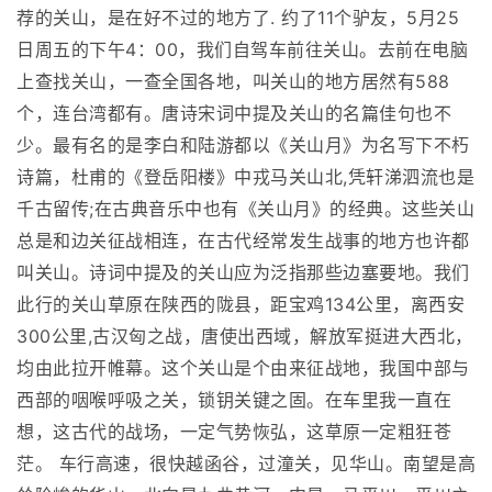
荐的关山，是在好不过的地方了. 约了11个驴友，5月25
日周五的下午4：00，我们自驾车前往关山。去前在电脑
上查找关山，一查全国各地，叫关山的地方居然有588
个，连台湾都有。唐诗宋词中提及关山的名篇佳句也不
少。最有名的是李白和陆游都以《关山月》为名写下不朽
诗篇，杜甫的《登岳阳楼》中戎马关山北,凭轩涕泗流也是
千古留传;在古典音乐中也有《关山月》的经典。这些关山
总是和边关征战相连，在古代经常发生战事的地方也许都
叫关山。诗词中提及的关山应为泛指那些边塞要地。我们
此行的关山草原在陕西的陇县，距宝鸡134公里，离西安
300公里,古汉匈之战，唐使出西域，解放军挺进大西北，
均由此拉开帷幕。这个关山是个由来征战地，我国中部与
西部的咽喉呼吸之关，锁钥关键之固。在车里我一直在
想，这古代的战场，一定气势恢弘，这草原一定粗狂苍
茫。 车行高速，很快越函谷，过潼关，见华山。南望是高