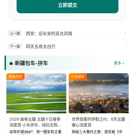
立即提交
西安：旧长安的亘古风情
上一篇
四天五夜太白行
下一篇
🔥 新疆包车-拼车
更多 >
散客拼团
小车拼车
2026·画卷北疆 北疆十日春季
世界旅客的伊犁之约：8天北疆
深度游 小车拼车、纯玩无购
暖心深度游
物！
自驾环湖360°：用一圈车轮丈量
探秘三大雅丹之首：游览被《中