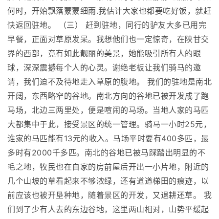
何时，开始飘落蒙蒙细雨.我估计大家也都要吃好饭，就赶
快返回驻地。 （三） 赶到驻地，同行的驴友大多已用完
早餐，正面对草原发呆。我想他们也一定惊奇，在陕甘交
界的西部，竟有如此靓丽的美景，她能吸引所有人的眼
球，深深震撼每个人的心灵。谢绝老板让我们骑马的邀
请，我们迫不及待地走入草原的腹地。 我们的驻地是南北
开阔，东西略窄的谷地。南北方向的谷地已被开发成了跑
马场，北边三两里处，便是喧闹的马场。当地人家的马匹
大都集中于此，接受景区的统一管理。骑马一小时25元，
谁家的马匹能有13元的收入。马场平时要有400多匹，最
多时有2000千多匹。南北的谷地已被马踩踏出明显的不
毛之地，牧民也在自家的房前屋后开出一小片地，附近的
几个山坡的草看起来不够浓绿，还有道道梯田的痕迹，以
前应该也被开垦种地，随着景区的开发，又退耕还草。 我
们到了少有人去的东边谷地，这里两山相对，山势平缓起