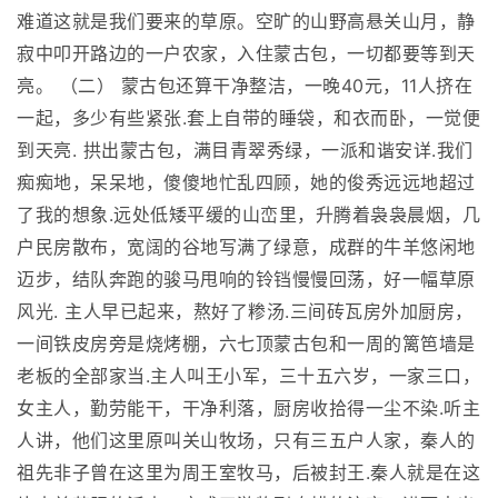
难道这就是我们要来的草原。空旷的山野高悬关山月，静
寂中叩开路边的一户农家，入住蒙古包，一切都要等到天
亮。 （二） 蒙古包还算干净整洁，一晚40元，11人挤在
一起，多少有些紧张.套上自带的睡袋，和衣而卧，一觉便
到天亮. 拱出蒙古包，满目青翠秀绿，一派和谐安详.我们
痴痴地，呆呆地，傻傻地忙乱四顾，她的俊秀远远地超过
了我的想象.远处低矮平缓的山峦里，升腾着袅袅晨烟，几
户民房散布，宽阔的谷地写满了绿意，成群的牛羊悠闲地
迈步，结队奔跑的骏马甩响的铃铛慢慢回荡，好一幅草原
风光. 主人早已起来，熬好了糁汤.三间砖瓦房外加厨房，
一间铁皮房旁是烧烤棚，六七顶蒙古包和一周的篱笆墙是
老板的全部家当.主人叫王小军，三十五六岁，一家三口，
女主人，勤劳能干，干净利落，厨房收拾得一尘不染.听主
人讲，他们这里原叫关山牧场，只有三五户人家，秦人的
祖先非子曾在这里为周王室牧马，后被封王.秦人就是在这