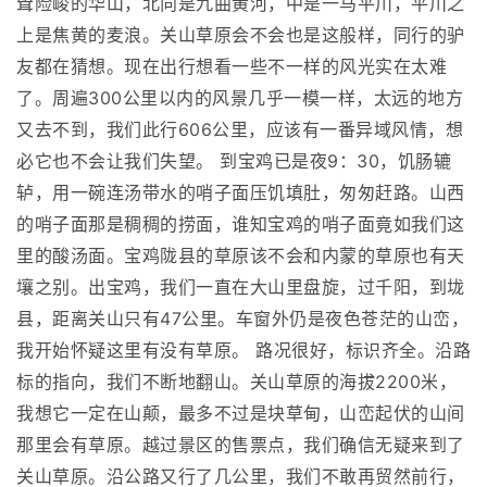
耸险峻的华山，北向是九曲黄河，中是一马平川，平川之
上是焦黄的麦浪。关山草原会不会也是这般样，同行的驴
友都在猜想。现在出行想看一些不一样的风光实在太难
了。周遍300公里以内的风景几乎一模一样，太远的地方
又去不到，我们此行606公里，应该有一番异域风情，想
必它也不会让我们失望。 到宝鸡已是夜9：30，饥肠辘
轳，用一碗连汤带水的哨子面压饥填肚，匆匆赶路。山西
的哨子面那是稠稠的捞面，谁知宝鸡的哨子面竟如我们这
里的酸汤面。宝鸡陇县的草原该不会和内蒙的草原也有天
壤之别。出宝鸡，我们一直在大山里盘旋，过千阳，到垅
县，距离关山只有47公里。车窗外仍是夜色苍茫的山峦，
我开始怀疑这里有没有草原。 路况很好，标识齐全。沿路
标的指向，我们不断地翻山。关山草原的海拔2200米，
我想它一定在山颠，最多不过是块草甸，山峦起伏的山间
那里会有草原。越过景区的售票点，我们确信无疑来到了
关山草原。沿公路又行了几公里，我们不敢再贸然前行，