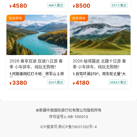
“大西洋最后一滴眼泪”的极致蔚
国国家地理》评选为“中国最美的
4580
8500
468人看过
257人看过
¥
¥
蓝。 赛湖旅拍：甄选多款风格服
三大雅丹”第一名的克拉玛依魔鬼
饰，9张精修美照，定格赛里木湖
城。 中国第一村：探访仅存的图
绝美瞬间。 赛湖坦克300跟车视
瓦人最大村落——禾木村，欣赏
包车拼车
包车拼车
频：专业摄影师...
晨雾与小木...
2026·春享双湖 双湖八日游 春
2026·秘境疆途 北疆十日游 春
季 小车拼车、纯玩无购物！
季 小车拼车、纯玩无购物！
1.阿勒泰网红打卡地：将军山 2.将
1.自驾环湖270°，用车轮丈量“大
军山落日缆车，体验雪都风光 3.
西洋最后一滴眼泪”的极致蔚蓝，
3380
4180
354人看过
4264人看过
¥
¥
将军山，夕阳派对，蹦迪party 4.
让雪山、花海与深邃湖水在转弯
自驾赛里木湖360°环湖 5.二进赛
间连成自由的画卷。 2.特别赠送
湖随心游，邂逅湖畔日出浪漫...
那拉提景区3公里内，落地窗三钻
民宿 3.那...
©新疆中旅国际旅行社有限公司版权所有
许可证号:L-XB-100013
ICP备案号:新ICP备19001292号-4