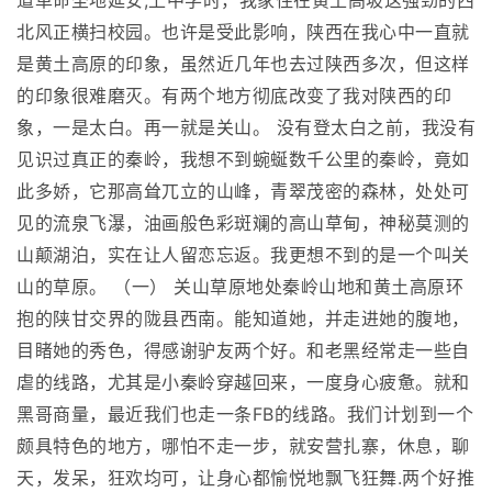
道革命圣地延安;上中学时，我家住在黄土高坡这强劲的西
北风正横扫校园。也许是受此影响，陕西在我心中一直就
是黄土高原的印象，虽然近几年也去过陕西多次，但这样
的印象很难磨灭。有两个地方彻底改变了我对陕西的印
象，一是太白。再一就是关山。 没有登太白之前，我没有
见识过真正的秦岭，我想不到蜿蜒数千公里的秦岭，竟如
此多娇，它那高耸兀立的山峰，青翠茂密的森林，处处可
见的流泉飞瀑，油画般色彩斑斓的高山草甸，神秘莫测的
山颠湖泊，实在让人留恋忘返。我更想不到的是一个叫关
山的草原。 （一） 关山草原地处秦岭山地和黄土高原环
抱的陕甘交界的陇县西南。能知道她，并走进她的腹地，
目睹她的秀色，得感谢驴友两个好。和老黑经常走一些自
虐的线路，尤其是小秦岭穿越回来，一度身心疲惫。就和
黑哥商量，最近我们也走一条FB的线路。我们计划到一个
颇具特色的地方，哪怕不走一步，就安营扎寨，休息，聊
天，发呆，狂欢均可，让身心都愉悦地飘飞狂舞.两个好推