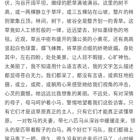
伏，沟谷开阔平坦，嫩绿的肥草满坡满谷。这里的树不
高，或一两棵静立于草坪，或三五棵站在山坡，整片的林
则聚集丘顶。林间，树下，坡谷全是整齐划一的青草。这
草竟如人工修剪般的一律，远远望去，好似墨绿色的地
毯。近观，草丛中密布盛开的蒲公英的小黄花，还有高高
竖起白色球蕾，蝶飞蜂舞，将草原点缀的娇艳妩媚。身处
其中，左右四盼，处处美景，让人目不暇接，心旷神怡。
太美丽了，我不知道用什么语言表达，我的文字怎么描述
都显得苍白无力。我们都呆了，都没有言语，或疯狂地拍
摄，或立，或爬，或躺用心来感受她给我们视角的冲击，
心灵的震憾。她远远比我想象的美丽。不远处，有对深情
的母子，母马呵护着小马，警惕地望着我们这些访客。只
有它们才是这草原真正的主人，只有它们才能真正读懂草
原。 一对牧马的夫妻，带七八匹马从深谷中缓缓走来，领
头的是匹带着鞍子的白马。两个好拦下马队，我们都骑上
骏马秀了一把。很久，很久没有如此亲近过马了，小时候