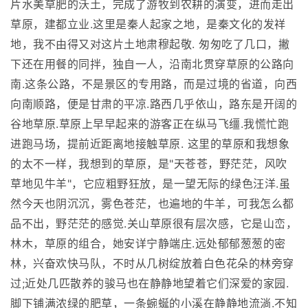
片水美草肥的沃土，完成了游牧到农耕的演变，进而走出
草原，建都立业.这里是秦人起家之地，是秦文化的发祥
地，我不由得又对这片土地肃穆起敬. 匆匆吃了几口，撇
下还在用餐的同拌，独自一人，沿南北贯穿草原的公路向
南.这条公路，不是景区的专用路，而是过境的省道，向西
向南顺路，便是甘肃的平凉.路西几乎依山，路东是开阔的
谷地草原.草原上早早起来的游客正在纵马飞缰.我慌忙跑
进跑马场，提前近距离地接触草原. 这里的草原和我想象
的太不一样，我想到的草原，是"天苍苍，野茫茫，风吹
草地见牛羊"，它应粗野狂放，是一望无际的绿色汪洋.虽
然今天也阴沉沉，雾色苍茫，也遍地的牛羊，可我怎么都
品不出，野茫茫的感觉.关山草原很有层次感，它是山峦，
林木，草原的组合，她安详宁静端庄.远处郁郁葱葱的密
林，兴奋欢快马队，不时从几树绽放着白色花朵的林旁穿
过;近处几匹散养的骏马也在静静地望着它们深爱的家园.
脚下铺满浓绿的肥草，一条蜿蜒的小溪在静静地流淌.不知