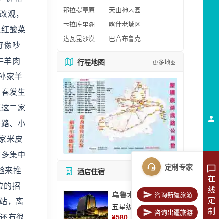
那拉提草原
天山神木园
有改观，
卡拉库里湖
喀什老城区
红红酸菜
达瓦昆沙漠
巴音布鲁克
好像吵
牛羊肉
行程地图
更多地图
孙家羊
，春发生
恒这二家
平路、小
薛家米皮
馆多集中
定制专家
验来推
酒店住宿
所有酒店
在
位的招
线
乌鲁木齐美丽华大酒
咨询新疆旅游
定
4站，离
五星级酒店
制
咨询出疆旅游
，还有很
¥
580