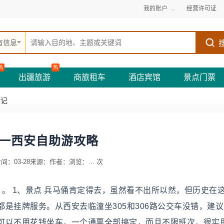
我的账户
经营许可证
有信息
热
热
出疆旅游
商旅租车
酒店宾馆
景点门票
游记
一西安自助游攻略
间：03-28
来源：
作者：
浏览：
...
次
。 1、景点 兵马俑肯定得去，虽然看不出所以然，但历史在
是挂牌服务。从西安去临潼坐305和306路公交车没错，建
可以不用花钱坐车，一个通票全部搞定，而且不限班次，很实