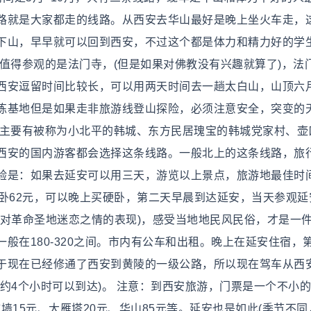
路就是大家都走的线路。从西安去华山最好是晚上坐火车走，
下山，早早就可以回到西安，不过这个都是体力和精力好的学
值得参观的是法门寺，(但是如果对佛教没有兴趣就算了)，法
西安逗留时间比较长，可以用两天时间去一趟太白山，山顶六
练基地但是如果走非旅游线登山探险，必须注意安全，突变的
，主要有被称为小北平的韩城、东方民居瑰宝的韩城党家村、壶
西安的国内游客都会选择这条线路。一般北上的这条线路，旅
验是：如果去延安可以用三天，游览以上景点，旅游地最佳时
、硬卧62元，可以晚上买硬卧，第二天早晨到达延安，当天参观延
种对革命圣地迷恋之情的表现)，感受当地地民风民俗，才是一
般在180-320之间。市内有公车和出租。晚上在延安住宿，
于现在已经修通了西安到黄陵的一级公路，所以现在驾车从西
约4个小时可以到达)。 注意：到西安旅游，门票是一个不小
城墙15元、大雁塔20元、华山85元等。延安也是如此(季节不