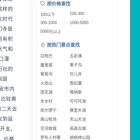
按价格查找
这样的
100-300
100以下
生时代
300-1000
1000-5000
门寺是
5000元以上
月有积
按热门景点查找
天气和
白哈巴
五彩滩
口瀑
魔鬼城
果子沟
行社的
葡萄沟
坎儿井
间是
火焰山
香妃墓
安市内
莲花湖
喀纳斯
件比较爽
禾木村
可可托海
第二天去
库尔德宁
赛里木湖
安到延
南山牧场
天山天池
交河故城
高昌古城
的开支，
罗布人村寨
胡杨林公园
同，价格