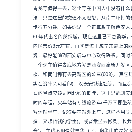
青龙寺值得一去，这个寺在中国人中没有什么
法，只是这里的交通不太理想，从南二环打的
步行五分钟。如果你是一个正真想了解西安人
60年代出名的纺织城，现在这里已不复繁华，
内区票价3元左右。再就是位于咸宁东路上的
观，最好能够到西安后与中心取得联系。同时
一个现在值得去底地方就是西安西高新开发区
楼、和南门都有去高新区的公车(608)。 
实在没什么可看的)，汉长安城遗址等，而且
看的景点应该是西北线的乾陵，这里是武则天
时的车程，火车站有专线旅游车(千万不要坐私
客运站坐车，记得要在站外上车，这样不用等
多，又想省钱的学生)。或者乘坐去彬县、长
合)。 东线不用说就是华山了，爬华山的最好