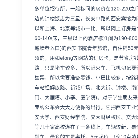
多单位招待所，一般标间的房价在120-220
边的钟楼饭店为三星，长安中路的西安宾馆为
以和上海、北京等城市一比。所以网上订房是个
60-140/床，三星以上的酒店标准间为190
城墙巷入口)的西安书院青年旅馆，自住铺50
须的，用如elong等网站的订房卡，是节省房
路，只是堵车较多，所以赶火车、飞机切记要
售票，所以需要准备零钱。小巴比较多，按路程收
车站经解放路、新城广场、北大街、钟楼、南门
门、大雁塔、小寨、医学院)。对于学生朋友
专线公车会大大方便你的出行，它把西安工业
安大学、西安财经学院、交大财经校区、交大
等几十家高校连在了一条线上，车辆较新，票
到车，最多的车是奥托，5元起价，(晚10点凌晨