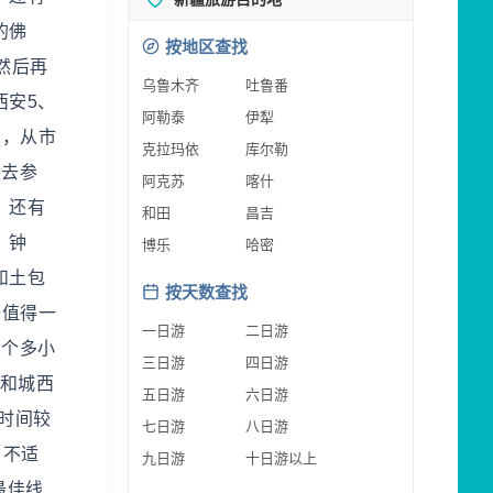
的佛
按地区查找
然后再
乌鲁木齐
吐鲁番
西安5、
阿勒泰
伊犁
1，从市
克拉玛依
库尔勒
要去参
阿克苏
喀什
。还有
和田
昌吉
、钟
博乐
哈密
和土包
按天数查找
较值得一
一日游
二日游
2个多小
三日游
四日游
)和城西
五日游
六日游
时间较
七日游
八日游
日不适
九日游
十日游以上
最佳线