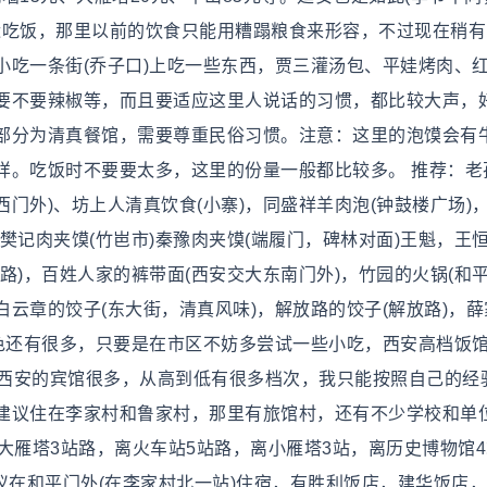
附近吃饭，那里以前的饮食只能用糟蹋粮食来形容，不过现在稍
小吃一条街(乔子口)上吃一些东西，贾三灌汤包、平娃烤肉、
要不要辣椒等，而且要适应这里人说话的习惯，都比较大声，
部分为清真餐馆，需要尊重民俗习惯。注意：这里的泡馍会有
样。吃饭时不要要太多，这里的份量一般都比较多。 推荐：老
西门外)、坊上人清真饮食(小寨)，同盛祥羊肉泡(钟鼓楼广场)
，樊记肉夹馍(竹岜市)秦豫肉夹馍(端履门，碑林对面)王魁，王
路)，百姓人家的裤带面(西安交大东南门外)，竹园的火锅(和
白云章的饺子(东大街，清真风味)，解放路的饺子(解放路)，
特色还有很多，只要是在市区不妨多尝试一些小吃，西安高档饭
 西安的宾馆很多，从高到低有很多档次，我只能按照自己的经
建议住在李家村和鲁家村，那里有旅馆村，还有不少学校和单
大雁塔3站路，离火车站5站路，离小雁塔3站，离历史博物馆
议在和平门外(在李家村北一站)住宿，有胜利饭店，建华饭店