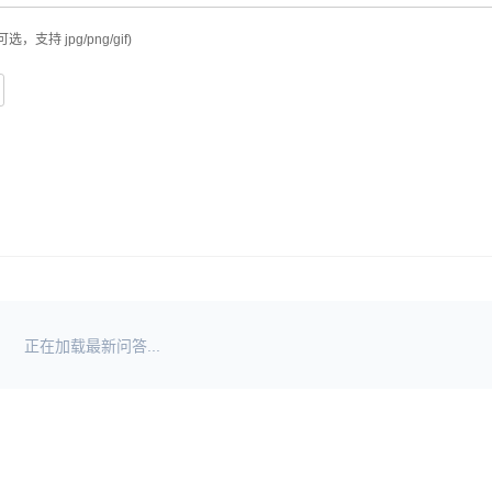
可选，支持 jpg/png/gif)
正在加载最新问答...