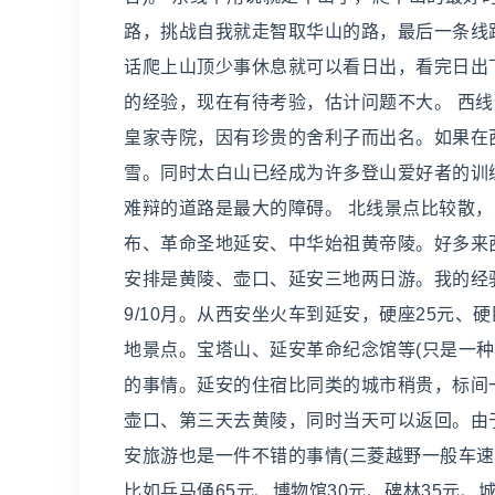
路，挑战自我就走智取华山的路，最后一条线
话爬上山顶少事休息就可以看日出，看完日出
的经验，现在有待考验，估计问题不大。 西线
皇家寺院，因有珍贵的舍利子而出名。如果在
雪。同时太白山已经成为许多登山爱好者的训
难辩的道路是最大的障碍。 北线景点比较散
布、革命圣地延安、中华始祖黄帝陵。好多来
安排是黄陵、壶口、延安三地两日游。我的经
9/10月。从西安坐火车到延安，硬座25元
地景点。宝塔山、延安革命纪念馆等(只是一
的事情。延安的住宿比同类的城市稍贵，标间一
壶口、第三天去黄陵，同时当天可以返回。由
安旅游也是一件不错的事情(三菱越野一般车速
比如兵马俑65元、博物馆30元、碑林35元、