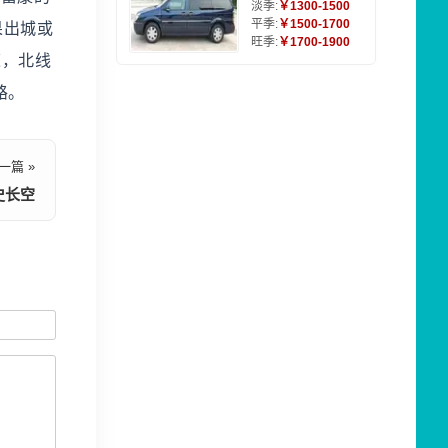
淡季:
￥1300-1500
平季:
￥1500-1700
果出城或
旺季:
￥1700-1900
速，北线
路。
一篇 »
史长空