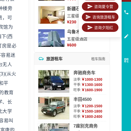
咨询夏令营
钟楼旁
新疆石河子凯瑞酒店
三星级酒店
咨询旅游租车
贵，可
¥
230
宾馆为
咨询夕阳红
乌鲁木齐海德大酒店
墙下(西
五星级酒店
¥
600
订房是必
不容易迷
旅游租车
租车指南
为无人
奔驰商务车
)(从火
淡季:
￥1000-1300
和平
平季:
￥1300-1600
旺季:
￥1600-1900
的教育
丰田4500
学、长
淡季:
￥1200-1500
北大学
平季:
￥1500-1800
旺季:
￥1800-2400
容易叫
7座别克商务
和富康的