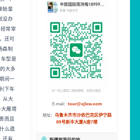
秦始皇
就没办
还经常宰
，还可
杨森制
，车型是
内的大多
期间一
寺(下车
，从大
tour@xjlxw.com
E-mail：
-大雁塔
乌鲁木齐市沙依巴克区伊宁路
地址：
贵而且
89号新丰大厦A座7楼
有什么遗
，还有
新疆旅游目的地