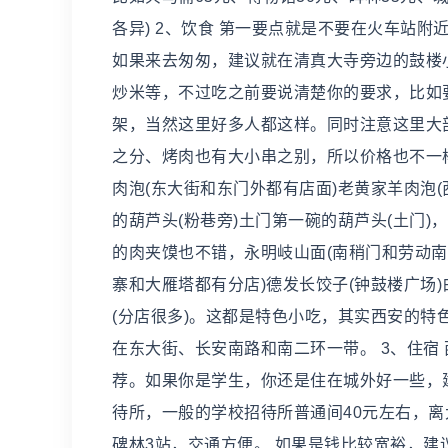
各异) 2、饮食 第一要点就是不要在火车站
如果来去匆匆，建议就在清真大寺旁边的鼓楼
炒米等，不过吃之前要说清楚你的要求，比如
架，当然这里好多人都这样。同时注意这里大
之分、烤肉也有大小串之别，所以价格也不一
肉泡(东大街和东门外都有店面)老黄家羊肉泡(
的葫芦头(粉巷旁)土门第一碗的葫芦头(土门)
的肉夹馍也不错，永明岐山面(南稍门和劳动南
寨和大雁塔都有分店)德发长饺子(钟鼓楼广场)
(分店很多)。这都是特色小吃，其实西安的
在东大街、长安南路和南二环一带。 3、住宿
荐。如果你是学生，你还是住在城外好一些，
待所，一般的学校招待所普通间40元左右，离
碑林3站，交通方便。 如果是钱比较宽裕，建