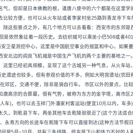
名气，但却是日本佛教的根，遣唐八使中的六个都是在这里学
去比较方便，也可以从火车站或者李家村坐25路到青龙寺下车
，除这些景点之外，有几个地方可以去看看：西安市的东郊是
但是依然象征着一段历史。去纺织城可以乘坐小巴508或者40
西安卫星测控中心，这里是中国航空事业的摇篮和中心，如果
西安北边的阎良飞机城是中国生产飞机的两个主要的基地之一
，这里已经初具规模，呈现了这个古城另一种气息，从火车站
其它历史遗迹也较多，但有参观价值的不多，例如大明宫遗址(农田
都在郊区，交通不便，除非是骑自行车。 市区以外的景点，比
和唐高宗的合葬墓，很有气势，被称为东方的金字塔，离市区
人车)，也可以去玉祥门外潘家村客运站(便宜10元以内，车多
太久，到乾县下车，再坐其他车去乾陵就很近了(这个方法适合
武、永寿方向的长途车在乾陵下车可以直接到达(这种方法节假
时间是5月~10月，共有三条线路，缆车是下山和体力不好的人