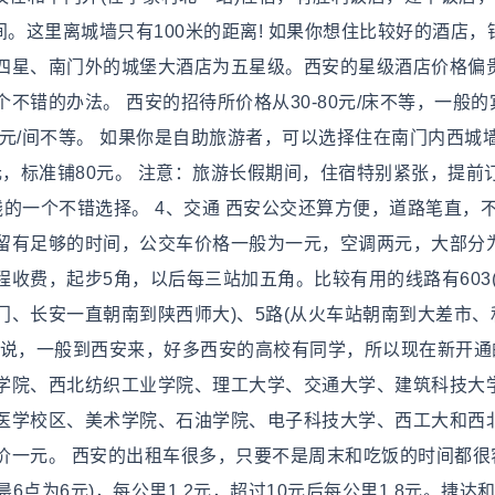
之间。这里离城墙只有100米的距离! 如果你想住比较好的酒店，
四星、南门外的城堡大酒店为五星级。西安的星级酒店价格偏
不错的办法。 西安的招待所价格从30-80元/床不等，一般的
-800元/间不等。 如果你是自助旅游者，可以选择住在南门内西城
元，标准铺80元。 注意：旅游长假期间，住宿特别紧张，提前
钱的一个不错选择。 4、交通 西安公交还算方便，道路笔直，
留有足够的时间，公交车价格一般为一元，空调两元，大部分
费，起步5角，以后每三站加五角。比较有用的线路有603(3
、长安一直朝南到陕西师大)、5路(从火车站朝南到大差市、
来说，一般到西安来，好多西安的高校有同学，所以现在新开通
学院、西北纺织工业学院、理工大学、交通大学、建筑科技大
医学校区、美术学院、石油学院、电子科技大学、西工大和西
价一元。 西安的出租车很多，只要不是周末和吃饭的时间都很
6点为6元)，每公里1.2元，超过10元后每公里1.8元。捷达