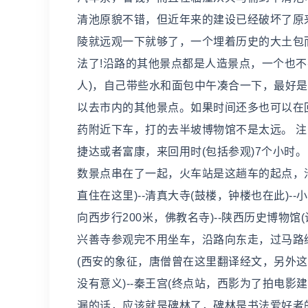
清池原貌不错，但近年来的建设已经破坏了原
陵就远观一下就够了，一个埋着历史的大土包
法了!沿路的其他景点都是人造景点，一个也
人)，自己带些水和面包中午凑合一下，最好
以去市内的其他景点。如果时间还多也可以在
药附近下车，打的去半坡博物馆不是太远。 注
捷达或者富康，来回用时(包括参观)7个小时。
数景点串在了一起，火车站是这趟车的起点，
直住在这里)--清真大寺(鼓楼，钟楼也在此)-
向西步行200米，佛教名寺)--陕西历史博
兴善寺参观完不用坐车，沿路向东走，过马路继
(西安的象征，唐僧曾在这里翻译经文，另外
没有意义)--秦王宫(终点站，西影为了拍电影
漏的话，应该就是碑林了，碑林是书法爱好者