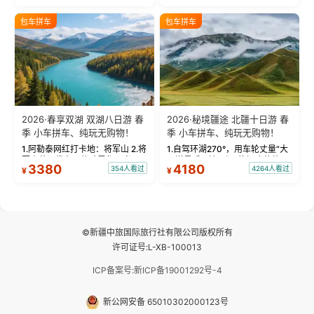
饰，9张精修美照，定格赛里木湖
城。 中国第一村：探访仅存的图
绝美瞬间。 赛湖坦克300跟车视
瓦人最大村落——禾木村，欣赏
包车拼车
包车拼车
频：专业摄影师...
晨雾与小木...
2026·春享双湖 双湖八日游 春
2026·秘境疆途 北疆十日游 春
季 小车拼车、纯玩无购物！
季 小车拼车、纯玩无购物！
1.阿勒泰网红打卡地：将军山 2.将
1.自驾环湖270°，用车轮丈量“大
军山落日缆车，体验雪都风光 3.
西洋最后一滴眼泪”的极致蔚蓝，
3380
4180
354人看过
4264人看过
¥
¥
将军山，夕阳派对，蹦迪party 4.
让雪山、花海与深邃湖水在转弯
自驾赛里木湖360°环湖 5.二进赛
间连成自由的画卷。 2.特别赠送
湖随心游，邂逅湖畔日出浪漫...
那拉提景区3公里内，落地窗三钻
民宿 3.那...
©新疆中旅国际旅行社有限公司版权所有
许可证号:L-XB-100013
ICP备案号:新ICP备19001292号-4
新公网安备 65010302000123号