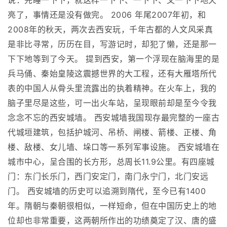
说：先睡一下下，就这样一下下、一下下、又一下下地天
亮了，事情还是没有做完。 2006 年尾2007年初，和
2008年的秋天，两次去西安玩，千年古都的人文风采真
是非比寻常，历历在目，写游记时，却犯了懒，还是那一
下下地等到了今天。 提到西安，第一个浮现在脑海里的是
兵马俑、秦始皇陵这震撼世界的大工程，还有大雁塔所代
表的中国人从骨头里流露出的执着精神。在火车上，我的
脑子里尽是这些，可一出火车站，呈现眼前却是至今令我
念念不忘的西安城墙。 西安城墙我国现存最完整的一座古
代城垣建筑，包括护城河、吊桥、闸楼、箭楼、正楼、角
楼、敌楼、女儿墙、垛口等一系列军事设施。 西安城墙在
城市中心，呈合围的长方形，总周长11.9公里。有四座城
门：东门长乐门，西门安定门，南门永宁门，北门安远
门。 西安城墙的历史可以追溯到隋代，至今已有1400
年。隋朝与秦朝很相似，一样短命，但在中国历史上的地
位却也非常重要，这两朝所作出的功绩奠定了汉、唐的盛