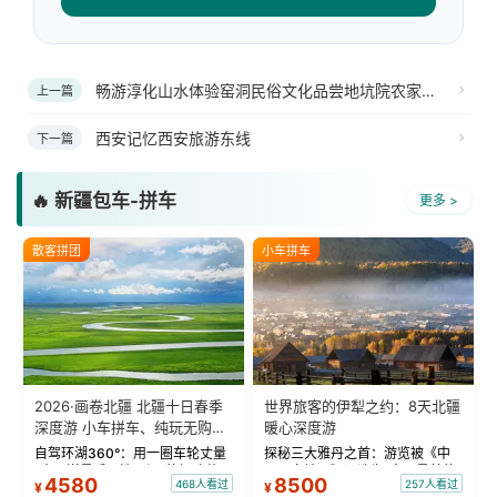
畅游淳化山水体验窑洞民俗文化品尝地坑院农家美食
上一篇
西安记忆西安旅游东线
下一篇
🔥 新疆包车-拼车
更多 >
散客拼团
小车拼车
2026·画卷北疆 北疆十日春季
世界旅客的伊犁之约：8天北疆
深度游 小车拼车、纯玩无购
暖心深度游
物！
自驾环湖360°：用一圈车轮丈量
探秘三大雅丹之首：游览被《中
“大西洋最后一滴眼泪”的极致蔚
国国家地理》评选为“中国最美的
4580
8500
468人看过
257人看过
¥
¥
蓝。 赛湖旅拍：甄选多款风格服
三大雅丹”第一名的克拉玛依魔鬼