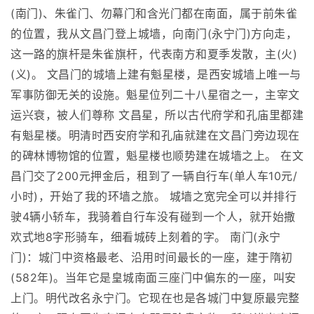
(南门)、朱雀门、勿幕门和含光门都在南面，属于前朱雀
的位置，我从文昌门登上城墙，向南门(永宁门)方向走，
这一路的旗杆是朱雀旗杆，代表南方和夏季发散，主(火)
(义)。 文昌门的城墙上建有魁星楼，是西安城墙上唯一与
军事防御无关的设施。魁星位列二十八星宿之一，主宰文
运兴衰，被人们尊称 文昌星，所以古代府学和孔庙里都建
有魁星楼。明清时西安府学和孔庙就建在文昌门旁边现在
的碑林博物馆的位置，魁星楼也顺势建在城墙之上。 在文
昌门交了200元押金后，租到了一辆自行车(单人车10元/
小时)，开始了我的环墙之旅。 城墙之宽完全可以并排行
驶4辆小轿车，我骑着自行车没有碰到一个人，就开始撒
欢式地8字形骑车，细看城砖上刻着的字。 南门(永宁
门)：城门中资格最老、沿用时间最长的一座，建于隋初
(582年)。当年它是皇城南面三座门中偏东的一座，叫安
上门。明代改名永宁门。它现在也是各城门中复原最完整