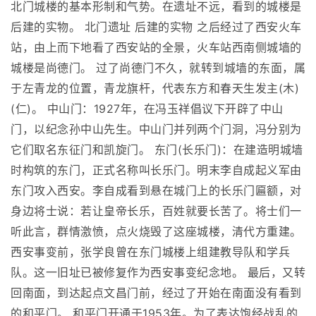
北门城楼的基本形制和气势。在遗址不远，看到的城楼是
后建的实物。 北门遗址 后建的实物 之后经过了西安火车
站，由上而下地看了西安站的全景，火车站西南侧城墙的
城楼是尚德门。 过了尚德门不久，就转到城墙的东面，属
于左青龙的位置，青龙旗杆，代表东方和春天生发主(木)
(仁)。 中山门：1927年，在冯玉祥倡议下开辟了中山
门，以纪念孙中山先生。中山门并列两个门洞，冯分别为
它们取名东征门和凯旋门。 东门(长乐门)：在建造明城墙
时构筑的东门，正式名称叫长乐门。明末李自成起义军由
东门攻入西安。李自成看到悬在城门上的长乐门匾额，对
身边将士说：若让皇帝长乐，百姓就要长苦了。将士们一
听此言，群情激愤，点火烧毁了这座城楼，清代方重建。
西安事变前，张学良曾在东门城楼上组建教导队和学兵
队。这一旧址已被修复作为西安事变纪念地。 最后，又转
回南面，到达起点文昌门前，经过了开始在南面没有看到
的和平门。 和平门开通于1953年。为了表达饱经战乱的