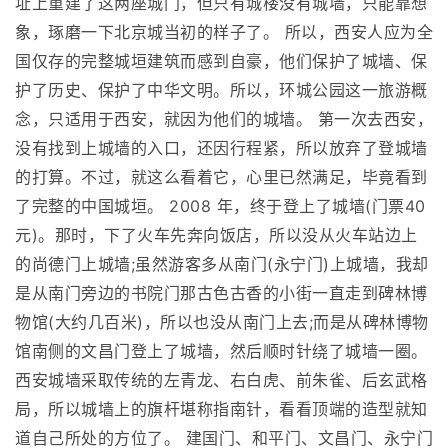
址上重建了这两座城门，但只有城楼没有城墙，只能靠想
象，琢磨一下北京城当初的样子了。 所以，西安人应为全
国仅存的完整城垣建筑而感到自豪，他们保护了城墙、保
护了历史、保护了中华文明。所以，环城公园这一旅游概
念，只适用于西安，就因为他们的城墙。 第一次去西安，
没有找到上城墙的入口，还因行程紧，所以放弃了登城墙
的打算。不过，就这么看着它，心里已然满足，毕竟看到
了完整的中国城垣。 2008 年，终于登上了城墙(门票40
元)。那时，下了火车先奔向饭店，所以没从火车站边上
的尚德门上城墙;虽然游客多从南门(永宁门)上城墙，我却
是从南门旁边的书院门那古色古香的小街一直走到碑林博
物馆(大约几百米)，所以也没从南门上去;而是从碑林博物
馆南侧的文昌门登上了城墙，然后顺时针绕了城墙一圈。
西安城墙采取传统的左青龙、右白虎、前朱雀、后玄武格
局，所以城墙上的旗杆堪称指南针，看看顶端的造型就知
道自己所处的方位了。 建国门、和平门、文昌门、永宁门