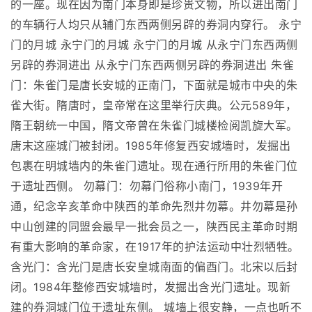
的一座。现在因为南门本身即是珍贵文物，所以进出南门
的车辆行人均只从辅门东西两侧另辟的券洞内穿行。 永宁
门的月城 永宁门的月城 永宁门的月城 从永宁门东西两侧
另辟的券洞进出 从永宁门东西两侧另辟的券洞进出 朱雀
门：朱雀门是唐长安城的正南门，下面就是城市中央的朱
雀大街。隋唐时，皇帝常在这里举行庆典。公元589年，
隋王朝统一中国，隋文帝曾在朱雀门城楼检阅凯旋大军。
唐末这座城门被封闭。1985年修复西安城墙时，发掘出
包裹在明城墙内的朱雀门遗址。现在通行所用的朱雀门位
于遗址西侧。 勿幕门：勿幕门俗称小南门，1939年开
通，纪念辛亥革命中陕西的革命先烈井勿幕。井勿幕是孙
中山创建的同盟会最早一批会员之一，陕西民主革命时期
有重大影响的革命家，在1917年的护法运动中壮烈牺牲。
含光门：含光门是唐长安皇城南面的偏酉门。北宋以后封
闭。1984年整修西安城墙时，发掘出含光门遗址。现新
建的券洞城门位于遗址东侧。 城墙上很安静，一点也听不