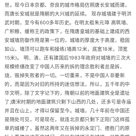
世。现今日本京都、奈良的城市格局仿照唐长安城而建，
而唐长安城就是隋朝的大兴城的延续。 现存城墙建于明洪
武时期，至今有600多年历史。在明太祖朱元璋 高筑墙、
广积粮、缓称王的政策下，在隋唐皇城的基础上建成的西
安城墙防御作用是第一位的，城墙的厚度大于高度，稳固
如山，墙顶可以跑车和操练(墙高12米，底宽18米，顶宽
15米)。 明、清、还有建国后1983年政府对城墙的三次大
规模修缮改变了中国人历来的拆的理念胜利者总是拆、
烧、毁掉失败者的一切。一切重来，不是中国人非要新
的，而是因为对旧的所持的迷信想法，所以，五千年的中
华文明，除了文字记下的，隋朝以前的地面建筑全是遗址
了;唐宋时期的地面建筑只剩下山西的几处，还多亏是寺庙
并且在山上，才得以保留至今。城墙，几十年前在中国还
是随处可见，可是现在，就连北京都只剩下正阳门这样孤
单的城楼了，虽然这两年又在拆掉的永定门、德胜门的原