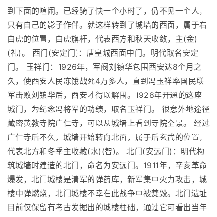
到下面的喧闹。已经骑了快一个小时了，仍不见一个人，
只有自己的影子作伴。就这样转到了城墙的西面，属于右
白虎的位置，白虎旗杆，代表西方和秋天收敛，主(金)
(礼)。 西门(安定门)：唐皇城西面中门。明代取名安定
门。 玉祥门：1926年，军阀刘镇华包围西安达8个月之
久，使西安人民冻饿战死4万多人，直到冯玉祥率国民联
军击败刘镇华后，西安才得以解围。1928年开通的这座
城门，为纪念冯将军的功绩，取名玉祥门。 很意外地途径
藏密黄教寺院广仁寺，可以从城墙上看到寺院全景。 经过
广仁寺后不久，城墙开始转向北面，属于后玄武的位置，
代表北方和冬季主收藏(水)(智)。 北门(安远门)：明代构
筑城墙时建造的北门，命名为安远门。1911年，辛亥革命
爆发，北门城楼是清军的弹药库，新军集中火力攻击，城
楼中弹燃烧，北门城楼不幸在此战争中被焚毁。北门遗址
目前仅保留有考古发掘出的城楼柱础，通过它可看出当年