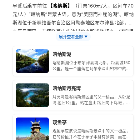
早餐后乘车前往
【
喀纳斯
】
（门票160元/人，区间车70
元/人）“喀纳斯”是蒙古语，意为“美丽而神秘的湖”。喀纳
斯湖位于
新疆
维吾尔自治区阿勒泰地区
布尔津
县北部，湖
水来自奎屯、友谊峰等山的冰川融水和当地降水，湖面海
展开查看全部
▼
拔1374米，面积45.73㎞²，湖泊最深处高程1181.5米，
湖深188.5米，蓄水量达53.8亿立方米，是中国最深的冰
喀纳斯湖
碛堰塞湖，是一个坐落在阿尔泰深山密林中的高山湖泊、
喀纳斯湖位于布尔津县境北部，距县城150
内陆淡水湖。每一个来到喀纳斯的人，都有独到的对喀纳
公里，是一个座落在阿尔泰深山密林中的高
斯的理解。 也可乘区间车前往喀纳斯湖自费登
【
观鱼
山湖泊。喀纳斯蒙古语，意为神秘而美丽的
湖，它环抱于阿尔泰山森林带之中。
亭
】
又名“官运亭”，观鱼亭建于海拔2030米的哈拉开特
喀纳斯月亮湾
（蒙古语意为骆驼峰）山顶上，与湖面的垂直落差达600
月亮湾是喀纳斯景区里的又一精品，从卧龙
多米，因处于观察“湖怪”的最佳位置，故得名观鱼亭。行
湾北上1公里，站在盘山路上向下鸟瞰，你
程结束后，前往贾登峪入住酒店。
就可以见到风景如诗如画令人百看不厌的月
亮湾了。
观鱼亭
观鱼亭应该说是喀纳斯景点中的又一极品，
它的价值并不在于亭子本身有多美，而在于