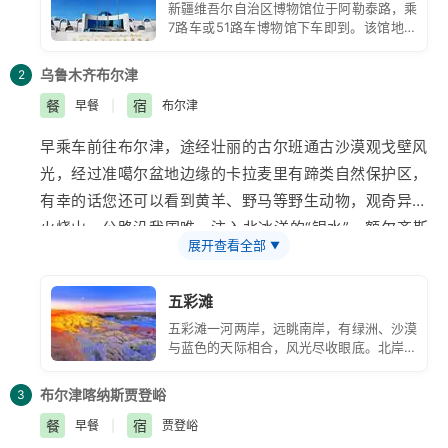
新疆维吾尔自治区博物馆位于阿勒泰路，乘
7路车或51路车博物馆下车即到。该馆地处
乌鲁木齐繁华街段，院内花木扶疏，环境优
雅、珍贵、丰富和翔实的各种文物.
乌鲁木齐
布尔津
2
餐
宿
早餐
|
布尔津
早乘车前往
布尔津
，途经壮丽的古尔班通古沙漠观戈壁风
光，经过准噶尔盆地边缘的
卡拉麦里
有蹄类自然保护区，
有幸的话您还可以看到黄羊、野马等野生动物，观奇异的
火烧山
，公路沿我国唯一注入北冰洋的“银水”—
额尔齐斯
展开查看全部
▼
河
前行，下午赴
五彩滩
景区（门票50元/人，区间车70
元/人，）那就是以神秘、壮美而著称的五彩河岸，是
新
五彩滩
疆
著名的风蚀雅丹地貌。晚抵布尔津，布尔津县因布尔津
五彩滩一河两岸，远眺南岸，有绿洲、沙漠
河而得名，可于晚间逛布尔津夜市，自费品尝额河烤鱼。
与蓝色的天际相合，风光尽收眼底。北岸有
悬崖的地形，山势起伏，颜色多变，在激流
河水的冲刷切割与狂风侵蚀下，更显得地貌
布尔津
喀纳斯
贾登峪
3
神奇，色彩艳丽，“五彩滩”因而得名。
餐
宿
早餐
|
贾登峪