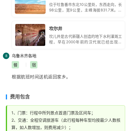
位于吐鲁番市东北10公里处，东西走向，长
代三大工程的地下运河
【
坎儿井
】
（门票40元/人）坎儿
98公里，宽9公里，主峰海拔831.7米。每
井，是“井穴”的意思，早在《史记》中便有记载，时称
当盛夏，山体在烈日照射下，炽热气流滚滚
上升，赭红色的山体看似烈火在燃烧。
“井渠”。坎儿井与万里长城、京杭大运河并称为中国古代
坎尔井
三大工程。
吐鲁番
的坎儿井总数达1100多条，全长约
坎儿井是古代新疆人创造的地下水利灌溉工
5000公里。后结束行程返回
乌鲁木齐
入住酒店。
程，早在2000年前的汉代就已经出现雏
形，以后传到中亚和波斯。吐鲁番地区共有
坎儿井1100多道，年径流量达2.94亿立方
乌鲁木齐
各地
8
米，它是绿洲的生命之源。
餐
宿
|
根据航班时间送机返回家乡。
费用包含
1、门票：行程中所列景点首道门票及区间车；
2、交通：全程空调旅游车（此行程每种车型均按最少人数核
算，如人数增加，则费用减少）；