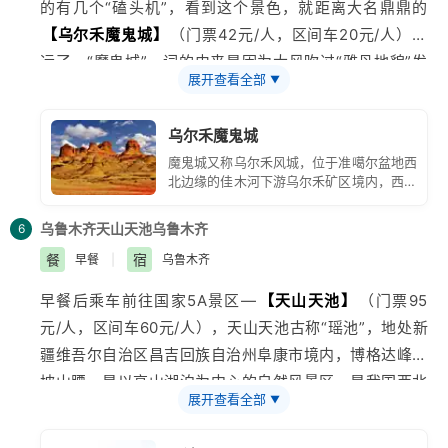
的有几个“磕头机”，看到这个景色，就距离大名鼎鼎的
【
乌尔禾魔鬼城
】
（门票42元/人，区间车20元/人）不
远了。“魔鬼城”一词的由来是因为大风吹过“雅丹地貌”发
展开查看全部
▼
出“嗷嗷”的怪声，远观风城，你会赞叹它的壮观、雄伟，
深入到风城之中，你会感觉它恐怖非凡。四周被众多奇形
乌尔禾魔鬼城
怪状的土丘所包围，从侧壁断面上可以清楚地看出沉积的
魔鬼城又称乌尔禾风城，位于准噶尔盆地西
原理，脚下是干裂的黄土，黄土上寸草不生，四周一片死
北边缘的佳木河下游乌尔禾矿区境内，西南
寂，不愧有“魔鬼城”的美誉，后乘车返回
乌鲁木齐
市入住
距克拉玛依市100公里处，它是大自然的一
个独具风格的杰作。
酒店。
乌鲁木齐
天山天池
乌鲁木齐
6
餐
宿
早餐
|
乌鲁木齐
早餐后乘车前往国家5A景区—
【天山
天池
】
（门票95
元/人，区间车60元/人），天山天池古称“瑶池”，地处
新
疆
维吾尔自治区
昌吉
回族自治州阜康市境内，博格达峰北
坡山腰，是以高山湖泊为中心的自然风景区，是我国西北
展开查看全部
▼
干旱地区典型的山岳型自然景观。在景区门口我们集合乘
坐区间车，途中看到“龙潭碧月”、“顶天三石”、“定海神