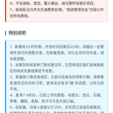
6、不含游船、漂流、篝火晚会、骑马等所有娱乐项目；
7、各地抵达乌市大交通费用自理。"旅游费用包含"内容以外
的所有费用。
特别说明
1、新疆有2小时时差，作息时间应推后2小时，进疆后一定要
把作息时间调整过来。在新疆旅游，均以北京时间为准，请
自我调整。
2、如果您持有各种门票优惠证件，在您参团后我们会根据景
区的相关优惠政策给予退费。
3、新疆是少数民族地区，大部分民族信仰伊斯兰教，请尊重
民族同志的信仰习惯，避免谈论有关“猪”的话题，以防引起
不快。
4、夏季7-9月份，已经上市的葡萄、哈密瓜、西瓜、石榴、
苹果、蟠桃、香梨、杏子可令您大饱口福。
5、在新疆，当地人是按公斤计价，买东西之前请先换算好。