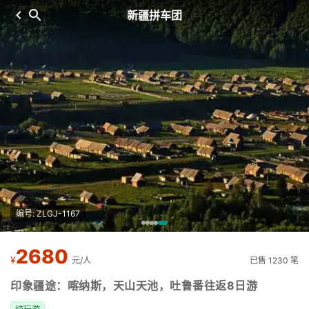
新疆拼车团
编号: ZLGJ-1167
2680
¥
元/人
已售 1230 笔
印象疆途：喀纳斯，天山天池，吐鲁番往返8日游