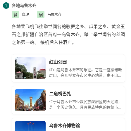
各地
乌鲁木齐
1
餐
宿
自理
|
乌鲁木齐
各地乘飞机飞往举世闻名的歌舞之乡、瓜果之乡、黄金玉
石之邦
新疆
自治区首府—
乌鲁木齐
，踏上举世闻名的丝绸
之路第一站。 接机后入住酒店。
红山公园
红山是乌鲁木齐市的象征。它是一座褶皱断
层山，突兀挺立在市区中心地带，由于山体
主要是由二叠纪的紫红色砂砾岩构成，故名
红山。它隔乌鲁木齐河与西面的雅玛里克山
遥遥相望。
二道桥巴扎
位于乌鲁木齐市少数民族聚居区的天池路，
是一个历史悠久、具有民族特色的传统市常
每逢星期日赶巴扎时，各种土特产品、手工
艺品、瓜果蔬菜等一齐向巴扎涌来。
乌鲁木齐博物馆