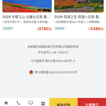
2026·半壁江山 北疆九日游 春季 小车拼车、纯玩无购物！
2026·双湖之恋 双湖八日游 春季 小车拼车、纯玩无购物！
1.自驾环湖270°，用车轮丈量“大西洋最后一滴眼泪”的极致蔚蓝，让雪山、花海与深邃湖水在转弯间连成自由的画卷。 2.特别赠送那拉提景区3公里内，落地窗三钻民宿 3.那拉提 VIP 通道，私享路线 + 优先通行，承包你的草原高光时刻
1.自驾赛里木湖360°环湖 2.二进赛湖随心游，邂逅湖畔日出浪漫 3.三晚景区住宿，沉浸北疆静谧时光 4.市区内四钻酒店，优选住宿
3780
3380
包车拼车
包车拼车
¥
起
¥
起
©新疆中旅国际旅行社有限公司版权所有
许可证号:L-XB-100013
ICP备案号:新ICP备19001292号-4
新公网安备 65010302000123号
单独定制
立即预订