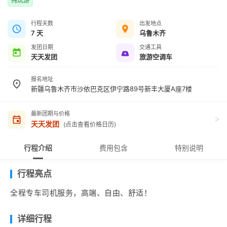
纯玩游
行程天数
出发地点
7 天
乌鲁木齐
发团日期
交通工具
天天发团
旅游空调车
报名地址
新疆乌鲁木齐市沙依巴克区伊宁路89号新丰大厦A座7楼
最新团期与价格
>
天天发团
(点击查看价格日历)
行程介绍
费用包含
特别说明
行程亮点
全程专车司机服务，高端、自由、舒适！
详细行程