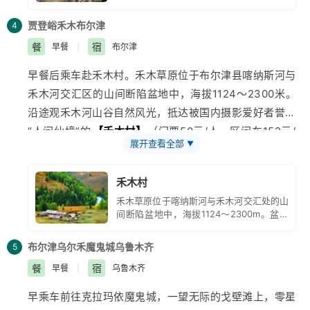
它是惟一一个能驻足饱览喀纳斯美景的最佳
平台。观鱼亭所处的海拔位置大约2030
贾登峪
禾木
布尔津
4
米，高出湖面660米。
餐
宿
早餐
|
布尔津
早餐后乘车赴
禾木
村。禾木草原位于
布尔津
县
喀纳斯
河与
禾木河交汇区的山间断陷盆地中，海拔1124～2300米。
沿途观禾木河山谷自然风光，抵达被国内摄影爱好者誉为
“人间仙境”的
【禾木村】
（门票50元/人，区间车152元/
展开查看全部
▼
人），禾木村是一个被白桦树，雪山和禾木河流包围的美
丽村庄，禾木河自东北向西南贯穿其间，将草原分割为两
禾木村
半，山地阳坡森林茂密，苍翠欲滴，马鹿、旱獭、雪鸡栖
禾木草原位于喀纳斯河与禾木河交汇处的山
息其间；而阴坡绿草满坡，繁花似锦，芳香四溢，蜜蜂在
间断陷盆地中，海拔1124～2300m。盆地
采花酿蜜，牛羊满山遍野觅食撒欢，一派迷人的广袤草原
周围山体宽厚，顶部呈浑圆状，河流多切割
为峡谷，地形复杂。
景色，下午可在禾木河边摄影拍照，徒步或自费骑马，沿
布尔津
乌尔禾魔鬼城
乌鲁木齐
5
栈道赴平台观禾木村全景，仿佛置身世外，被誉为神的自
餐
宿
早餐
|
乌鲁木齐
留地。后乘车返回布尔津入住酒店。
早乘车前往
克拉玛依
魔鬼城，一望无际的戈壁滩上，零星