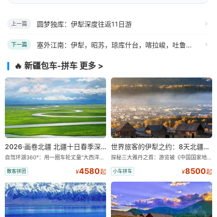
圆梦独库：伊犁深度往返11日游
上一篇
塞外江南：伊犁，昭苏，琼库什台，喀拉峻，吐鲁番，天池往返11日游
下一篇
🔥 新疆包车-拼车
更多 >
2026·画卷北疆 北疆十日春季深度游 小车拼车、纯玩无购物！
世界旅客的伊犁之约：8天北疆暖心深度游
自驾环湖360°：用一圈车轮丈量“大西洋最后一滴眼泪”的极致蔚蓝。 赛湖旅拍：甄选多款风格服饰，9张精修美照，定格赛里木湖绝美瞬间。 赛湖坦克300跟车视频：专业摄影师拍摄带剪辑，一团一条。 佛里斯兰·马背繁花：在花海骑乘著名荷兰马匹佛里斯兰漫步，免费赠送航拍带剪辑视频。 探秘古道：自驾孟克特古道穿越乌孙西迁的历史长廊，在秘境天路上与雪山、冰川、温泉深情相遇。 禾木旅拍：定格童话木屋时光，在“神的自留地”禾木村漫步，让白桦林、原木小屋与晨雾炊烟成为你的背景板。
探秘三大雅丹之首：游览被《中国国家地理》评选为“中国最美的三大雅丹”第一名的克拉玛依魔鬼城。 中国第一村：探访仅存的图瓦人最大村落——禾木村，欣赏晨雾与小木屋交织的仙境。 喀纳斯变色湖：登观鱼亭俯瞰四分之三的喀纳斯湖面，看湖水随天气变换迷人色彩。 天然博物馆：深入可可托海，震撼于世界最大矿坑及额尔齐斯大峡谷的鬼斧神工。 大西洋最后一滴眼泪：环游蔚蓝清澈的赛里木湖，将雪山、草原与湖泊的绝景尽收眼底。
4580
8500
散客拼团
小车拼车
¥
起
¥
起