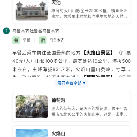
天池
针”、“南山望雪”、“西山观松”、“海峰晨曦”、“悬泉飞瀑”
雄阔的天山山脉全长2500公里，横亘亚洲
和“
石门一线
”这八景，每一景都有一个相对应的神话故
腹地，为塔里木盆地和准噶尔盆地的天然分
事，比如：龙潭碧月，传说中它是西王母当年的洗脚盆。
界线。天池处于天山东段最高峰博格达峰的
山腰，距乌鲁木齐约110公里，平面海拔
其他的神话故事和美景就需要您在景区内自己寻找，自己
乌鲁木齐
吐鲁番
乌鲁木齐
7
1928米，素为有名的游览胜地。
发现了。午餐后乘车返回
乌鲁木齐
。如时间充裕可参观
餐
宿
早餐
|
乌鲁木齐
【新疆国际大巴扎】
具有浓郁的伊斯兰建筑风格，在涵
早餐后乘车前往全国最热的地方
【
火焰山
景区】
（门票
盖了建筑的功能性和时代感的基础上，重现了古丝绸之路
40元/人）山长100多公里，最宽处达10公里，海拔500
的繁华，集中体现了浓郁西域民族特色和地域文化。涵盖
米左右，主峰海拔831.7米，火焰山童山秃岭，寸草不
了现代建筑的功能性和时代感的基础上，重现了古丝绸之
生，飞鸟匿踪。接下来驱车进入
【
葡萄沟
景区】
（门票
路的商业繁华，您可自费选择参加二道桥大巴扎歌舞剧
展开查看全部
▼
60元+25元区间车）葡萄沟是火焰山山谷中最大的一个
院，在品尝新疆特色美食与香甜瓜果的同时，欣赏游维族
沟谷，她像一条绿色的丝带，飘逸在盆地中央。葡萄沟是
尔族、蒙古族、哈萨克族等多民族带来的歌舞表演。晚返
葡萄沟
国家5A级名胜风景区，这里是一处幽静的避暑、观光、
回酒店休息。
迷人的葡萄沟，是火洲的桃花源。位于吐鲁
旅游
胜地。在葡萄沟里，您不仅能感受到大自然的神奇景
番市东北10公里的火焰山中，这是一条南北
观、品尝到世界上最甜的葡萄，还能领略到葡萄沟里维吾
长约7公里、东西宽约2公里的峡谷。
尔族小伙儿的热情舞蹈、惊险刺激的达瓦孜表演、热闹喜
火焰山
庆的少女采葡萄等，令人目不暇接。后参观被称为中国古