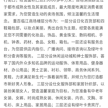
行街口，经营面积已达25000多平方米，目标消费群定位
于都市成熟女性及其家庭成员，最大限度地满足消费者居
家需求，为您营造生动的卖场氛围，倾注温馨的生活理
念。 重百临江商场楼层分布为：一层分设日化百货部和四
鞋箱包部，以妆点美丽，秀出自信为主题，经营各类能满
足您不同需要的化妆品，饰品、黄金珠宝、数码相机、手
机、钟表、药材、食品、女鞋、箱包。一层还设有服务总
台，为您提供店内指引、广播询问、接待咨询以及绿叶卡
积分查询等服务。 二层分设休闲运动城和绅士服饰部，荟
萃了国内外众多知名品牌的运动服饰、体育用品、健身器
材、办公用品；男士正装、衬衫、领带、商务休闲系列、
男鞋，力求满足新生代一族着装所需，并倾力为您打造都
市新好男人形象。 三层分设仕女服饰部和家居针织部，以
装扮美丽女人，营造温馨家庭为目标，为您准备有中老年
女装、女裤、时尚成熟女装、休闲女装、内衣、文胸、羊
毛衫、床上用品、家居用品；三层还设有绿叶卡贵宾厅，