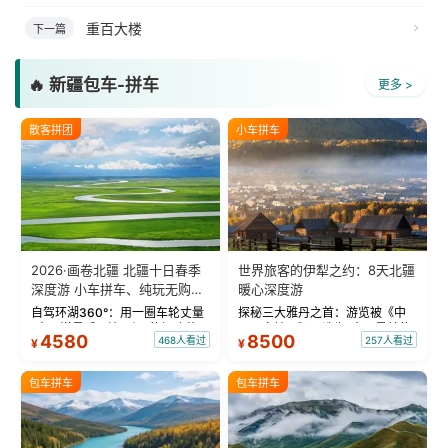
重百大楼
下一篇
🔥 新疆包车-拼车
更多 >
散客拼团
小车拼车
2026·画卷北疆 北疆十日春季
世界旅客的伊犁之约：8天北疆
深度游 小车拼车、纯玩无购
暖心深度游
物！
自驾环湖360°：用一圈车轮丈量
探秘三大雅丹之首：游览被《中
“大西洋最后一滴眼泪”的极致蔚
国国家地理》评选为“中国最美的
4580
8500
468人看过
257人看过
¥
¥
蓝。 赛湖旅拍：甄选多款风格服
三大雅丹”第一名的克拉玛依魔鬼
饰，9张精修美照，定格赛里木湖
城。 中国第一村：探访仅存的图
绝美瞬间。 赛湖坦克300跟车视
瓦人最大村落——禾木村，欣赏
包车拼车
包车拼车
频：专业摄影师...
晨雾与小木...