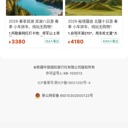
2026·春享双湖 双湖八日游 春
2026·秘境疆途 北疆十日游 春
季 小车拼车、纯玩无购物！
季 小车拼车、纯玩无购物！
1.阿勒泰网红打卡地：将军山 2.将
1.自驾环湖270°，用车轮丈量“大
军山落日缆车，体验雪都风光 3.
西洋最后一滴眼泪”的极致蔚蓝，
3380
4180
354人看过
4264人看过
¥
¥
将军山，夕阳派对，蹦迪party 4.
让雪山、花海与深邃湖水在转弯
自驾赛里木湖360°环湖 5.二进赛
间连成自由的画卷。 2.特别赠送
湖随心游，邂逅湖畔日出浪漫...
那拉提景区3公里内，落地窗三钻
民宿 3.那...
©新疆中旅国际旅行社有限公司版权所有
许可证号:L-XB-100013
ICP备案号:新ICP备19001292号-4
新公网安备 65010302000123号