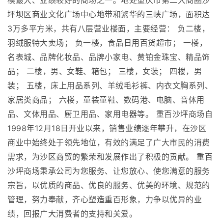
模最大、业绩较好的商场之一。地处重庆市第二大商圈沙
坪坝区商业文化广场中心地带和繁华的三峡广场，面积达
3万多平方米，共有八层营业楼面，主要经营： 负二楼，
羽绒服特大卖场； 负一楼，食品日用百货超市； 一楼，
名表城、品牌化妆品、品牌小家电、黄铂金珠宝、精品饰
品； 二楼，男、女鞋、箱包； 三楼，女装； 四楼，男
装； 五楼，床上用品系列、羊绒毛衫裤、内衣文胸系列、
家居类商品； 六楼，童装童鞋、数码港、电脑、音体用
品、文体用品、厨卫用品、家用电器等。 重百沙坪商场自
1998年12月18日开业以来，销售业绩逐年攀升，在沙区
商业中始终处于领先地位，有效的满足了广大市民的消费
需求，为沙区商贸的繁荣和发展作出了积极的贡献。 重百
沙坪商场秉承公司为您服务、让您放心、使您满意的服务
宗旨，以优质的商品、优良的服务、优美的环境、规范的
管理，努力奉献，齐心塑造重百形象，力争以优异的业
绩，回报广大消费者的支持和关爱。