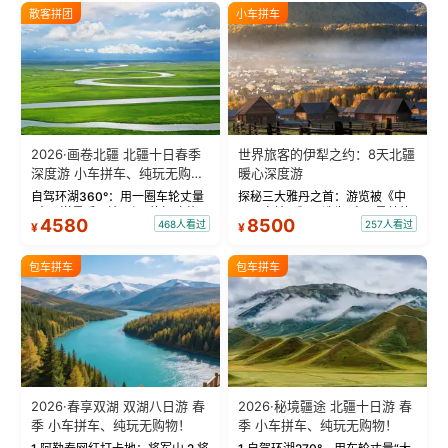
散客拼团
小车拼车
2026·画卷北疆 北疆十日春季
世界旅客的伊犁之约：8天北疆
深度游 小车拼车、纯玩无购
暖心深度游
物！
自驾环湖360°：用一圈车轮丈量
探秘三大雅丹之首：游览被《中
“大西洋最后一滴眼泪”的极致蔚
国国家地理》评选为“中国最美的
4580
8500
468人看过
257人看过
¥
¥
蓝。 赛湖旅拍：甄选多款风格服
三大雅丹”第一名的克拉玛依魔鬼
饰，9张精修美照，定格赛里木湖
城。 中国第一村：探访仅存的图
绝美瞬间。 赛湖坦克300跟车视
瓦人最大村落——禾木村，欣赏
包车拼车
包车拼车
频：专业摄影师...
晨雾与小木...
2026·春享双湖 双湖八日游 春
2026·秘境疆途 北疆十日游 春
季 小车拼车、纯玩无购物！
季 小车拼车、纯玩无购物！