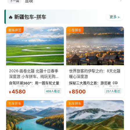
巫峡
下一篇
🔥 新疆包车-拼车
更多 >
散客拼团
小车拼车
2026·画卷北疆 北疆十日春季
世界旅客的伊犁之约：8天北疆
深度游 小车拼车、纯玩无购
暖心深度游
物！
自驾环湖360°：用一圈车轮丈量
探秘三大雅丹之首：游览被《中
“大西洋最后一滴眼泪”的极致蔚
国国家地理》评选为“中国最美的
4580
8500
468人看过
257人看过
¥
¥
蓝。 赛湖旅拍：甄选多款风格服
三大雅丹”第一名的克拉玛依魔鬼
饰，9张精修美照，定格赛里木湖
城。 中国第一村：探访仅存的图
绝美瞬间。 赛湖坦克300跟车视
瓦人最大村落——禾木村，欣赏
包车拼车
包车拼车
频：专业摄影师...
晨雾与小木...