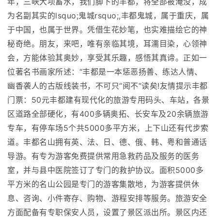
年，三峡大坝蓄水，我们脚下的丰都，将全部被淹没，成
为名副其实的lsquo;鬼城rsquo;,丰都鬼城，属于重庆，属
于中国，也属于世界。凭借生花妙笔，也实难描绘它的神
秘奇绝。朋友，来吧，唯有亲临其境，耳濡目染，心领神
会，方能体验其奥妙，享受其乐趣，感悟其真谛。正如一
位著名书画家所述：“丰都是一本惩恶扬善、练达人情、
幽香袭人的古版线装书，不可只“阅不“读矣!友情提示丰都
门票：50元丰都建有现代化的旅游专用码头、车站，各景
区道路全部硬化，有400多辆奥拓、长安车及20余辆旅游
专车，有停车场5个共5000多平方米，上下山还有代步索
道。丰都名山拥有英、法、日、德、俄、韩、粤和普通话
导游。有专为游客免费提供常用急救药品及服务的医务
室，并与县中医院签订了专门的救护协议。面积5000多
平方米的名山公园是专门的游客集散地，为游客提供休
息、咨询、小件寄存、购物、游程安排等服务。旅游安全
方面配备有专职保安人员，设置了景区派出所。景区内还