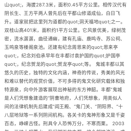
山quot;，海拔287.3米，面积0.45平方公里。相传汉代有
阴长生、王方平两人曾先后在平都山修道成仙，白日飞
升。道家就把这里列为道都的quot;洞天福地quot;之一。
双桂山高401米，面积约1平方公里。它风景优美，绿树茂
密，流水潺潺，曲径通幽，建有孔庙、鹿鸣寺、苏公祠、
玉鸣泉等楼阁泉池。还建有纪念周恩来的quot;恩来亭
quot;，纪念刘伯承早年在丰都讨袁护国的quot;护国亭
quot;，纪念贺龙的quot;贺龙亭quot;等。 鬼城丰都以其
悠久的历史，独特的文化内涵，神奇的传说，秀美的风光
和难以替代的观赏价值，不可多得的鬼文化研究载体和独
特源泉，向中外游客展现出神秘的东方神韶。丰都“鬼城
是人们凭想象建造的“阴曹地府，人们凭想象，用类似人
间的法律机制先后建成“阎王殿、“鬼门关、“阴阳界、“十
八层地狱等一系列阴间机构。各关卡的鬼神形象又是千姿
百态，峥嵘古怪。刑具令人恐怖万分，不寒而栗。 2003