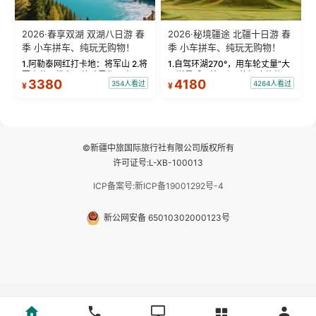
2026·春享双湖 双湖八日游 春
2026·秘境疆途 北疆十日游 春
季 小车拼车、纯玩无购物！
季 小车拼车、纯玩无购物！
1.阿勒泰网红打卡地：将军山 2.将
1.自驾环湖270°，用车轮丈量“大
军山落日缆车，体验雪都风光 3.
西洋最后一滴眼泪”的极致蔚蓝，
3380
4180
354人看过
4264人看过
¥
¥
将军山，夕阳派对，蹦迪party 4.
让雪山、花海与深邃湖水在转弯
自驾赛里木湖360°环湖 5.二进赛
间连成自由的画卷。 2.特别赠送
湖随心游，邂逅湖畔日出浪漫...
那拉提景区3公里内，落地窗三钻
民宿 3.那...
©新疆中旅国际旅行社有限公司版权所有
许可证号:L-XB-100013
ICP备案号:新ICP备19001292号-4
新公网安备 65010302000123号