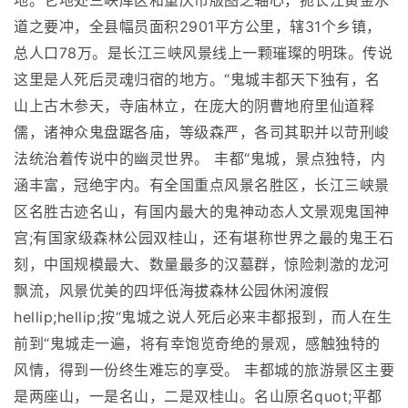
地。它地处三峡库区和重庆市版图之轴心，扼长江黄金水
道之要冲，全县幅员面积2901平方公里，辖31个乡镇，
总人口78万。是长江三峡风景线上一颗璀璨的明珠。传说
这里是人死后灵魂归宿的地方。“鬼城丰都天下独有，名
山上古木参天，寺庙林立，在庞大的阴曹地府里仙道释
儒，诸神众鬼盘踞各庙，等级森严，各司其职并以苛刑峻
法统治着传说中的幽灵世界。 丰都“鬼城，景点独特，内
涵丰富，冠绝宇内。有全国重点风景名胜区，长江三峡景
区名胜古迹名山，有国内最大的鬼神动态人文景观鬼国神
宫;有国家级森林公园双桂山，还有堪称世界之最的鬼王石
刻，中国规模最大、数量最多的汉墓群，惊险刺激的龙河
飘流，风景优美的四坪低海拔森林公园休闲渡假
hellip;hellip;按“鬼城之说人死后必来丰都报到，而人在生
前到“鬼城走一遍，将有幸饱览奇绝的景观，感触独特的
风情，得到一份终生难忘的享受。 丰都城的旅游景区主要
是两座山，一是名山，二是双桂山。名山原名quot;平都