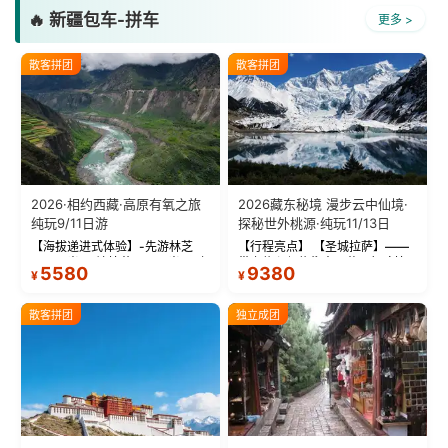
🔥 新疆包车-拼车
更多 >
散客拼团
散客拼团
2026·相约西藏·高原有氧之旅
2026藏东秘境 漫步云中仙境·
纯玩9/11日游
探秘世外桃源·纯玩11/13日
【海拔递进式体验】-先游林芝
【行程亮点】 【圣城拉萨】——
(2900米)再访拉萨(3650米)，亲
带上信心与信仰去西藏，行吟拉
5580
9380
¥
¥
测 99%游客零高反 。 【贴心保
萨，感受这座城与生俱来的与众
障】-全程配备便携式制氧机，高
不同！ 【布达拉宫】——集宫殿
反根本不是事儿 ！ 【无人机航
城堡寺院于一体的宏伟建筑，是
散客拼团
独立成团
拍】-雪山/圣湖/...
西藏最完整的古代...