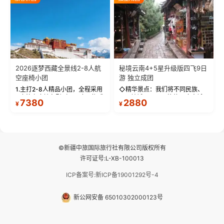
拍】-雪山/圣湖/...
西藏最完整的古代...
2026逐梦西藏全景线2-8人航
秘境云南4+5星升级版四飞9日
空座椅小团
游 独立成团
1.主打2-8人精品小团，全程采用
◇精华景点：我们将不同民族、
9座航空座椅车型（360度环抱式
不同地域、不同风格的三座古城
7380
2880
¥
¥
座舱），提供VIP级别的舒适出行
—【大理古城、丽江古城、香格
体验 。供氧保障： 2.全程入住舒
里拉、野象谷】呈现给您！...
适型含氧酒店（低海拔的索松村
和林芝除外），并贴心赠...
©新疆中旅国际旅行社有限公司版权所有
许可证号:L-XB-100013
ICP备案号:新ICP备19001292号-4
新公网安备 65010302000123号