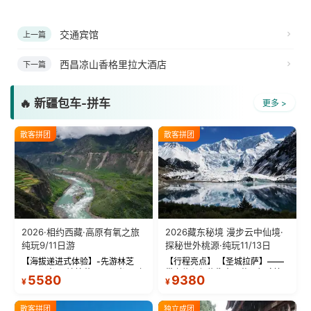
交通宾馆
上一篇
西昌凉山香格里拉大酒店
下一篇
🔥 新疆包车-拼车
更多 >
散客拼团
散客拼团
2026·相约西藏·高原有氧之旅
2026藏东秘境 漫步云中仙境·
纯玩9/11日游
探秘世外桃源·纯玩11/13日
【海拔递进式体验】-先游林芝
【行程亮点】 【圣城拉萨】——
(2900米)再访拉萨(3650米)，亲
带上信心与信仰去西藏，行吟拉
5580
9380
¥
¥
测 99%游客零高反 。 【贴心保
萨，感受这座城与生俱来的与众
障】-全程配备便携式制氧机，高
不同！ 【布达拉宫】——集宫殿
反根本不是事儿 ！ 【无人机航
城堡寺院于一体的宏伟建筑，是
散客拼团
独立成团