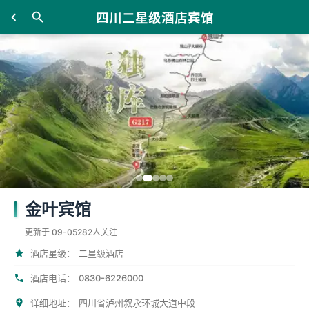
四川二星级酒店宾馆
金叶宾馆
更新于 09-05
282人关注
酒店星级：
二星级酒店
0830-6226000
酒店电话：
详细地址：
四川省泸州叙永环城大道中段