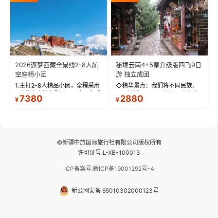
拍】-雪山/圣湖/...
西藏最完整的古代...
2026逐梦西藏全景线2-8人航
秘境云南4+5星升级版四飞9日
空座椅小团
游 独立成团
1.主打2-8人精品小团，全程采用
◇精华景点：我们将不同民族、
9座航空座椅车型（360度环抱式
不同地域、不同风格的三座古城
7380
2880
¥
¥
座舱），提供VIP级别的舒适出行
—【大理古城、丽江古城、香格
体验 。供氧保障： 2.全程入住舒
里拉、野象谷】呈现给您！...
适型含氧酒店（低海拔的索松村
和林芝除外），并贴心赠...
©新疆中旅国际旅行社有限公司版权所有
许可证号:L-XB-100013
ICP备案号:新ICP备19001292号-4
新公网安备 65010302000123号