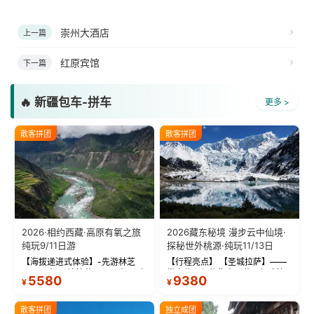
崇州大酒店
上一篇
红原宾馆
下一篇
🔥 新疆包车-拼车
更多 >
散客拼团
散客拼团
2026·相约西藏·高原有氧之旅
2026藏东秘境 漫步云中仙境·
纯玩9/11日游
探秘世外桃源·纯玩11/13日
【海拔递进式体验】-先游林芝
【行程亮点】 【圣城拉萨】——
(2900米)再访拉萨(3650米)，亲
带上信心与信仰去西藏，行吟拉
5580
9380
¥
¥
测 99%游客零高反 。 【贴心保
萨，感受这座城与生俱来的与众
障】-全程配备便携式制氧机，高
不同！ 【布达拉宫】——集宫殿
反根本不是事儿 ！ 【无人机航
城堡寺院于一体的宏伟建筑，是
散客拼团
独立成团