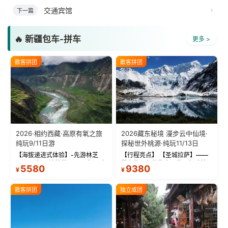
交通宾馆
下一篇
🔥 新疆包车-拼车
更多 >
散客拼团
散客拼团
2026·相约西藏·高原有氧之旅
2026藏东秘境 漫步云中仙境·
纯玩9/11日游
探秘世外桃源·纯玩11/13日
【海拔递进式体验】-先游林芝
【行程亮点】 【圣城拉萨】——
(2900米)再访拉萨(3650米)，亲
带上信心与信仰去西藏，行吟拉
5580
9380
¥
¥
测 99%游客零高反 。 【贴心保
萨，感受这座城与生俱来的与众
障】-全程配备便携式制氧机，高
不同！ 【布达拉宫】——集宫殿
反根本不是事儿 ！ 【无人机航
城堡寺院于一体的宏伟建筑，是
散客拼团
独立成团
拍】-雪山/圣湖/...
西藏最完整的古代...