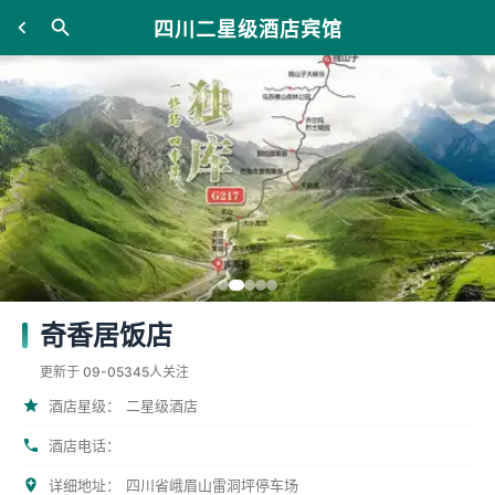
四川二星级酒店宾馆
奇香居饭店
更新于 09-05
345人关注
酒店星级：
二星级酒店
酒店电话：
详细地址：
四川省峨眉山雷洞坪停车场