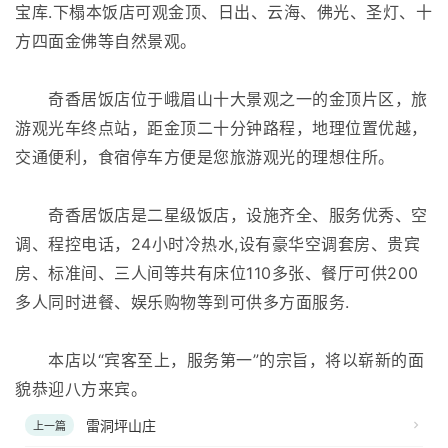
宝库.下榻本饭店可观金顶、日出、云海、佛光、圣灯、十
方四面金佛等自然景观。
奇香居饭店位于峨眉山十大景观之一的金顶片区，旅
游观光车终点站，距金顶二十分钟路程，地理位置优越，
交通便利，食宿停车方便是您旅游观光的理想住所。
奇香居饭店是二星级饭店，设施齐全、服务优秀、空
调、程控电话，24小时冷热水,设有豪华空调套房、贵宾
房、标准间、三人间等共有床位110多张、餐厅可供200
多人同时进餐、娱乐购物等到可供多方面服务.
本店以“宾客至上，服务第一”的宗旨，将以崭新的面
貌恭迎八方来宾。
雷洞坪山庄
上一篇