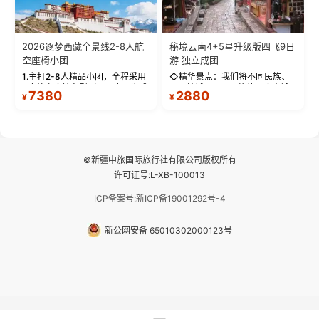
2026逐梦西藏全景线2-8人航
秘境云南4+5星升级版四飞9日
空座椅小团
游 独立成团
1.主打2-8人精品小团，全程采用
◇精华景点：我们将不同民族、
9座航空座椅车型（360度环抱式
不同地域、不同风格的三座古城
7380
2880
¥
¥
座舱），提供VIP级别的舒适出行
—【大理古城、丽江古城、香格
体验 。供氧保障： 2.全程入住舒
里拉、野象谷】呈现给您！...
适型含氧酒店（低海拔的索松村
和林芝除外），并贴心赠...
©新疆中旅国际旅行社有限公司版权所有
许可证号:L-XB-100013
ICP备案号:新ICP备19001292号-4
新公网安备 65010302000123号