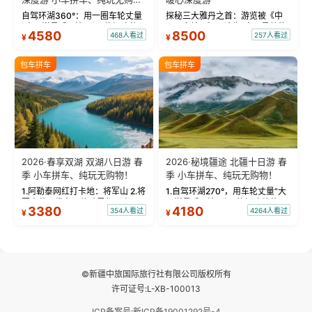
物！
自驾环湖360°：用一圈车轮丈量
探秘三大雅丹之首：游览被《中
“大西洋最后一滴眼泪”的极致蔚
国国家地理》评选为“中国最美的
4580
8500
468人看过
257人看过
¥
¥
蓝。 赛湖旅拍：甄选多款风格服
三大雅丹”第一名的克拉玛依魔鬼
饰，9张精修美照，定格赛里木湖
城。 中国第一村：探访仅存的图
绝美瞬间。 赛湖坦克300跟车视
瓦人最大村落——禾木村，欣赏
包车拼车
包车拼车
频：专业摄影师...
晨雾与小木...
2026·春享双湖 双湖八日游 春
2026·秘境疆途 北疆十日游 春
季 小车拼车、纯玩无购物！
季 小车拼车、纯玩无购物！
1.阿勒泰网红打卡地：将军山 2.将
1.自驾环湖270°，用车轮丈量“大
军山落日缆车，体验雪都风光 3.
西洋最后一滴眼泪”的极致蔚蓝，
3380
4180
354人看过
4264人看过
¥
¥
将军山，夕阳派对，蹦迪party 4.
让雪山、花海与深邃湖水在转弯
自驾赛里木湖360°环湖 5.二进赛
间连成自由的画卷。 2.特别赠送
湖随心游，邂逅湖畔日出浪漫...
那拉提景区3公里内，落地窗三钻
民宿 3.那...
©新疆中旅国际旅行社有限公司版权所有
许可证号:L-XB-100013
ICP备案号:新ICP备19001292号-4