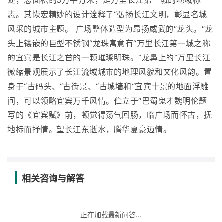
处，总面积约3万平方米，是万里长江第一城的地域标
志。其恢宏精妙的设计诠释了“弘扬长江文明，彰显名城
风采的城市主题。 广场整体造型为昂扬威武的“龙头。“龙
头上镶嵌的巨型不锈钢“龙珠寓意有“万里长江第一城之称
的宜宾是长江之首的一颗璀璨明珠。“龙鼻上的“万里长江
微缩景观展示了长江流域城市的地理风貌和文化风韵。置
身于“古码头、“古街景、“古城墙和“宜宾十景的地面浮雕
间，可以领略宜宾万千风情。伫立于“巴蜀鬼才魏明伦题
写的《宜宾赋》前，顿觉得荡气回肠，临广场而怀古，抚
地标而抒情。望长江东逝水，腾华夏豪迈情。
相关咨询与解答
正在加载最新问答...