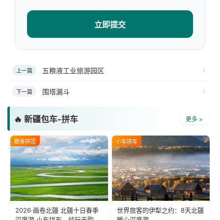
立即提交
五粮液工业旅游园区
上一篇
围塔漏斗
下一篇
🔥 新疆包车-拼车
更多 >
散客拼团
小车拼车
2026·画卷北疆 北疆十日春季
世界旅客的伊犁之约：8天北疆
深度游 小车拼车、纯玩无购
暖心深度游