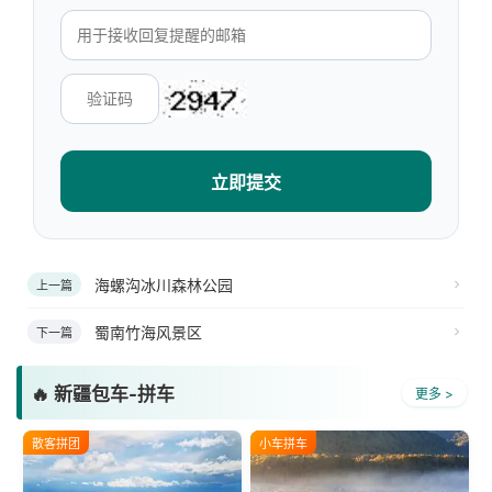
立即提交
海螺沟冰川森林公园
上一篇
蜀南竹海风景区
下一篇
🔥 新疆包车-拼车
更多 >
散客拼团
小车拼车