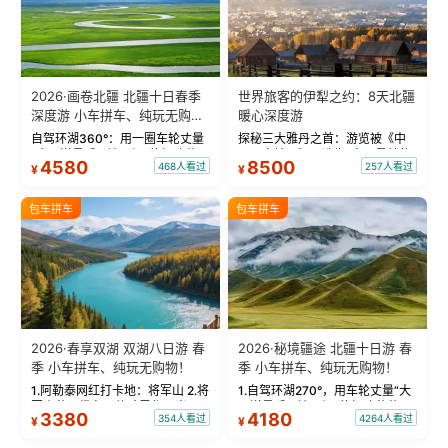
2026·画卷北疆 北疆十日春季
世界旅客的伊犁之约：8天北疆
深度游 小车拼车、纯玩无购
暖心深度游
物！
自驾环湖360°：用一圈车轮丈量
探秘三大雅丹之首：游览被《中
“大西洋最后一滴眼泪”的极致蔚
国国家地理》评选为“中国最美的
4580
8500
468人看过
257人看过
¥
¥
蓝。 赛湖旅拍：甄选多款风格服
三大雅丹”第一名的克拉玛依魔鬼
饰，9张精修美照，定格赛里木湖
城。 中国第一村：探访仅存的图
绝美瞬间。 赛湖坦克300跟车视
瓦人最大村落——禾木村，欣赏
包车拼车
包车拼车
频：专业摄影师...
晨雾与小木...
2026·春享双湖 双湖八日游 春
2026·秘境疆途 北疆十日游 春
季 小车拼车、纯玩无购物！
季 小车拼车、纯玩无购物！
1.阿勒泰网红打卡地：将军山 2.将
1.自驾环湖270°，用车轮丈量“大
军山落日缆车，体验雪都风光 3.
西洋最后一滴眼泪”的极致蔚蓝，
3380
4180
354人看过
4264人看过
¥
¥
将军山，夕阳派对，蹦迪party 4.
让雪山、花海与深邃湖水在转弯
自驾赛里木湖360°环湖 5.二进赛
间连成自由的画卷。 2.特别赠送