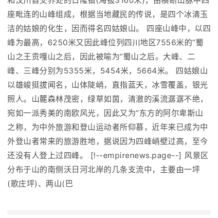
和汶川县交界处的日隆镇(海拔3160米)，由横断山脉中四
座毗连的山峰组成，根据当地藏民的传说，是四个冰清玉
洁的姑娘的化生，因而得名四姑娘山。 四座山峰中，以四
峰为最高，6250米又因此峰位列四川地区7556米的“蜀
山之王贡嘎山之后，因此被喻为“蜀山之后。大峰、二
峰、三峰分别为5355米，5454米，5664米。 四姑娘山
以雄峻挺拔闻名，山体陡峭，直指蓝天，冰雪覆盖，银光
照人。山麓森林茂密，绿草如茵，清澈的溪流潺潺不绝，
宛如一派秀美的南欧风光，因此又为“东方的阿尔卑斯山
之称，为中外旅游和登山运动者所仰慕，近年来已成为中
外登山者常来的旅游胜地，据说因为四峰峭壁过高，至今
还没有人登上过四峰。 [!--empirenews.page--] 风景区
分布于山的南侧沃日河北岸的几条支流中，主要由一坪
(歌庄坪)、两山(巴